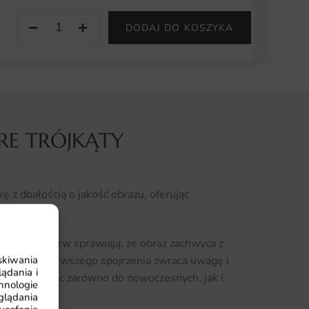
−
+
DODAJ DO KOSZYKA
RE TRÓJKĄTY
ę z dbałością o jakość obrazu, oferując
kterze.
a paleta barw sprawiają, że obraz zachwyca z
skiwania
 która od pierwszego spojrzenia zwraca uwagę i
ądania i
kter, pasując zarówno do nowoczesnych, jak i
hnologie
glądania