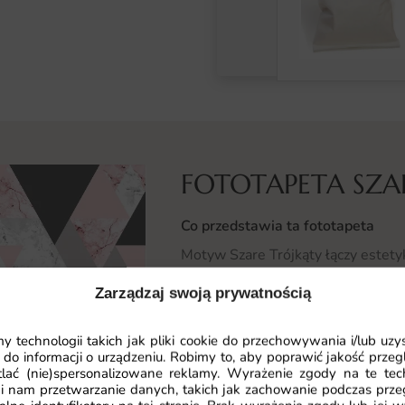
FOTOTAPETA SZA
Co przedstawia ta fototapeta
Motyw Szare Trójkąty łączy estetyk
dekorację o ponadczasowym chara
Zarządzaj swoją prywatnością
Bogactwo szczegółów i przemyślan
 technologii takich jak pliki cookie do przechowywania i/lub uzy
każdej odległości. To kompozycja,
 do informacji o urządzeniu. Robimy to, aby poprawić jakość przegl
nadaje wnętrzu indywidualny chara
lać (nie)spersonalizowane reklamy. Wyrażenie zgody na te tec
klasycznych aranżacji.
i nam przetwarzanie danych, takich jak zachowanie podczas prze