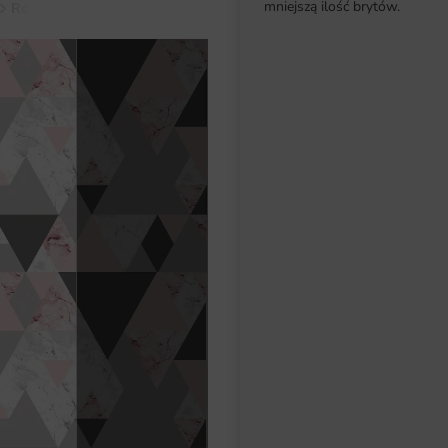
mniejszą ilość brytów.
Różowy
Fototapeta Szare Trójkąty