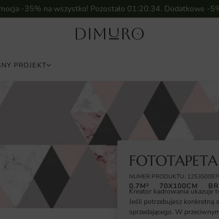
omocja -35% na wszystko! Pozostało
01:20:33
. Dodatkowe -5
NY PROJEKT
FOTOTAPETA
NUMER PRODUKTU: 125350097
0.7M²
70X100CM
BR
Kreator kadrowania ukazuje t
Jeśli potrzebujesz konkretną 
sprzedającego. W przeciwnym 