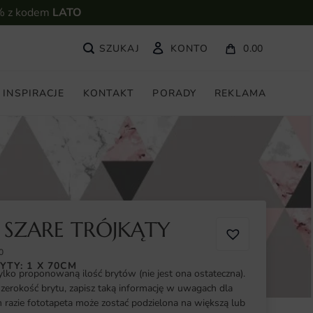
% z kodem
LATO
KONTO
0.00
INSPIRACJE
KONTAKT
PORADY
REKLAMA
 SZARE TRÓJKĄTY
0
YTY: 1 X 70CM
ylko proponowaną ilość brytów (nie jest ona ostateczna).
szerokość brytu, zapisz taką informację w uwagach dla
razie fototapeta może zostać podzielona na większą lub