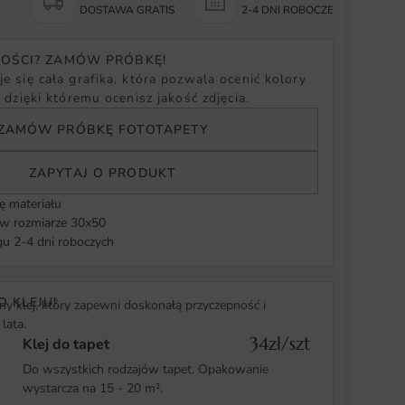
Y
DOSTAWA GRATIS
2-4 DNI ROBOCZE
NOŚCI? ZAMÓW PRÓBKĘ!
e się cała grafika, która pozwala ocenić kolory
, dzięki któremu ocenisz jakość zdjęcia.
ZAMÓW PRÓBKĘ FOTOTAPETY
ZAPYTAJ O PRODUKT
ę materiału
 rozmiarze 30x50
u 2-4 dni roboczych
O KLEJU!
y klej, który zapewni doskonałą przyczepność i
lata.
34zł/szt
Klej do tapet
Do wszystkich rodzajów tapet. Opakowanie
wystarcza na 15 - 20 m².