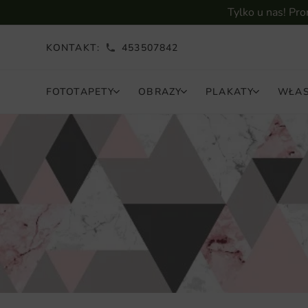
Tylko u nas! Pr
KONTAKT:
453507842
FOTOTAPETY
OBRAZY
PLAKATY
WŁAS