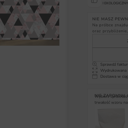
I EKOLOGICZN
NIE MASZ PEW
Na próbce znajduj
oraz przybliżenie
Sprawdź faktur
Wydrukowana w
Dostawa w ciąg
NIE ZAPOMNIJ 
Wybierz sprawdzon
trwałość wzoru na 