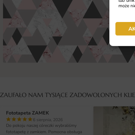
lub unik
może nie
A
ZAUFAŁO NAM TYSIĄCE ZADOWOLONYCH KL
Fototapeta ZAMEK
6 sierpnia, 2026
Do pokoju naszej córeczki wybraliśmy
fototapetę z zamkiem. Pomocna obsługa