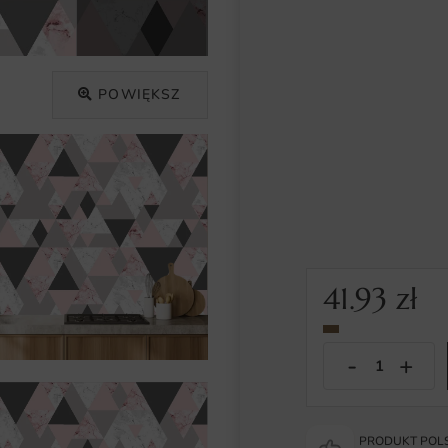
POWIĘKSZ
41.93
zł
PRODUKT POLS