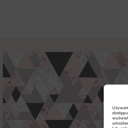
Używamy
dostępu
wyświet
umożliw