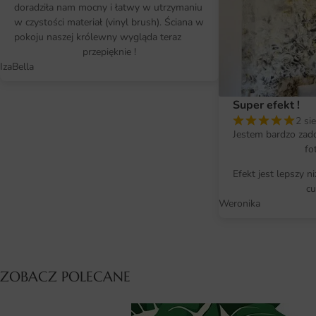
doradziła nam mocny i łatwy w utrzymaniu
w czystości materiał (vinyl brush). Ściana w
pokoju naszej królewny wygląda teraz
przepięknie !
IzaBella
Super efekt !
2 si
Jestem bardzo zad
fo
Efekt jest lepszy n
cu
Weronika
ZOBACZ POLECANE