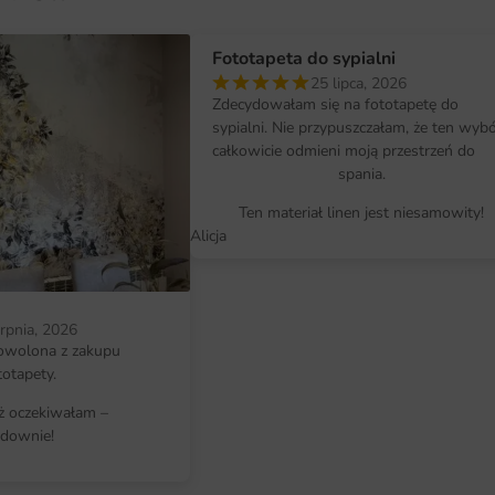
Fototapeta przygotowywana jest 
Fototapeta do sypialni
szerokość i wysokość w centymetr
25 lipca, 2026
tworzących spójny obraz po naklej
Zdecydowałam się na fototapetę do
sypialni. Nie przypuszczałam, że ten wyb
Montaż jest prosty i nie wymaga sp
całkowicie odmieni moją przestrzeń do
krok po kroku pomoże samodzielnie
spania.
Ten materiał linen jest niesamowity!
Dlaczego warto wybrać tę fotota
Alicja
Fototapeta Różowy Lotos to inwest
zmieni charakter wnętrza bez kos
innymi elementami wystroju i poz
erpnia, 2026
indywidualnym wyrazie.
owolona z zakupu
totapety.
Wykonanie z materiałów najwyższe
iż oczekiwałam –
Indywidualne wymiary dopasowane d
downie!
Wyraziste kolory i ostre detale, kt