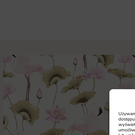
Używamy
dostępu
wyświet
umożliw