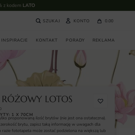
% z kodem
LATO
KONTO
0.00
INSPIRACJE
KONTAKT
PORADY
REKLAMA
A RÓŻOWY LOTOS
0
YTY: 1 X 70CM
ylko proponowaną ilość brytów (nie jest ona ostateczna).
szerokość brytu, zapisz taką informację w uwagach dla
razie fototapeta może zostać podzielona na większą lub