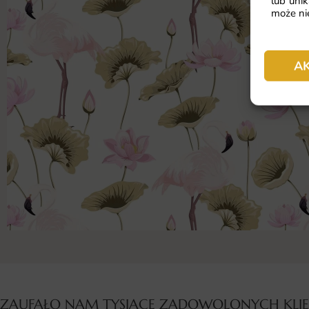
lub unik
może nie
A
ZAUFAŁO NAM TYSIĄCE ZADOWOLONYCH KL