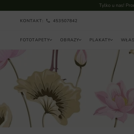
Tylko u nas! Pr
KONTAKT:
453507842
FOTOTAPETY
OBRAZY
PLAKATY
WŁAS