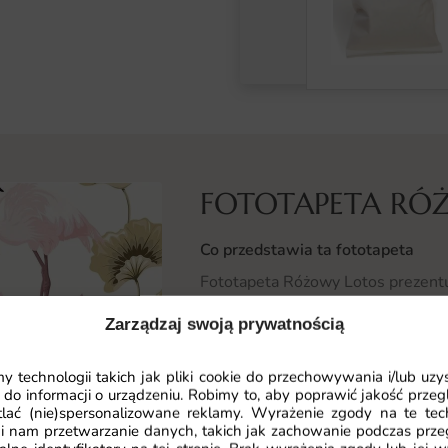
FOTOTAPETA RÓ
Co przedstawia ta fototapeta
Fototapeta Różowy Lotos prezentu
Delikatne płatki kwiatu lotosu i 
Zarządzaj swoją prywatnością
To motyw idealny dla wnętrz insp
 technologii takich jak pliki cookie do przechowywania i/lub uzy
Motyw ten dodaje przestrzeni ind
 do informacji o urządzeniu. Robimy to, aby poprawić jakość przegl
kompozycja współgra z otoczenie
lać (nie)spersonalizowane reklamy. Wyrażenie zgody na te tec
i nam przetwarzanie danych, takich jak zachowanie podczas prze