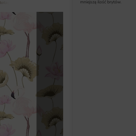
mniejszą ilość brytów.
totapety do salonu
Fototapeta Różowy Lotos