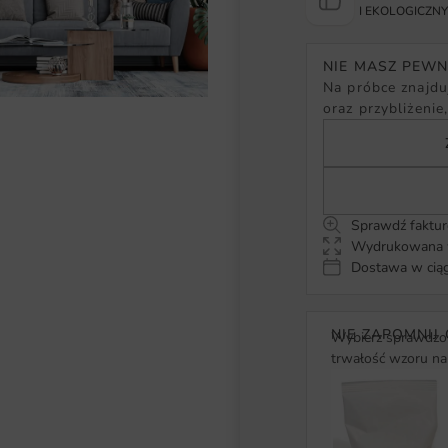
I EKOLOGICZN
NIE MASZ PEW
Na próbce znajduj
oraz przybliżenie
Sprawdź faktur
Wydrukowana w
Dostawa w ciąg
NIE ZAPOMNIJ 
Wybierz sprawdzon
trwałość wzoru na 