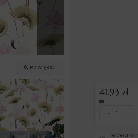
POWIĘKSZ
41.93
zł
PRODUKT POLS