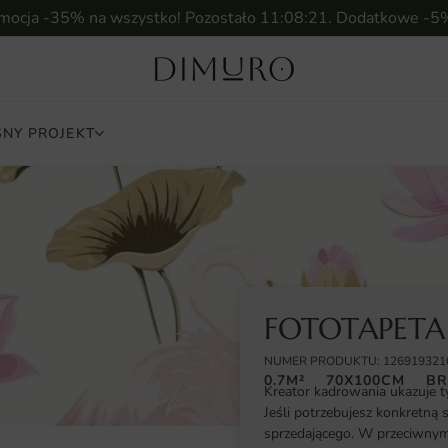
omocja -35% na wszystko! Pozostało
11:08:20
. Dodatkowe -5
NY PROJEKT
FOTOTAPET
NUMER PRODUKTU: 126919321
0.7M²
70X100CM
BR
Kreator kadrowania ukazuje t
Jeśli potrzebujesz konkretną 
sprzedającego. W przeciwnym 