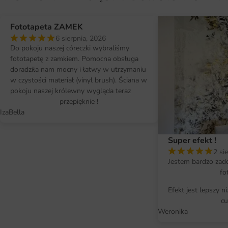
Fototapeta ZAMEK
6 sierpnia, 2026
Do pokoju naszej córeczki wybraliśmy
fototapetę z zamkiem. Pomocna obsługa
doradziła nam mocny i łatwy w utrzymaniu
w czystości materiał (vinyl brush). Ściana w
pokoju naszej królewny wygląda teraz
przepięknie !
IzaBella
Super efekt !
2 si
Jestem bardzo zad
fo
Efekt jest lepszy n
cu
Weronika