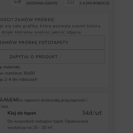
Y
DOSTAWA GRATIS
2-4 DNI ROBOCZE
NOŚCI? ZAMÓW PRÓBKĘ!
e się cała grafika, która pozwala ocenić kolory
, dzięki któremu ocenisz jakość zdjęcia.
ZAMÓW PRÓBKĘ FOTOTAPETY
ZAPYTAJ O PRODUKT
ę materiału
 rozmiarze 30x50
u 2-4 dni roboczych
O KLEJU!
y klej, który zapewni doskonałą przyczepność i
lata.
34zł/szt
Klej do tapet
Do wszystkich rodzajów tapet. Opakowanie
wystarcza na 15 - 20 m².