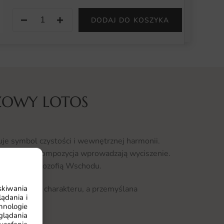
−
+
DODAJ DO KOSZYKA
ŻOWY LOTOS
je symbol czystości i wewnętrznej harmonii.
medytacyjna kompozycja wprowadzają wyciszenie.
irowanych filozofią Wschodu.
skiwania
ywidualnego charakteru, a przemyślana
ądania i
m.
hnologie
glądania