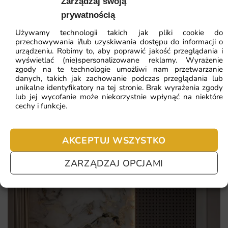
Zarządzaj swoją
Najniższa cena z 30 dni:
41.93
zł
prywatnością
Dlaczego warto wybrać tę fototapetę
ZOBACZ WSZYSTKIE
Używamy technologii takich jak pliki cookie do
Dodaje charakteru każdemu wnętrzu, tworząc
przechowywania i/lub uzyskiwania dostępu do informacji o
niepowtarzalną atmosferę.
urządzeniu. Robimy to, aby poprawić jakość przeglądania i
wyświetlać (nie)spersonalizowane reklamy. Wyrażenie
Wysoka jakość materiałów zapewnia trwałość i łatwość w
zgody na te technologie umożliwi nam przetwarzanie
Najczęściej zadawane pytania
danych, takich jak zachowanie podczas przeglądania lub
utrzymaniu czystości.
unikalne identyfikatory na tej stronie. Brak wyrażenia zgody
Pomagamy i doradzamy przy każdym zakupie. Ale jeżeli
Wszechstronność zastosowania – idealna do hoteli,
lub jej wycofanie może niekorzystnie wpłynąć na niektóre
cechy i funkcje.
nie chcesz czekać – sprawdź najczęściej zadawane pytania.
sypialni, salonów i pokojów dziecięcych.
Prosty montaż, który pozwala na samodzielną aranżację
AKCEPTUJ WSZYSTKO
przestrzeni.
ZARZĄDZAJ OPCJAMI