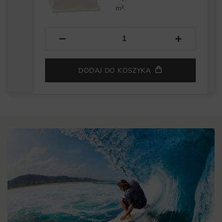
m².
−
+
DODAJ DO KOSZYKA