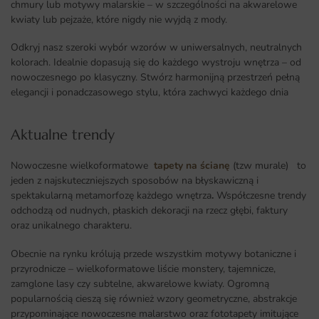
chmury lub motywy malarskie – w szczególności na akwarelowe
kwiaty lub pejzaże, które nigdy nie wyjdą z mody.
Odkryj nasz szeroki wybór wzorów w uniwersalnych, neutralnych
kolorach. Idealnie dopasują się do każdego wystroju wnętrza – od
nowoczesnego po klasyczny. Stwórz harmonijną przestrzeń pełną
elegancji i ponadczasowego stylu, która zachwyci każdego dnia
Aktualne trendy​
Nowoczesne wielkoformatowe
tapety na ścianę
(tzw murale) to
jeden z najskuteczniejszych sposobów na błyskawiczną i
spektakularną metamorfozę każdego wnętrza
.
Współczesne trendy
odchodzą od nudnych, płaskich dekoracji na rzecz głębi, faktury
oraz unikalnego charakteru.
Obecnie na rynku królują przede wszystkim motywy botaniczne i
przyrodnicze – wielkoformatowe liście monstery, tajemnicze,
zamglone lasy czy subtelne, akwarelowe kwiaty. Ogromną
popularnością cieszą się również wzory geometryczne, abstrakcje
przypominające nowoczesne malarstwo oraz fototapety imitujące