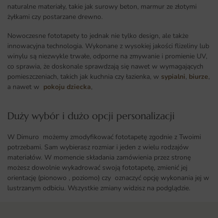
naturalne materiały, takie jak surowy beton, marmur ze złotymi
żyłkami czy postarzane drewno.
Nowoczesne fototapety to jednak nie tylko design, ale także
innowacyjna technologia. Wykonane z wysokiej jakości flizeliny lub
winylu są niezwykle trwałe, odporne na zmywanie i promienie UV,
co sprawia, że doskonale sprawdzają się nawet w wymagających
pomieszczeniach, takich jak kuchnia czy łazienka, w
sypialni
,
biurze
,
a nawet w
pokoju dziecka
,
Duży wybór i dużo opcji personalizacji ​
W Dimuro możemy zmodyfikować fototapetę zgodnie z Twoimi
potrzebami. Sam wybierasz rozmiar i jeden z wielu rodzajów
materiałów. W momencie składania zamówienia przez stronę
możesz dowolnie wykadrować swoją fototapetę, zmienić jej
orientację (pionowo , poziomo) czy oznaczyć opcję wykonania jej w
lustrzanym odbiciu. Wszystkie zmiany widzisz na podglądzie.