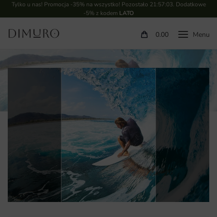
Tylko u nas! Promocja -35% na wszystko! Pozostało
21:57:02
. Dodatkowe
-5% z kodem
LATO
0.00