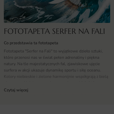
FOTOTAPETA SERFER NA FALI
Co przedstawia ta fototapeta
Fototapeta "Serfer na Fali" to wyjątkowe dzieło sztuki,
które przenosi nas w świat pełen adrenaliny i piękna
natury. Na tle majestatycznych fal, zjawiskowe ujęcie
surfera w akcji ukazuje dynamikę sportu i siłę oceanu.
Kolory niebieskie i zielone harmonijnie współgrają z bielą
piany morskiej, tworząc niezapomniany widok, który
doskonale oddaje atmosferę wolności i przygody. To
Czytaj więcej
idealne rozwiązanie dla wszystkich miłośników sportów
wodnych oraz tych, którzy pragną wprowadzić do swojego
wnętrza odrobinę energii i pozytywnych emocji.