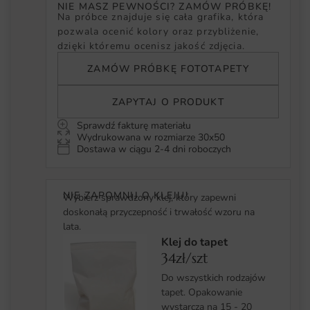
NIE MASZ PEWNOŚCI? ZAMÓW PRÓBKĘ!
Na próbce znajduje się cała grafika, która
pozwala ocenić kolory oraz przybliżenie,
dzięki któremu ocenisz jakość zdjęcia.
ZAMÓW PRÓBKĘ FOTOTAPETY
ZAPYTAJ O PRODUKT
Sprawdź fakturę materiału
Wydrukowana w rozmiarze 30x50
Dostawa w ciągu 2-4 dni roboczych
NIE ZAPOMNIJ O KLEJU!
Wybierz sprawdzony klej, który zapewni
doskonałą przyczepność i trwałość wzoru na
lata.
Klej do tapet
34zł/szt
Do wszystkich rodzajów
tapet. Opakowanie
wystarcza na 15 - 20