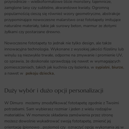
przyrodnicze – wielkoformatowe liście monstery, tajemnicze,
zamglone lasy czy subtelne, akwarelowe kwiaty. Ogromną
popularnością cieszą się również wzory geometryczne, abstrakcje
przypominające nowoczesne malarstwo oraz fototapety imitujące
naturalne materiały, takie jak surowy beton, marmur ze złotymi
żyłkami czy postarzane drewno.
Nowoczesne fototapety to jednak nie tylko design, ale także
innowacyjna technologia. Wykonane z wysokiej jakości flizeliny lub
winylu są niezwykle trwałe, odporne na zmywanie i promienie UV,
co sprawia, że doskonale sprawdzają się nawet w wymagających
pomieszczeniach, takich jak kuchnia czy łazienka, w
sypialni
,
biurze
,
a nawet w
pokoju dziecka
,
Duży wybór i dużo opcji personalizacji ​
W Dimuro możemy zmodyfikować fototapetę zgodnie z Twoimi
potrzebami. Sam wybierasz rozmiar i jeden z wielu rodzajów
materiałów. W momencie składania zamówienia przez stronę
możesz dowolnie wykadrować swoją fototapetę, zmienić jej
orientację (pionowo , poziomo) czy oznaczyć opcję wykonania jej w