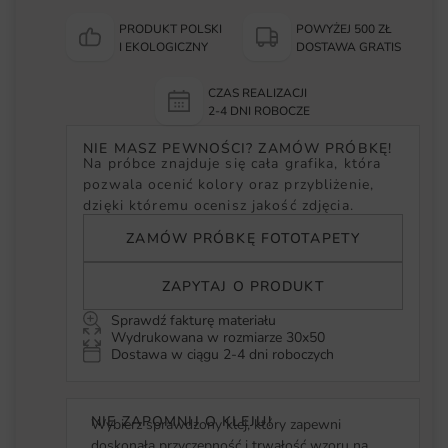
PRODUKT POLSKI
POWYŻEJ 500 ZŁ
I EKOLOGICZNY
DOSTAWA GRATIS
CZAS REALIZACJI
2-4 DNI ROBOCZE
NIE MASZ PEWNOŚCI? ZAMÓW PRÓBKĘ!
Na próbce znajduje się cała grafika, która
pozwala ocenić kolory oraz przybliżenie,
dzięki któremu ocenisz jakość zdjęcia.
ZAMÓW PRÓBKĘ FOTOTAPETY
ZAPYTAJ O PRODUKT
Sprawdź fakturę materiału
Wydrukowana w rozmiarze 30x50
Dostawa w ciągu 2-4 dni roboczych
NIE ZAPOMNIJ O KLEJU!
Wybierz sprawdzony klej, który zapewni
doskonałą przyczepność i trwałość wzoru na