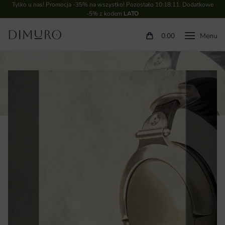
Tylko u nas! Promocja -35% na wszystko! Pozostało
10:18:10
. Dodatkowe
-5% z kodem
LATO
0.00