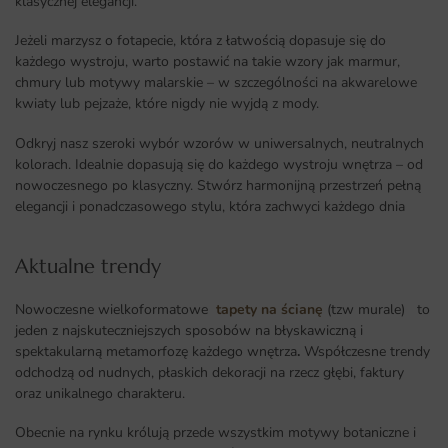
klasycznej elegancji.
Jeżeli marzysz o fotapecie, która z łatwością dopasuje się do
każdego wystroju, warto postawić na takie wzory jak marmur,
chmury lub motywy malarskie – w szczególności na akwarelowe
kwiaty lub pejzaże, które nigdy nie wyjdą z mody.
Odkryj nasz szeroki wybór wzorów w uniwersalnych, neutralnych
kolorach. Idealnie dopasują się do każdego wystroju wnętrza – od
nowoczesnego po klasyczny. Stwórz harmonijną przestrzeń pełną
elegancji i ponadczasowego stylu, która zachwyci każdego dnia
Aktualne trendy​
Nowoczesne wielkoformatowe
tapety na ścianę
(tzw murale) to
jeden z najskuteczniejszych sposobów na błyskawiczną i
spektakularną metamorfozę każdego wnętrza
.
Współczesne trendy
odchodzą od nudnych, płaskich dekoracji na rzecz głębi, faktury
oraz unikalnego charakteru.
Obecnie na rynku królują przede wszystkim motywy botaniczne i