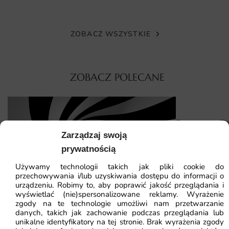
Fototapetę przygotowujemy na wymiar — wystarczy
podać dokładne wymiary ściany, a my dopasujemy grafikę
bez utraty jej proporcji i kompozycji. Druk dzielimy na
ZOBACZ WSZYSTKIE
wygodne pasy, które układa się łatwo nawet bez
wcześniejszego doświadczenia.
ZOBACZ POLECANE
Montaż przebiega szybko: przygotowane podłoże, klej do
tapet i staranne dopasowanie krawędzi to wszystko,
czego potrzeba do uzyskania profesjonalnego efektu. W
razie potrzeby służymy wskazówkami na każdym etapie
Fototapeta T
zamówienia.
Zarządzaj swoją
prywatnością
41.93
zł
64.5
Dlaczego warto wybrać tę fototapetę
Używamy technologii takich jak pliki cookie do
Najniższa cena z
Decydując się na fototapetę Słuchawki Stereo,
przechowywania i/lub uzyskiwania dostępu do informacji o
urządzeniu. Robimy to, aby poprawić jakość przeglądania i
otrzymujesz nie tylko estetyczną dekorację, ale i trwały
wyświetlać (nie)spersonalizowane reklamy. Wyrażenie
produkt, który posłuży na lata. Każdy egzemplarz jest
zgody na te technologie umożliwi nam przetwarzanie
drukowany na zamówienie z dbałością o szczegóły.
danych, takich jak zachowanie podczas przeglądania lub
unikalne identyfikatory na tej stronie. Brak wyrażenia zgody
Fototapeta Twister