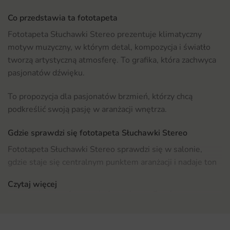
Co przedstawia ta fototapeta
Fototapeta Słuchawki Stereo prezentuje klimatyczny
motyw muzyczny, w którym detal, kompozycja i światło
tworzą artystyczną atmosferę. To grafika, która zachwyca
pasjonatów dźwięku.
To propozycja dla pasjonatów brzmień, którzy chcą
podkreślić swoją pasję w aranżacji wnętrza.
Gdzie sprawdzi się fototapeta Słuchawki Stereo
Fototapeta Słuchawki Stereo sprawdzi się w salonie,
gdzie staje się centralnym punktem aranżacji i nadaje ton
całej przestrzeni. Najlepiej eksponować ją na największej,
Czytaj więcej
dobrze widocznej ścianie, by motyw mógł wybrzmieć w
pełnej skali.
Dobrze odnajduje się także w innych pomieszczeniach