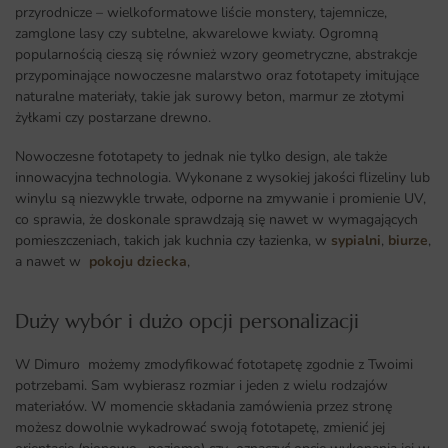
przyrodnicze – wielkoformatowe liście monstery, tajemnicze,
zamglone lasy czy subtelne, akwarelowe kwiaty. Ogromną
popularnością cieszą się również wzory geometryczne, abstrakcje
przypominające nowoczesne malarstwo oraz fototapety imitujące
naturalne materiały, takie jak surowy beton, marmur ze złotymi
żyłkami czy postarzane drewno.
Nowoczesne fototapety to jednak nie tylko design, ale także
innowacyjna technologia. Wykonane z wysokiej jakości flizeliny lub
winylu są niezwykle trwałe, odporne na zmywanie i promienie UV,
co sprawia, że doskonale sprawdzają się nawet w wymagających
pomieszczeniach, takich jak kuchnia czy łazienka, w
sypialni
,
biurze
,
a nawet w
pokoju dziecka
,
Duży wybór i dużo opcji personalizacji ​
W Dimuro możemy zmodyfikować fototapetę zgodnie z Twoimi
potrzebami. Sam wybierasz rozmiar i jeden z wielu rodzajów
materiałów. W momencie składania zamówienia przez stronę
możesz dowolnie wykadrować swoją fototapetę, zmienić jej