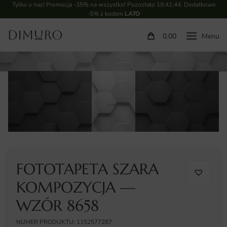
Tylko u nas! Promocja -35% na wszystko! Pozostało
19:41:43
. Dodatkowe
-5% z kodem
LATO
0.00
FOTOTAPETA SZARA
KOMPOZYCJA —
WZÓR 8658
NUMER PRODUKTU: 1152577287