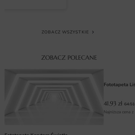
Do produkcji wykorzystywane są starannie dobrane
materiały — od matowego flizelinu po struktury imitujące
tynk czy płótno. Każda wersja gwarantuje świetne
odwzorowanie kolorystyki oraz odporność na codzienne
ZOBACZ WSZYSTKIE
użytkowanie. To rozwiązanie estetyczne i trwałe na lata.
Dodatkowo wybrany wzór zachowuje świetną prezencję
także po latach codziennego użytkowania, co potwierdzają
ZOBACZ POLECANE
doświadczenia klientów.
Wymiary na miarę i łatwy montaż
Fototapeta Li
Realizacja zamówienia obejmuje dopasowanie grafiki do
podanych wymiarów ściany z zachowaniem proporcji
kompozycji. Montaż przypomina klejenie klasycznej tapety
41.93
zł
64.5
— kolejne pasy łączy się na styk, a całość tworzy spójny
Najniższa cena z
obraz. Cały proces jest intuicyjny nawet dla osób, które
nigdy wcześniej nie tapetowały. Cały proces realizacji —
od przyjęcia zamówienia po wysyłkę — przebiega