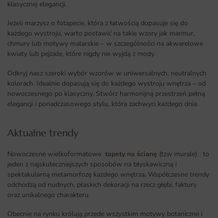
klasycznej elegancji.
Jeżeli marzysz o fotapecie, która z łatwością dopasuje się do
każdego wystroju, warto postawić na takie wzory jak marmur,
chmury lub motywy malarskie – w szczególności na akwarelowe
kwiaty lub pejzaże, które nigdy nie wyjdą z mody.
Odkryj nasz szeroki wybór wzorów w uniwersalnych, neutralnych
kolorach. Idealnie dopasują się do każdego wystroju wnętrza – od
nowoczesnego po klasyczny. Stwórz harmonijną przestrzeń pełną
elegancji i ponadczasowego stylu, która zachwyci każdego dnia
Aktualne trendy​
Nowoczesne wielkoformatowe
tapety na ścianę
(tzw murale) to
jeden z najskuteczniejszych sposobów na błyskawiczną i
spektakularną metamorfozę każdego wnętrza
.
Współczesne trendy
odchodzą od nudnych, płaskich dekoracji na rzecz głębi, faktury
oraz unikalnego charakteru.
Obecnie na rynku królują przede wszystkim motywy botaniczne i