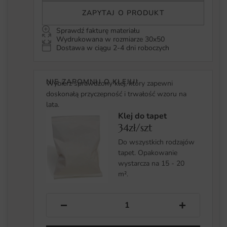
ZAPYTAJ O PRODUKT
Sprawdź fakturę materiału
Wydrukowana w rozmiarze 30x50
Dostawa w ciągu 2-4 dni roboczych
NIE ZAPOMNIJ O KLEJU!
Wybierz sprawdzony klej, który zapewni
doskonałą przyczepność i trwałość wzoru na
lata.
Klej do tapet
34zł/szt
Do wszystkich rodzajów
tapet. Opakowanie
wystarcza na 15 - 20
m².
−
+