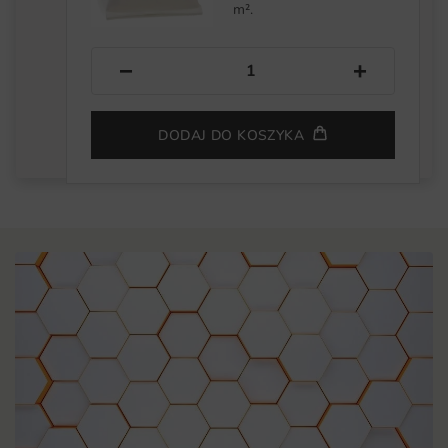
m².
−
+
DODAJ DO KOSZYKA