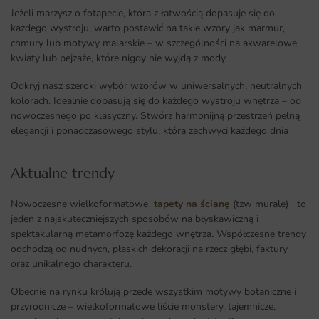
Jeżeli marzysz o fotapecie, która z łatwością dopasuje się do
każdego wystroju, warto postawić na takie wzory jak marmur,
chmury lub motywy malarskie – w szczególności na akwarelowe
kwiaty lub pejzaże, które nigdy nie wyjdą z mody.
Odkryj nasz szeroki wybór wzorów w uniwersalnych, neutralnych
kolorach. Idealnie dopasują się do każdego wystroju wnętrza – od
nowoczesnego po klasyczny. Stwórz harmonijną przestrzeń pełną
elegancji i ponadczasowego stylu, która zachwyci każdego dnia
Aktualne trendy​
Nowoczesne wielkoformatowe
tapety na ścianę
(tzw murale) to
jeden z najskuteczniejszych sposobów na błyskawiczną i
spektakularną metamorfozę każdego wnętrza
.
Współczesne trendy
odchodzą od nudnych, płaskich dekoracji na rzecz głębi, faktury
oraz unikalnego charakteru.
Obecnie na rynku królują przede wszystkim motywy botaniczne i
przyrodnicze – wielkoformatowe liście monstery, tajemnicze,