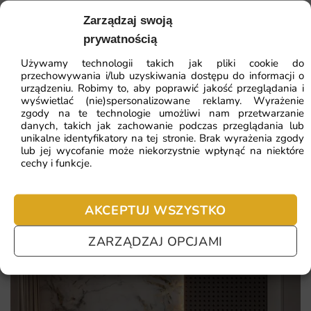
intensywne, trwałe kolory odporne na blaknięcie
Zarządzaj swoją
41.93
zł
64.51
zł
spójność kolorystyczna z popularnymi trendami
prywatnością
Najniższa cena z 30 dni:
41.93
zł
wnętrzarskimi
Używamy technologii takich jak pliki cookie do
przechowywania i/lub uzyskiwania dostępu do informacji o
trwałość wydruku potwierdzona codziennym
ZOBACZ WSZYSTKIE
urządzeniu. Robimy to, aby poprawić jakość przeglądania i
użytkowaniem
wyświetlać (nie)spersonalizowane reklamy. Wyrażenie
zgody na te technologie umożliwi nam przetwarzanie
łatwy montaż dzięki przejrzystemu podziałowi na pasy
danych, takich jak zachowanie podczas przeglądania lub
unikalne identyfikatory na tej stronie. Brak wyrażenia zgody
Najczęściej zadawane pytania
lub jej wycofanie może niekorzystnie wpłynąć na niektóre
cechy i funkcje.
Pomagamy i doradzamy przy każdym zakupie. Ale jeżeli
nie chcesz czekać – sprawdź najczęściej zadawane pytania.
AKCEPTUJ WSZYSTKO
ZARZĄDZAJ OPCJAMI