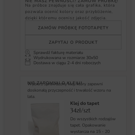
NIE MASZ PEWNOŚCI? ZAMÓW PRÓBKĘ!
Na próbce znajduje się cała grafika, która
pozwala ocenić kolory oraz przybliżenie,
dzięki któremu ocenisz jakość zdjęcia.
ZAMÓW PRÓBKĘ FOTOTAPETY
ZAPYTAJ O PRODUKT
Sprawdź fakturę materiału
Wydrukowana w rozmiarze 30x50
Dostawa w ciągu 2-4 dni roboczych
NIE ZAPOMNIJ O KLEJU!
Wybierz sprawdzony klej, który zapewni
doskonałą przyczepność i trwałość wzoru na
lata.
Klej do tapet
34zł/szt
Do wszystkich rodzajów
tapet. Opakowanie
wystarcza na 15 - 20