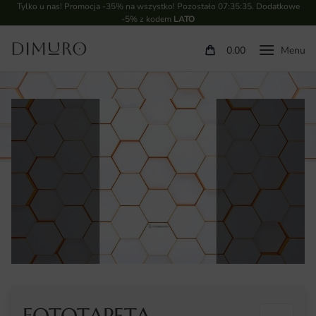
Tylko u nas! Promocja -35% na wszystko! Pozostało
07:35:35
. Dodatkowe
-5% z kodem
LATO
0.00
FOTOTAPETA