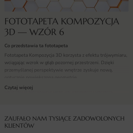
FOTOTAPETA KOMPOZYCJA
3D — WZÓR 6
Co przedstawia ta fototapeta
Fototapeta Kompozycja 3D korzysta z efektu trójwymiaru,
wciągając wzrok w głąb pozornej przestrzeni. Dzięki
przemyślanej perspektywie wnętrze zyskuje nową,
optycznie powiększoną geometrię.
Czytaj więcej
Geometria kompozycji bawi się światłem i cieniem,
tworząc iluzję, której trudno przestać się przyglądać. To
rozwiązanie dla miłośników nowoczesnych, designerskich
akcentów.
ZAUFAŁO NAM TYSIĄCE ZADOWOLONYCH
KLIENTÓW
Gdzie sprawdzi się fototapeta Kompozycja 3D