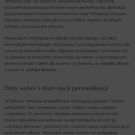
zamglone lasy czy subtelne, akwarelowe kwiaty. Ogromną
popularnością cieszą się również wzory geometryczne, abstrakcje
przypominające nowoczesne malarstwo oraz fototapety imitujące
naturalne materiały, takie jak surowy beton, marmur ze złotymi
żyłkami czy postarzane drewno.
Nowoczesne fototapety to jednak nie tylko design, ale także
innowacyjna technologia. Wykonane z wysokiej jakości flizeliny lub
winylu są niezwykle trwałe, odporne na zmywanie i promienie UV,
co sprawia, że doskonale sprawdzają się nawet w wymagających
pomieszczeniach, takich jak kuchnia czy łazienka, w
sypialni
,
biurze
,
a nawet w
pokoju dziecka
,
Duży wybór i dużo opcji personalizacji ​
W Dimuro możemy zmodyfikować fototapetę zgodnie z Twoimi
potrzebami. Sam wybierasz rozmiar i jeden z wielu rodzajów
materiałów. W momencie składania zamówienia przez stronę
możesz dowolnie wykadrować swoją fototapetę, zmienić jej
orientację (pionowo , poziomo) czy oznaczyć opcję wykonania jej w
lustrzanym odbiciu. Wszystkie zmiany widzisz na podglądzie.