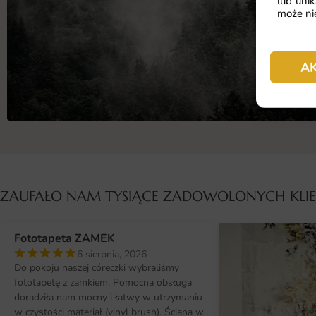
lub unik
może nie
A
ZAUFAŁO NAM TYSIĄCE ZADOWOLONYCH KL
Fototapeta ZAMEK
6 sierpnia, 2026
Do pokoju naszej córeczki wybraliśmy
fototapetę z zamkiem. Pomocna obsługa
doradziła nam mocny i łatwy w utrzymaniu
w czystości materiał (vinyl brush). Ściana w