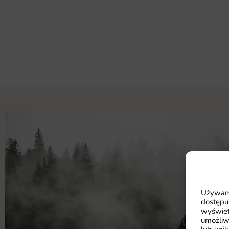
Używamy
dostępu
wyświet
umożliw