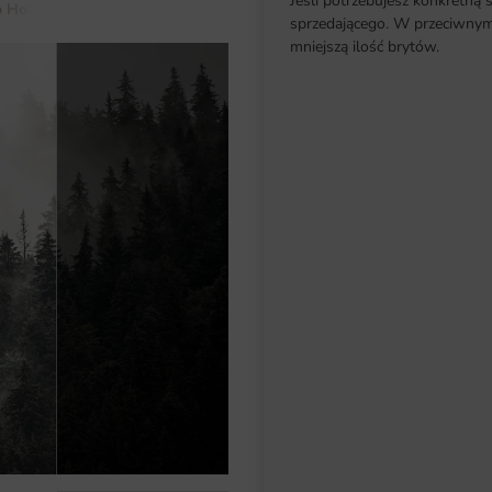
Jeśli potrzebujesz konkretną 
 Hotelu
Fototapeta Szara Mgła
sprzedającego. W przeciwnym 
mniejszą ilość brytów.