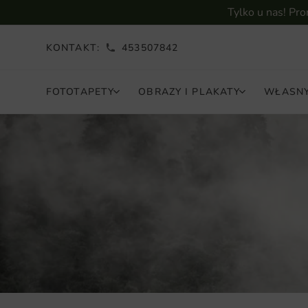
Tylko u nas! Pr
KONTAKT:
453507842
FOTOTAPETY
OBRAZY I PLAKATY
WŁASNY