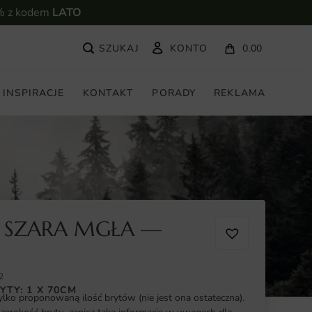
% z kodem
LATO
KONTO
0.00
INSPIRACJE
KONTAKT
PORADY
REKLAMA
 SZARA MGŁA —
2
YTY: 1 X 70CM
ylko proponowaną ilość brytów (nie jest ona ostateczna).