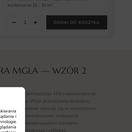
wystarcza na 15 - 20 m².
−
+
DODAJ DO KOSZYKA
ARA MGŁA — WZÓR 2
to wyjątkowa kompozycja, która wprowadza do
ości i spokoju. Wzór przedstawia delikatne,
ści, które idealnie wpisuje się w nowoczesne
skiwania
ne zjawisko atmosferyczne, motywy te
ądania i
hnologie
stycznymi i skandynawskimi trendami
glądania
przyjającą relaksowi i refleksji.