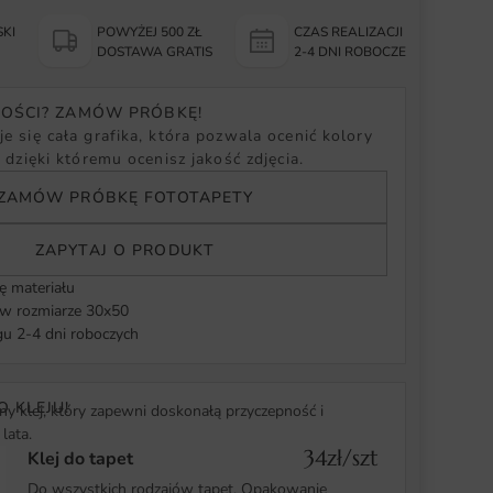
KI
POWYŻEJ 500 ZŁ
CZAS REALIZACJI
Y
DOSTAWA GRATIS
2-4 DNI ROBOCZE
NOŚCI? ZAMÓW PRÓBKĘ!
e się cała grafika, która pozwala ocenić kolory
, dzięki któremu ocenisz jakość zdjęcia.
ZAMÓW PRÓBKĘ FOTOTAPETY
ZAPYTAJ O PRODUKT
ę materiału
 rozmiarze 30x50
u 2-4 dni roboczych
O KLEJU!
y klej, który zapewni doskonałą przyczepność i
lata.
34zł/szt
Klej do tapet
Do wszystkich rodzajów tapet. Opakowanie