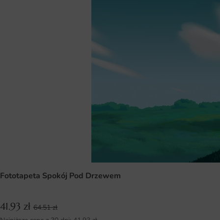
Fototapeta Spokój Pod Drzewem
41.93
zł
64.51
zł