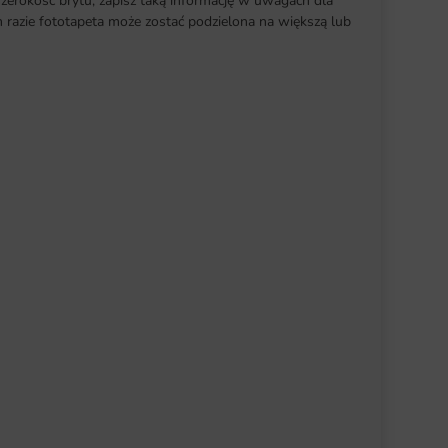
szerokość brytu, zapisz taką informację w uwagach dla
razie fototapeta może zostać podzielona na większą lub