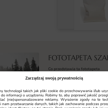
FOTOTAPETA SZ
Co przedstawia ta fototapeta
Fototapeta Szara Mgła — wzór 2 
Zarządzaj swoją prywatnością
wnętrza subtelny klimat tajemnicz
mgławicowe tło w odcieniach szaro
 technologii takich jak pliki cookie do przechowywania i/lub uzy
aranżacje. Stylizowane na natural
 do informacji o urządzeniu. Robimy to, aby poprawić jakość przegl
lać (nie)spersonalizowane reklamy. Wyrażenie zgody na te tec
doskonale harmonizują z minimali
i nam przetwarzanie danych, takich jak zachowanie podczas prze
wnętrzarskimi, tworząc przestrzeń s