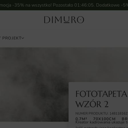
omocja -35% na wszystko! Pozostało
01:46:04
. Dodatkowe -5
 PROJEKT
FOTOTAPETA
WZÓR 2
NUMER PRODUKTU: 148118162
0.7M²
70X100CM
BR
Kreator kadrowania ukazuje t