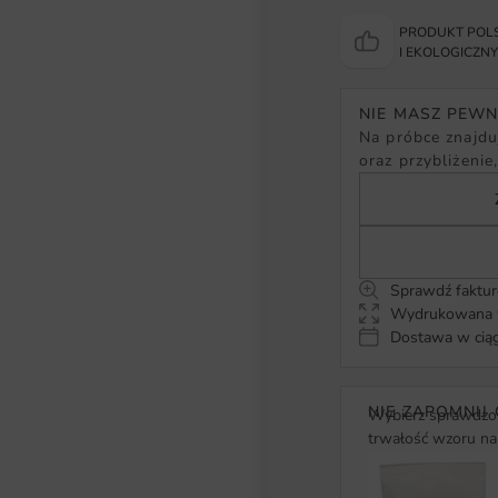
PRODUKT POLS
I EKOLOGICZN
NIE MASZ PEW
Na próbce znajduj
oraz przybliżenie
Sprawdź faktur
Wydrukowana w
Dostawa w ciąg
NIE ZAPOMNIJ 
Wybierz sprawdzon
trwałość wzoru na 