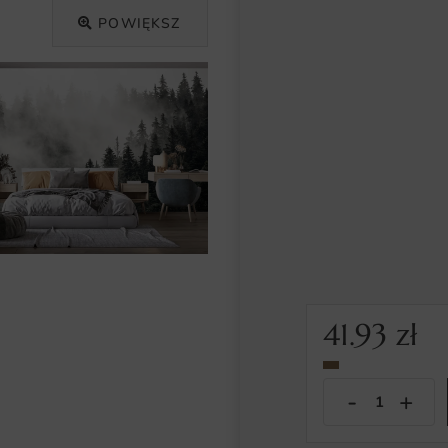
POWIĘKSZ
41.93
zł