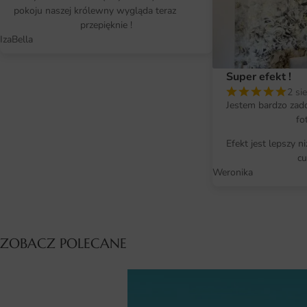
pokoju naszej królewny wygląda teraz
przepięknie !
IzaBella
Super efekt !
2 si
Jestem bardzo zad
fo
Efekt jest lepszy n
cu
Weronika
ZOBACZ POLECANE