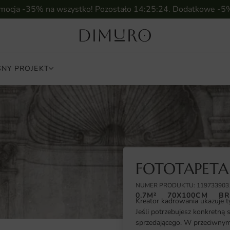
omocja -35% na wszystko! Pozostało
14:25:23
. Dodatkowe -5
NY PROJEKT
FOTOTAPETA
NUMER PRODUKTU: 119733903
0.7M²
70X100CM
BR
Kreator kadrowania ukazuje t
Jeśli potrzebujesz konkretną 
sprzedającego. W przeciwnym 