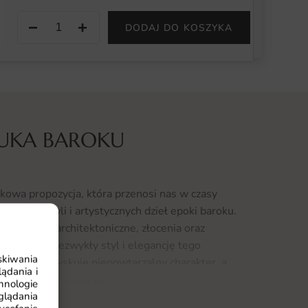
−
+
DODAJ DO KOSZYKA
TUKA BAROKU
kowa propozycja, która przenosi nas w czasy
ch budowli i artystycznych dzieł epoki baroku.
e elementy architektoniczne, złocenia oraz
erciedlają niezwykły styl i elegancję tego
skiwania
żdy wnętrze zyskuje niepowtarzalny charakter, a
ądania i
ym do pracy i relaksu.
hnologie
glądania