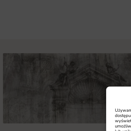
Używamy
dostępu
wyświet
umożliw