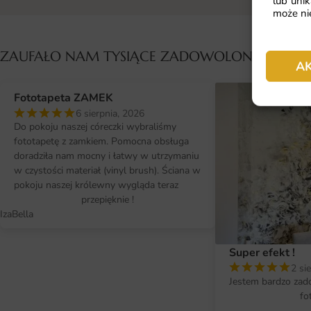
lub unik
może nie
ZAUFAŁO NAM TYSIĄCE ZADOWOLONYCH KL
A
Fototapeta ZAMEK
6 sierpnia, 2026
Do pokoju naszej córeczki wybraliśmy
fototapetę z zamkiem. Pomocna obsługa
doradziła nam mocny i łatwy w utrzymaniu
w czystości materiał (vinyl brush). Ściana w
pokoju naszej królewny wygląda teraz
przepięknie !
IzaBella
Super efekt !
2 si
Jestem bardzo zad
fo