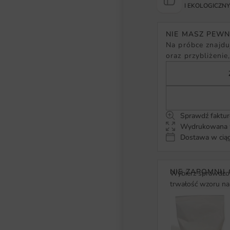
I EKOLOGICZN
NIE MASZ PEW
Na próbce znajduj
oraz przybliżenie
Sprawdź faktur
Wydrukowana w
Dostawa w ciąg
NIE ZAPOMNIJ 
Wybierz sprawdzon
trwałość wzoru na 