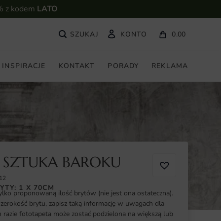
% z kodem
LATO
KONTO
0.00
INSPIRACJE
KONTAKT
PORADY
REKLAMA
 SZTUKA BAROKU
12
YTY: 1 X 70CM
ylko proponowaną ilość brytów (nie jest ona ostateczna).
szerokość brytu, zapisz taką informację w uwagach dla
razie fototapeta może zostać podzielona na większą lub