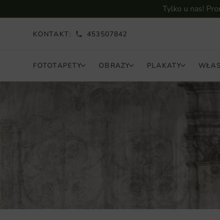
Tylko u nas! Pr
KONTAKT:
453507842
FOTOTAPETY
OBRAZY
PLAKATY
WŁAS