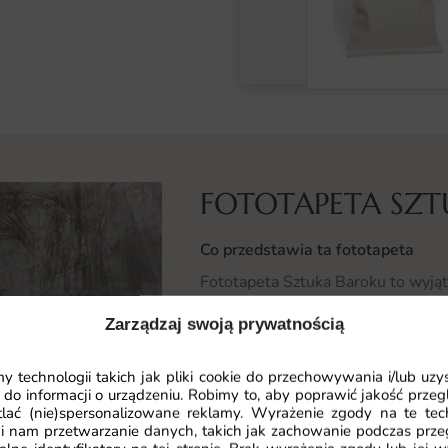
FOTOTAPETA SZ
Co przedstawia ta fototapeta
Fototapeta Sztuka Baroku to wyjąt
wspaniałych pałaców, monumentalny
Zarządzaj swoją prywatnością
Na jej tle widnieją bogato zdobion
przepiękne krajobrazy, które odzwi
 technologii takich jak pliki cookie do przechowywania i/lub uzy
okresu. Dzięki tej fototapecie, ka
 do informacji o urządzeniu. Robimy to, aby poprawić jakość przegl
Czytaj więcej
także staje się miejscem inspirując
lać (nie)spersonalizowane reklamy. Wyrażenie zgody na te tec
i nam przetwarzanie danych, takich jak zachowanie podczas prze