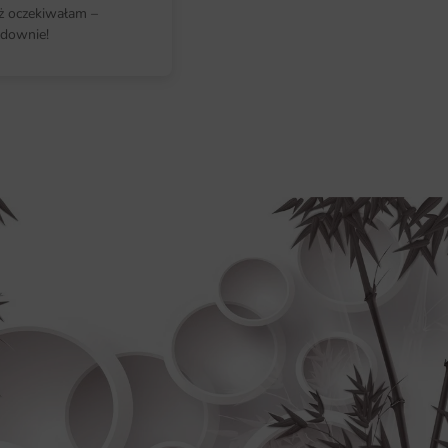
Wymiary na miarę i łatwy montaż
iż oczekiwałam –
downie!
Jednym z atutów fototapety Sztuk
różnych wymiarach, co pozwala na
pomieszczenia. Niezależnie od tego
ścianę, czy mniejszego akcentu de
odpowiednią opcję. Montaż fototape
może samodzielnie zrealizować tę
prostych instrukcji dołączonych do
Dlaczego warto wybrać tę fotota
Unikalny design, który nadaje cha
Wysoka jakość materiałów i druku, 
Możliwość personalizacji wymiaró
przestrzeni.
Łatwy montaż, który umożliwia szy