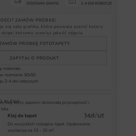
Y
DOSTAWA GRATIS
2-4 DNI ROBOCZE
NOŚCI? ZAMÓW PRÓBKĘ!
e się cała grafika, która pozwala ocenić kolory
, dzięki któremu ocenisz jakość zdjęcia.
ZAMÓW PRÓBKĘ FOTOTAPETY
ZAPYTAJ O PRODUKT
ę materiału
 rozmiarze 30x50
u 2-4 dni roboczych
O KLEJU!
y klej, który zapewni doskonałą przyczepność i
lata.
34zł/szt
Klej do tapet
Do wszystkich rodzajów tapet. Opakowanie
wystarcza na 15 - 20 m².