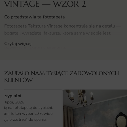
VINTAGE — WZÓR 2
Co przedstawia ta fototapeta
Fototapeta Tekstura Vintage koncentruje się na detalu —
bogatej, wyrazistej fakturze, która sama w sobie jest
dekoracją. Subtelna gra światła na powierzchni nadaje
Czytaj więcej
powierzchni głębi i charakteru.
Powtarzalny, lecz zróżnicowany rytm motywu tworzy
spójne tło dla różnorodnych stylów. To wszechstronny
ZAUFAŁO NAM TYSIĄCE ZADOWOLONYCH
wybór dla osób ceniących estetykę detalu.
KLIENTÓW
Gdzie sprawdzi się fototapeta Tekstura Vintage
o sypialni
Grafika doskonale komponuje się z meblami w
25 lipca, 2026
naturalnych odcieniach, ale również z mocniejszymi
ię na fototapetę do sypialni.
kolorystycznie aranżacjami. Stanowi tło, które wspiera, a
ałam, że ten wybór całkowicie
nie konkuruje z resztą wyposażenia.
moją przestrzeń do spania.