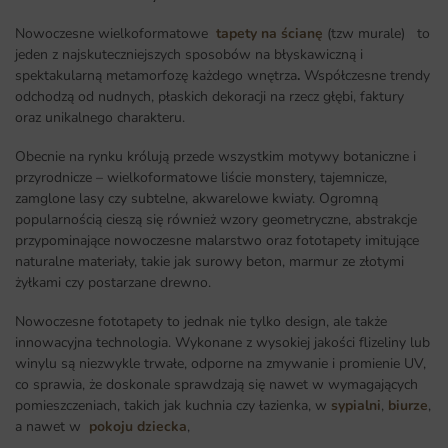
Nowoczesne wielkoformatowe
tapety na ścianę
(tzw murale) to
jeden z najskuteczniejszych sposobów na błyskawiczną i
spektakularną metamorfozę każdego wnętrza
.
Współczesne trendy
odchodzą od nudnych, płaskich dekoracji na rzecz głębi, faktury
oraz unikalnego charakteru.
Obecnie na rynku królują przede wszystkim motywy botaniczne i
przyrodnicze – wielkoformatowe liście monstery, tajemnicze,
zamglone lasy czy subtelne, akwarelowe kwiaty. Ogromną
popularnością cieszą się również wzory geometryczne, abstrakcje
przypominające nowoczesne malarstwo oraz fototapety imitujące
naturalne materiały, takie jak surowy beton, marmur ze złotymi
żyłkami czy postarzane drewno.
Nowoczesne fototapety to jednak nie tylko design, ale także
innowacyjna technologia. Wykonane z wysokiej jakości flizeliny lub
winylu są niezwykle trwałe, odporne na zmywanie i promienie UV,
co sprawia, że doskonale sprawdzają się nawet w wymagających
pomieszczeniach, takich jak kuchnia czy łazienka, w
sypialni
,
biurze
,
a nawet w
pokoju dziecka
,