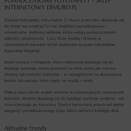
PONADCZASOWE FOTOTAPETY - SKLEP
INTERNETOWY DIMURO.PL​
Szukasz fototapety, która będzie Ci służyć przez lata i dopasuje się
do zmian we wnętrzu? U nas znajdziesz ponadczasowe i
uniwersalne
motywy roślinne
, które nadają pomieszczeniom
lekkości i przytulności. Lasy, liście, kwiaty i drzewa w
stonowanych barwach od lat wybierane są przez miłośników
klasycznej elegancji.
Jeżeli marzysz o fotapecie, która z łatwością dopasuje się do
każdego wystroju, warto postawić na takie wzory jak marmur,
chmury lub motywy malarskie – w szczególności na akwarelowe
kwiaty lub pejzaże, które nigdy nie wyjdą z mody.
Odkryj nasz szeroki wybór wzorów w uniwersalnych, neutralnych
kolorach. Idealnie dopasują się do każdego wystroju wnętrza – od
nowoczesnego po klasyczny. Stwórz harmonijną przestrzeń pełną
elegancji i ponadczasowego stylu, która zachwyci każdego dnia
Aktualne trendy​