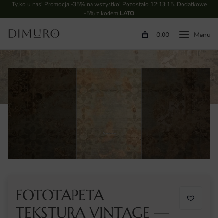
Tylko u nas! Promocja -35% na wszystko! Pozostało
12:13:14
. Dodatkowe
-5% z kodem
LATO
0.00
FOTOTAPETA
TEKSTURA VINTAGE —