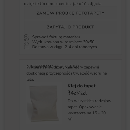
dzięki któremu ocenisz jakość zdjęcia.
ZAMÓW PRÓBKĘ FOTOTAPETY
ZAPYTAJ O PRODUKT
Sprawdź fakturę materiału
Wydrukowana w rozmiarze 30x50
Dostawa w ciągu 2-4 dni roboczych
NIE ZAPOMNIJ O KLEJU!
Wybierz sprawdzony klej, który zapewni
doskonałą przyczepność i trwałość wzoru na
lata.
Klej do tapet
34zł/szt
Do wszystkich rodzajów
tapet. Opakowanie
wystarcza na 15 - 20
m².