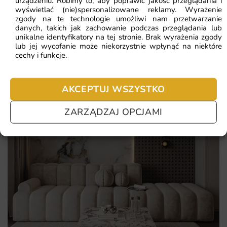
urządzeniu. Robimy to, aby poprawić jakość przeglądania i
nie chcesz czekać – sprawdź najczęściej zadawane pytania.
dekoracja, która wizualnie porządkuje całą aranżację
wyświetlać (nie)spersonalizowane reklamy. Wyrażenie
zgody na te technologie umożliwi nam przetwarzanie
wydruk na ekologicznych tuszach bezpiecznych dla
danych, takich jak zachowanie podczas przeglądania lub
unikalne identyfikatory na tej stronie. Brak wyrażenia zgody
domowników
lub jej wycofanie może niekorzystnie wpłynąć na niektóre
cechy i funkcje.
AKCEPTUJ WSZYSTKO
ZARZĄDZAJ OPCJAMI