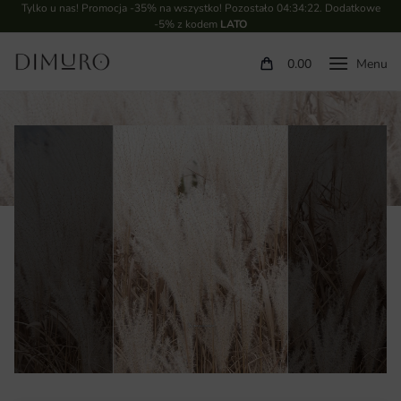
Tylko u nas! Promocja -35% na wszystko! Pozostało
04:34:21
. Dodatkowe
-5% z kodem
LATO
0.00