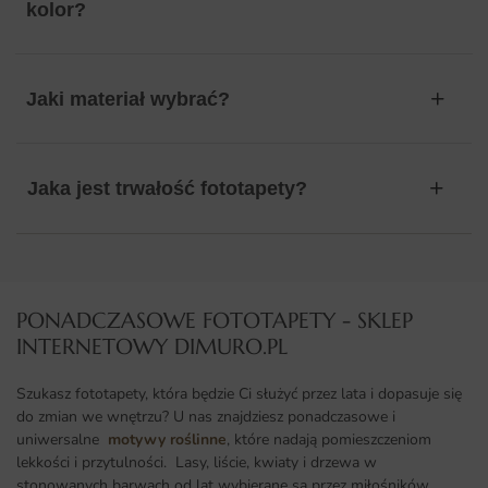
kolor?
Jaki materiał wybrać?
Jaka jest trwałość fototapety?
PONADCZASOWE FOTOTAPETY - SKLEP
INTERNETOWY DIMURO.PL​
Szukasz fototapety, która będzie Ci służyć przez lata i dopasuje się
do zmian we wnętrzu? U nas znajdziesz ponadczasowe i
uniwersalne
motywy roślinne
, które nadają pomieszczeniom
lekkości i przytulności. Lasy, liście, kwiaty i drzewa w
stonowanych barwach od lat wybierane są przez miłośników