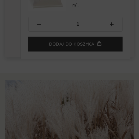
m².
−
+
DODAJ DO KOSZYKA