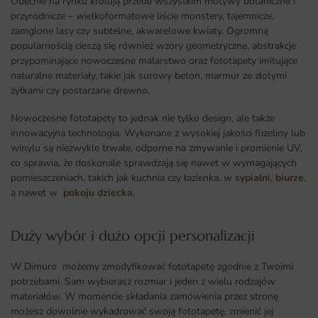
Obecnie na rynku królują przede wszystkim motywy botaniczne i
przyrodnicze – wielkoformatowe liście monstery, tajemnicze,
zamglone lasy czy subtelne, akwarelowe kwiaty. Ogromną
popularnością cieszą się również wzory geometryczne, abstrakcje
przypominające nowoczesne malarstwo oraz fototapety imitujące
naturalne materiały, takie jak surowy beton, marmur ze złotymi
żyłkami czy postarzane drewno.
Nowoczesne fototapety to jednak nie tylko design, ale także
innowacyjna technologia. Wykonane z wysokiej jakości flizeliny lub
winylu są niezwykle trwałe, odporne na zmywanie i promienie UV,
co sprawia, że doskonale sprawdzają się nawet w wymagających
pomieszczeniach, takich jak kuchnia czy łazienka, w
sypialni
,
biurze
,
a nawet w
pokoju dziecka
,
Duży wybór i dużo opcji personalizacji ​
W Dimuro możemy zmodyfikować fototapetę zgodnie z Twoimi
potrzebami. Sam wybierasz rozmiar i jeden z wielu rodzajów
materiałów. W momencie składania zamówienia przez stronę
możesz dowolnie wykadrować swoją fototapetę, zmienić jej