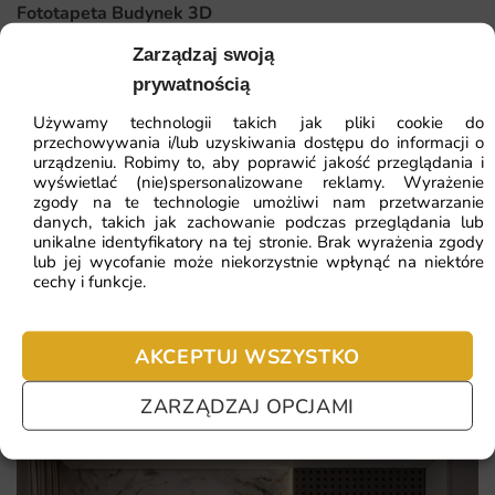
Stwarza atmosferę relaksu i harmonii w każdym wnętrzu.
Fototapeta Budynek 3D
Wysoka jakość druku zapewnia trwałość i intensywność
Zarządzaj swoją
kolorów.
41.93
zł
64.51
zł
prywatnością
Łatwy montaż i możliwość dostosowania wymiarów do
Najniższa cena z 30 dni:
41.93
zł
Używamy technologii takich jak pliki cookie do
indywidualnych potrzeb.
przechowywania i/lub uzyskiwania dostępu do informacji o
urządzeniu. Robimy to, aby poprawić jakość przeglądania i
ZOBACZ WSZYSTKIE
Ekologiczne materiały sprawiają, że jest to bezpieczny
wyświetlać (nie)spersonalizowane reklamy. Wyrażenie
zgody na te technologie umożliwi nam przetwarzanie
wybór dla zdrowia.
danych, takich jak zachowanie podczas przeglądania lub
unikalne identyfikatory na tej stronie. Brak wyrażenia zgody
lub jej wycofanie może niekorzystnie wpłynąć na niektóre
Najczęściej zadawane pytania
cechy i funkcje.
Pomagamy i doradzamy przy każdym zakupie. Ale jeżeli
nie chcesz czekać – sprawdź najczęściej zadawane pytania.
AKCEPTUJ WSZYSTKO
ZARZĄDZAJ OPCJAMI