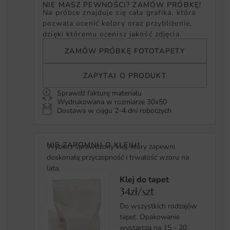
NIE MASZ PEWNOŚCI? ZAMÓW PRÓBKĘ!
Na próbce znajduje się cała grafika, która
pozwala ocenić kolory oraz przybliżenie,
dzięki któremu ocenisz jakość zdjęcia.
ZAMÓW PRÓBKĘ FOTOTAPETY
ZAPYTAJ O PRODUKT
Sprawdź fakturę materiału
Wydrukowana w rozmiarze 30x50
Dostawa w ciągu 2-4 dni roboczych
NIE ZAPOMNIJ O KLEJU!
Wybierz sprawdzony klej, który zapewni
doskonałą przyczepność i trwałość wzoru na
lata.
Klej do tapet
34zł/szt
Do wszystkich rodzajów
tapet. Opakowanie
wystarcza na 15 - 20