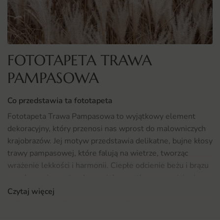
FOTOTAPETA TRAWA
PAMPASOWA
Co przedstawia ta fototapeta
Fototapeta Trawa Pampasowa to wyjątkowy element
dekoracyjny, który przenosi nas wprost do malowniczych
krajobrazów. Jej motyw przedstawia delikatne, bujne kłosy
trawy pampasowej, które falują na wietrze, tworząc
wrażenie lekkości i harmonii. Ciepłe odcienie beżu i brązu
w połączeniu z naturalnym zielonym tłem sprawiają, że
fototapeta ta wprowadza do wnętrza elementy natury,
Czytaj więcej
nadając mu przytulny i elegancki charakter.