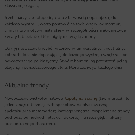
klasycznej elegancji.
Jeżeli marzysz o fotapecie, która z łatwością dopasuje się do
każdego wystroju, warto postawić na takie wzory jak marmur,
chmury lub motywy malarskie – w szczególności na akwarelowe
kwiaty lub pejzaże, które nigdy nie wyjdą z mody.
Odkryj nasz szeroki wybór wzorów w uniwersalnych, neutralnych
kolorach. Idealnie dopasują się do każdego wystroju wnętrza – od
nowoczesnego po klasyczny. Stwórz harmonijną przestrzeń pełną
elegancji i ponadczasowego stylu, która zachwyci każdego dnia
Aktualne trendy​
Nowoczesne wielkoformatowe
tapety na ścianę
(tzw murale) to
jeden z najskuteczniejszych sposobów na błyskawiczną i
spektakularną metamorfozę każdego wnętrza
.
Współczesne trendy
odchodzą od nudnych, płaskich dekoracji na rzecz głębi, faktury
oraz unikalnego charakteru.