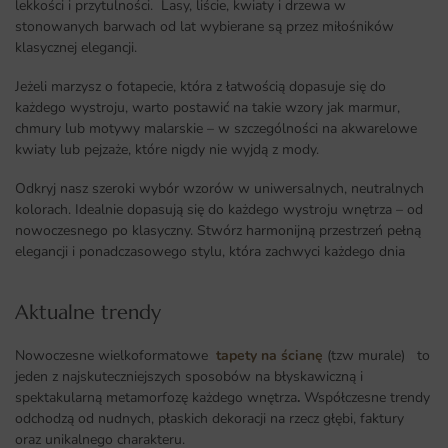
lekkości i przytulności. Lasy, liście, kwiaty i drzewa w
stonowanych barwach od lat wybierane są przez miłośników
klasycznej elegancji.
Jeżeli marzysz o fotapecie, która z łatwością dopasuje się do
każdego wystroju, warto postawić na takie wzory jak marmur,
chmury lub motywy malarskie – w szczególności na akwarelowe
kwiaty lub pejzaże, które nigdy nie wyjdą z mody.
Odkryj nasz szeroki wybór wzorów w uniwersalnych, neutralnych
kolorach. Idealnie dopasują się do każdego wystroju wnętrza – od
nowoczesnego po klasyczny. Stwórz harmonijną przestrzeń pełną
elegancji i ponadczasowego stylu, która zachwyci każdego dnia
Aktualne trendy​
Nowoczesne wielkoformatowe
tapety na ścianę
(tzw murale) to
jeden z najskuteczniejszych sposobów na błyskawiczną i
spektakularną metamorfozę każdego wnętrza
.
Współczesne trendy
odchodzą od nudnych, płaskich dekoracji na rzecz głębi, faktury
oraz unikalnego charakteru.