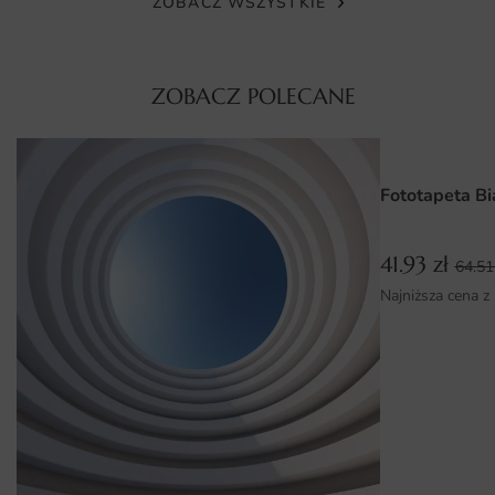
ZOBACZ WSZYSTKIE
co czyni naszą fototapetę idealnym wyborem do każdego
wnętrza.
ZOBACZ POLECANE
Wymiary na miarę i łatwy montaż
Fototapeta Tropikalny Kwiat 3 dostępna jest w różnych
wymiarach, co pozwala na idealne dopasowanie do Twojej
przestrzeni. Niezależnie od tego, czy potrzebujesz
Fototapeta Bi
mniejszych fragmentów do akcentu, czy dużej tapety na
całą ścianę, mamy coś dla Ciebie. Montaż fototapety jest
41.93
zł
64.5
niezwykle prosty i szybki, nawet dla osób, które nie mają
Najniższa cena z
doświadczenia w podobnych pracach. Dzięki intuicyjnej
instrukcji, samodzielnie stworzysz wspaniałą aranżację w
kilka chwil.
Dlaczego warto wybrać tę fototapetę
Unikalny design, który wyróżnia Twoje wnętrze.
Wysokiej jakości materiały zapewniające długotrwałość.