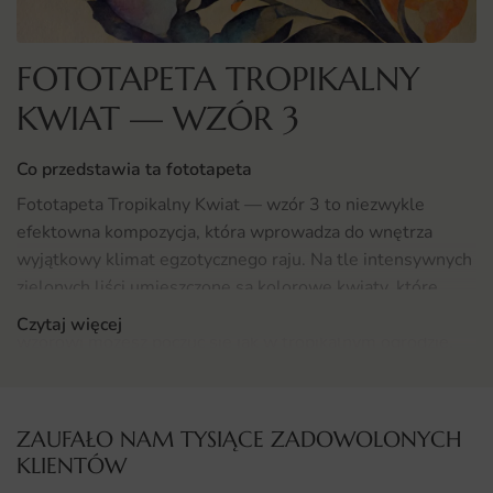
FOTOTAPETA TROPIKALNY
KWIAT — WZÓR 3
Co przedstawia ta fototapeta
Fototapeta Tropikalny Kwiat — wzór 3 to niezwykle
efektowna kompozycja, która wprowadza do wnętrza
wyjątkowy klimat egzotycznego raju. Na tle intensywnych
zielonych liści umieszczone są kolorowe kwiaty, które
przyciągają wzrok i ożywiają przestrzeń. Dzięki temu
Czytaj więcej
wzorowi możesz poczuć się jak w tropikalnym ogrodzie,
niezależnie od pory roku. Ta fototapeta doskonale oddaje
piękno natury, wprowadzając do Twojego domu harmonię
i świeżość.
ZAUFAŁO NAM TYSIĄCE ZADOWOLONYCH
KLIENTÓW
Gdzie sprawdzi się fototapeta Tropikalny Kwiat 3