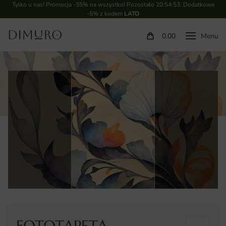
Tylko u nas! Promocja -35% na wszystko! Pozostało
20:54:53
. Dodatkowe
-5% z kodem
LATO
0.00
FOTOTAPETA