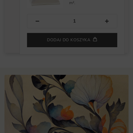
m².
−
+
DODAJ DO KOSZYKA