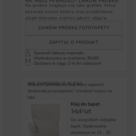
NIE MASZ PEWNOŚCI? ZAMÓW PRÓBKĘ!
Na próbce znajduje się cała grafika, która
pozwala ocenić kolory oraz przybliżenie,
dzięki któremu ocenisz jakość zdjęcia.
ZAMÓW PRÓBKĘ FOTOTAPETY
ZAPYTAJ O PRODUKT
Sprawdź fakturę materiału
Wydrukowana w rozmiarze 30x50
Dostawa w ciągu 2-4 dni roboczych
NIE ZAPOMNIJ O KLEJU!
Wybierz sprawdzony klej, który zapewni
doskonałą przyczepność i trwałość wzoru na
lata.
Klej do tapet
34zł/szt
Do wszystkich rodzajów
tapet. Opakowanie
wystarcza na 15 - 20