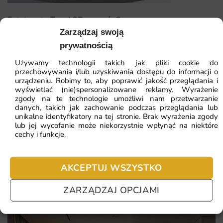
Łatwy montaż, idealny dla każdego, niezależnie od
Fototapeta Tunel 3D — wzór 2
doświadczenia.
Zarządzaj swoją
Ekologiczne farby, które są bezpieczne dla zdrowia.
prywatnością
41.93
zł
64.51
zł
Używamy technologii takich jak pliki cookie do
Najniższa cena z 30 dni:
41.93
zł
przechowywania i/lub uzyskiwania dostępu do informacji o
urządzeniu. Robimy to, aby poprawić jakość przeglądania i
wyświetlać (nie)spersonalizowane reklamy. Wyrażenie
ZOBACZ WSZYSTKIE
zgody na te technologie umożliwi nam przetwarzanie
danych, takich jak zachowanie podczas przeglądania lub
unikalne identyfikatory na tej stronie. Brak wyrażenia zgody
lub jej wycofanie może niekorzystnie wpłynąć na niektóre
cechy i funkcje.
Najczęściej zadawane pytania
Pomagamy i doradzamy przy każdym zakupie. Ale jeżeli
nie chcesz czekać – sprawdź najczęściej zadawane pytania.
AKCEPTUJ WSZYSTKO
ZARZĄDZAJ OPCJAMI