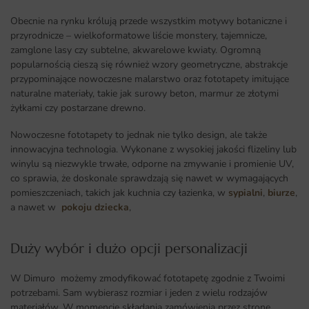
Obecnie na rynku królują przede wszystkim motywy botaniczne i
przyrodnicze – wielkoformatowe liście monstery, tajemnicze,
zamglone lasy czy subtelne, akwarelowe kwiaty. Ogromną
popularnością cieszą się również wzory geometryczne, abstrakcje
przypominające nowoczesne malarstwo oraz fototapety imitujące
naturalne materiały, takie jak surowy beton, marmur ze złotymi
żyłkami czy postarzane drewno.
Nowoczesne fototapety to jednak nie tylko design, ale także
innowacyjna technologia. Wykonane z wysokiej jakości flizeliny lub
winylu są niezwykle trwałe, odporne na zmywanie i promienie UV,
co sprawia, że doskonale sprawdzają się nawet w wymagających
pomieszczeniach, takich jak kuchnia czy łazienka, w
sypialni
,
biurze
,
a nawet w
pokoju dziecka
,
Duży wybór i dużo opcji personalizacji ​
W Dimuro możemy zmodyfikować fototapetę zgodnie z Twoimi
potrzebami. Sam wybierasz rozmiar i jeden z wielu rodzajów
materiałów. W momencie składania zamówienia przez stronę