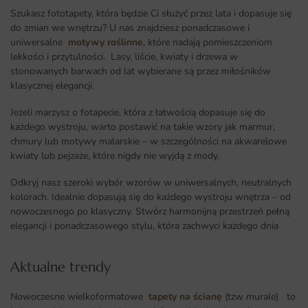
Szukasz fototapety, która będzie Ci służyć przez lata i dopasuje się
do zmian we wnętrzu? U nas znajdziesz ponadczasowe i
uniwersalne
motywy roślinne
, które nadają pomieszczeniom
lekkości i przytulności. Lasy, liście, kwiaty i drzewa w
stonowanych barwach od lat wybierane są przez miłośników
klasycznej elegancji.
Jeżeli marzysz o fotapecie, która z łatwością dopasuje się do
każdego wystroju, warto postawić na takie wzory jak marmur,
chmury lub motywy malarskie – w szczególności na akwarelowe
kwiaty lub pejzaże, które nigdy nie wyjdą z mody.
Odkryj nasz szeroki wybór wzorów w uniwersalnych, neutralnych
kolorach. Idealnie dopasują się do każdego wystroju wnętrza – od
nowoczesnego po klasyczny. Stwórz harmonijną przestrzeń pełną
elegancji i ponadczasowego stylu, która zachwyci każdego dnia
Aktualne trendy​
Nowoczesne wielkoformatowe
tapety na ścianę
(tzw murale) to