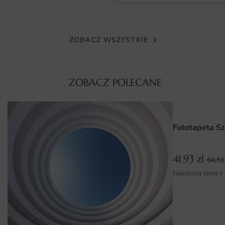
samoprzylepną. Każdy wariant cechuje wysoka
rozdzielczość druku.
Wymiary na miarę i łatwy montaż
ZOBACZ WSZYSTKIE
Fototapeta przygotowywana jest na indywidualne
wymiary — wystarczy podać szerokość i wysokość w
centymetrach. Tapeta drukowana jest w pasach
ZOBACZ POLECANE
tworzących spójny obraz po naklejeniu.
Montaż jest prosty i nie wymaga specjalistycznych
Fototapeta Sz
narzędzi. Dołączona instrukcja krok po kroku pomoże
samodzielnie nakleić dekorację bez fachowca.
41.93
zł
64.5
Dlaczego warto wybrać tę fototapetę
Najniższa cena z
Fototapeta Wolna Kobieta to inwestycja w trwałą i
estetyczną dekorację, która zmieni charakter wnętrza bez
kosztownego remontu. Doskonale współgra z innymi
elementami wystroju i pozwala stworzyć przemyślaną