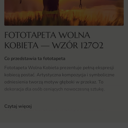
FOTOTAPETA WOLNA
KOBIETA — WZÓR 12702
Co przedstawia ta fototapeta
Fototapeta Wolna Kobieta prezentuje pełną ekspresji
kobiecą postać. Artystyczna kompozycja i symboliczne
odniesienia tworzą motyw głęboki w przekaz. To
dekoracja dla osób ceniących nowoczesną sztukę.
Motyw ten dodaje przestrzeni indywidualnego charakteru,
Czytaj więcej
a przemyślana kompozycja współgra z otoczeniem.
Gdzie sprawdzi się fototapeta Wolna Kobieta