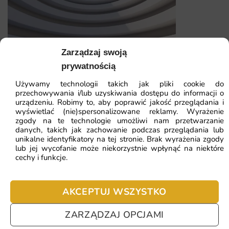
aranżację o indywidualnym wyrazie.
Wykonanie z materiałów najwyższej jakości z
ekologicznym drukiem lateksowym
Zarządzaj swoją
Fototapeta Tunel 3D — wzór 2
Indywidualne wymiary dopasowane do każdej ściany,
prywatnością
niezależnie od jej rozmiaru
Używamy technologii takich jak pliki cookie do
41.93
zł
Wyraziste kolory i ostre detale, które zachowują trwałość
przechowywania i/lub uzyskiwania dostępu do informacji o
64.51
zł
urządzeniu. Robimy to, aby poprawić jakość przeglądania i
przez wiele lat
Najniższa cena z 30 dni:
41.93
zł
wyświetlać (nie)spersonalizowane reklamy. Wyrażenie
zgody na te technologie umożliwi nam przetwarzanie
Szybka realizacja zamówienia i bezpieczna wysyłka
danych, takich jak zachowanie podczas przeglądania lub
ZOBACZ WSZYSTKIE
prosto do Twojego domu
unikalne identyfikatory na tej stronie. Brak wyrażenia zgody
lub jej wycofanie może niekorzystnie wpłynąć na niektóre
cechy i funkcje.
Najczęściej zadawane pytania
AKCEPTUJ WSZYSTKO
Pomagamy i doradzamy przy każdym zakupie. Ale jeżeli
nie chcesz czekać – sprawdź najczęściej zadawane pytania.
ZARZĄDZAJ OPCJAMI