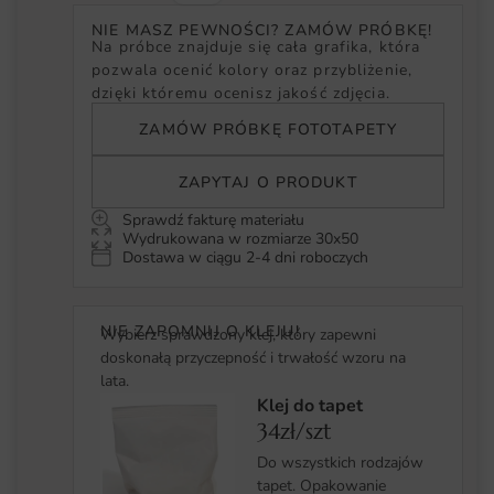
NIE MASZ PEWNOŚCI? ZAMÓW PRÓBKĘ!
Na próbce znajduje się cała grafika, która
pozwala ocenić kolory oraz przybliżenie,
dzięki któremu ocenisz jakość zdjęcia.
ZAMÓW PRÓBKĘ FOTOTAPETY
ZAPYTAJ O PRODUKT
Sprawdź fakturę materiału
Wydrukowana w rozmiarze 30x50
Dostawa w ciągu 2-4 dni roboczych
NIE ZAPOMNIJ O KLEJU!
Wybierz sprawdzony klej, który zapewni
doskonałą przyczepność i trwałość wzoru na
lata.
Klej do tapet
34zł/szt
Do wszystkich rodzajów
tapet. Opakowanie