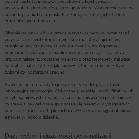
jeden z najskuteczniejszych sposobów na błyskawiczną i
spektakularną metamorfozę każdego wnętrza
.
Współczesne trendy
odchodzą od nudnych, płaskich dekoracji na rzecz głębi, faktury
oraz unikalnego charakteru.
Obecnie na rynku królują przede wszystkim motywy botaniczne i
przyrodnicze – wielkoformatowe liście monstery, tajemnicze,
zamglone lasy czy subtelne, akwarelowe kwiaty. Ogromną
popularnością cieszą się również wzory geometryczne, abstrakcje
przypominające nowoczesne malarstwo oraz fototapety imitujące
naturalne materiały, takie jak surowy beton, marmur ze złotymi
żyłkami czy postarzane drewno.
Nowoczesne fototapety to jednak nie tylko design, ale także
innowacyjna technologia. Wykonane z wysokiej jakości flizeliny lub
winylu są niezwykle trwałe, odporne na zmywanie i promienie UV,
co sprawia, że doskonale sprawdzają się nawet w wymagających
pomieszczeniach, takich jak kuchnia czy łazienka, w
sypialni
,
biurze
,
a nawet w
pokoju dziecka
,
Duży wybór i dużo opcji personalizacji ​