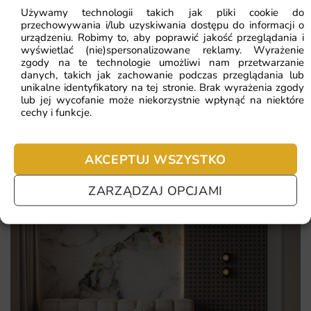
indywidualne dopasowanie do wymiarów ściany
Używamy technologii takich jak pliki cookie do
przechowywania i/lub uzyskiwania dostępu do informacji o
urządzeniu. Robimy to, aby poprawić jakość przeglądania i
Najczęściej zadawane pytania
wyświetlać (nie)spersonalizowane reklamy. Wyrażenie
zgody na te technologie umożliwi nam przetwarzanie
Pomagamy i doradzamy przy każdym zakupie. Ale jeżeli
danych, takich jak zachowanie podczas przeglądania lub
nie chcesz czekać – sprawdź najczęściej zadawane pytania.
unikalne identyfikatory na tej stronie. Brak wyrażenia zgody
lub jej wycofanie może niekorzystnie wpłynąć na niektóre
cechy i funkcje.
AKCEPTUJ WSZYSTKO
ZARZĄDZAJ OPCJAMI