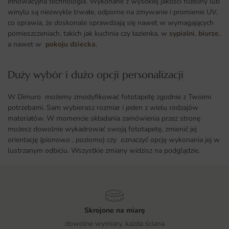
innowacyjna technologia. Wykonane z wysokiej jakości flizeliny lub
winylu są niezwykle trwałe, odporne na zmywanie i promienie UV,
co sprawia, że doskonale sprawdzają się nawet w wymagających
pomieszczeniach, takich jak kuchnia czy łazienka, w
sypialni
,
biurze
,
a nawet w
pokoju dziecka
,
Duży wybór i dużo opcji personalizacji ​
W Dimuro możemy zmodyfikować fototapetę zgodnie z Twoimi
potrzebami. Sam wybierasz rozmiar i jeden z wielu rodzajów
materiałów. W momencie składania zamówienia przez stronę
możesz dowolnie wykadrować swoją fototapetę, zmienić jej
orientację (pionowo , poziomo) czy oznaczyć opcję wykonania jej w
lustrzanym odbiciu. Wszystkie zmiany widzisz na podglądzie.
Skrojone na miarę
dowolne wymiary, każda ściana