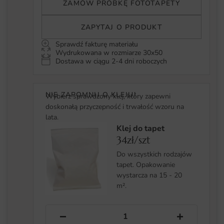
ZAMÓW PRÓBKĘ FOTOTAPETY
ZAPYTAJ O PRODUKT
Sprawdź fakturę materiału
Wydrukowana w rozmiarze 30x50
Dostawa w ciągu 2-4 dni roboczych
NIE ZAPOMNIJ O KLEJU!
Wybierz sprawdzony klej, który zapewni
doskonałą przyczepność i trwałość wzoru na
lata.
Klej do tapet
34zł/szt
Do wszystkich rodzajów
tapet. Opakowanie
wystarcza na 15 - 20
m².
−
+