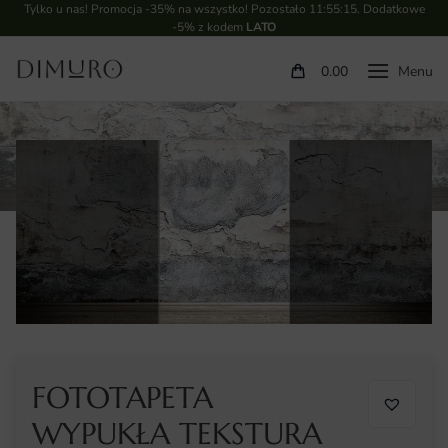
Tylko u nas! Promocja -35% na wszystko! Pozostało
11:55:15
. Dodatkowe
-5% z kodem
LATO
0.00
FOTOTAPETA
WYPUKŁA TEKSTURA