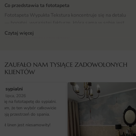
Co przedstawia ta fototapeta
Fototapeta Wypukła Tekstura koncentruje się na detalu
— bogatej, wyrazistej fakturze, która sama w sobie jest
dekoracją. Subtelna gra światła na powierzchni nadaje
Czytaj więcej
powierzchni głębi i charakteru.
Powtarzalny, lecz zróżnicowany rytm motywu tworzy
spójne tło dla różnorodnych stylów. To wszechstronny
ZAUFAŁO NAM TYSIĄCE ZADOWOLONYCH
wybór dla osób ceniących estetykę detalu.
KLIENTÓW
Gdzie sprawdzi się fototapeta Wypukła Tekstura
o sypialni
Dzięki uniwersalnemu charakterowi kompozycja sprawdzi
25 lipca, 2026
się zarówno w kameralnych pokojach, jak i otwartych
ię na fototapetę do sypialni.
przestrzeniach typu open space. Można ją dopasować do
ałam, że ten wybór całkowicie
strefy wypoczynkowej, jadalnej czy nawet kącika do pracy.
moją przestrzeń do spania.
iał linen jest niesamowity!
Warto przejrzeć szerszy wybór z kategorii
Fototapety do
salonu
, aby zestawić wzór z komplementarnymi