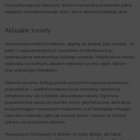
nowoczesnego po klasyczny. Stwórz harmonijną przestrzeń pełną
elegancji i ponadczasowego stylu, która zachwyci każdego dnia
Aktualne trendy​
Nowoczesne wielkoformatowe
tapety na ścianę
(tzw murale) to
jeden z najskuteczniejszych sposobów na błyskawiczną i
spektakularną metamorfozę każdego wnętrza
.
Współczesne trendy
odchodzą od nudnych, płaskich dekoracji na rzecz głębi, faktury
oraz unikalnego charakteru.
Obecnie na rynku królują przede wszystkim motywy botaniczne i
przyrodnicze – wielkoformatowe liście monstery, tajemnicze,
zamglone lasy czy subtelne, akwarelowe kwiaty. Ogromną
popularnością cieszą się również wzory geometryczne, abstrakcje
przypominające nowoczesne malarstwo oraz fototapety imitujące
naturalne materiały, takie jak surowy beton, marmur ze złotymi
żyłkami czy postarzane drewno.
Nowoczesne fototapety to jednak nie tylko design, ale także