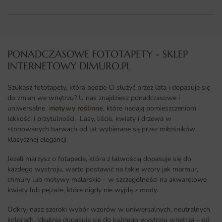
PONADCZASOWE FOTOTAPETY - SKLEP
INTERNETOWY DIMURO.PL​
Szukasz fototapety, która będzie Ci służyć przez lata i dopasuje się
do zmian we wnętrzu? U nas znajdziesz ponadczasowe i
uniwersalne
motywy roślinne
, które nadają pomieszczeniom
lekkości i przytulności. Lasy, liście, kwiaty i drzewa w
stonowanych barwach od lat wybierane są przez miłośników
klasycznej elegancji.
Jeżeli marzysz o fotapecie, która z łatwością dopasuje się do
każdego wystroju, warto postawić na takie wzory jak marmur,
chmury lub motywy malarskie – w szczególności na akwarelowe
kwiaty lub pejzaże, które nigdy nie wyjdą z mody.
Odkryj nasz szeroki wybór wzorów w uniwersalnych, neutralnych
kolorach. Idealnie dopasują się do każdego wystroju wnętrza – od