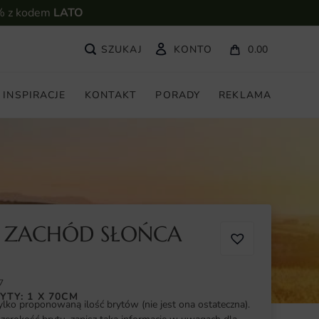
% z kodem
LATO
KONTO
0.00
INSPIRACJE
KONTAKT
PORADY
REKLAMA
 ZACHÓD SŁOŃCA
7
YTY: 1 X 70CM
ylko proponowaną ilość brytów (nie jest ona ostateczna).