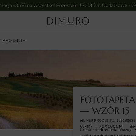
omocja -35% na wszystko! Pozostało
17:13:52
. Dodatkowe -5
 PROJEKT
FOTOTAPETA
— WZÓR 15
NUMER PRODUKTU: 129188639
0.7M²
70X100CM
BR
Kreator kadrowania ukazuje t