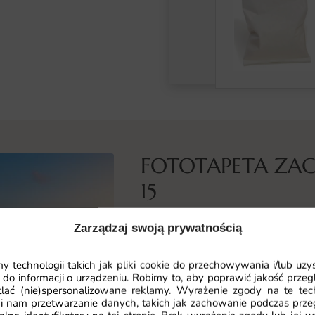
FOTOTAPETA ZA
15
Co przedstawia ta fototapeta
Zarządzaj swoją prywatnością
Wzór Zachód Słońca to zachód słoń
już od pierwszego spojrzenia. Kom
 technologii takich jak pliki cookie do przechowywania i/lub uzy
 do informacji o urządzeniu. Robimy to, aby poprawić jakość przegl
przestrzeń nabiera wyrazistego ch
lać (nie)spersonalizowane reklamy. Wyrażenie zgody na te tec
i nam przetwarzanie danych, takich jak zachowanie podczas prze
Motyw zaprojektowano z myślą o n