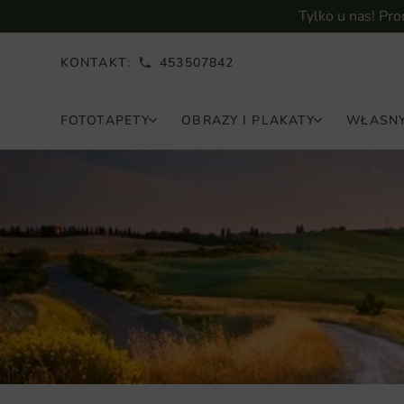
Tylko u nas! Pr
KONTAKT:
453507842
FOTOTAPETY
OBRAZY I PLAKATY
WŁASNY