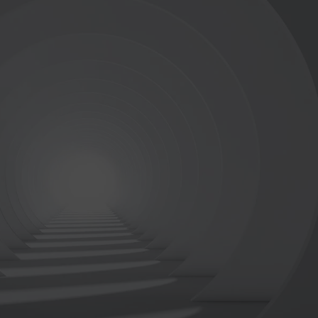
nastrój.
Realizacja na wymiar z gwarancją
Ekologiczne tusze i certyfikowane
alergików.
Szybka wysyłka i prosty montaż dzię
zamówienia.