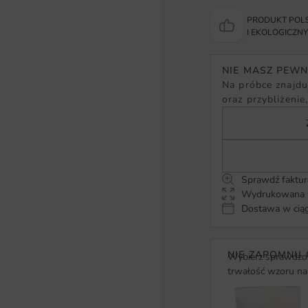
PRODUKT POLS
I EKOLOGICZN
NIE MASZ PEW
Na próbce znajduj
oraz przybliżenie
Sprawdź faktur
Wydrukowana w
Dostawa w ciąg
NIE ZAPOMNIJ 
Wybierz sprawdzon
trwałość wzoru na 