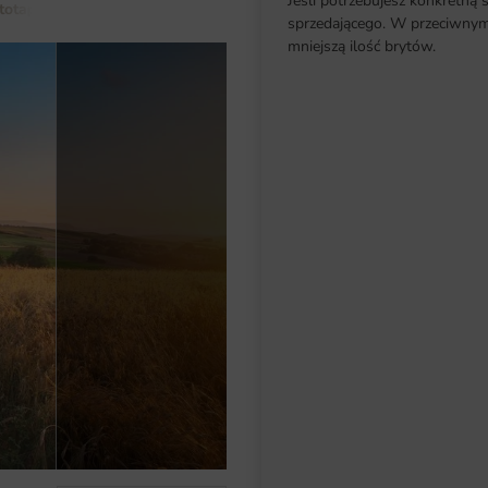
Jeśli potrzebujesz konkretną 
totapety do salonu
Fototapeta Zachód Słońca
sprzedającego. W przeciwnym 
mniejszą ilość brytów.