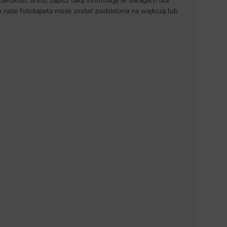
szerokość brytu, zapisz taką informację w uwagach dla
razie fototapeta może zostać podzielona na większą lub