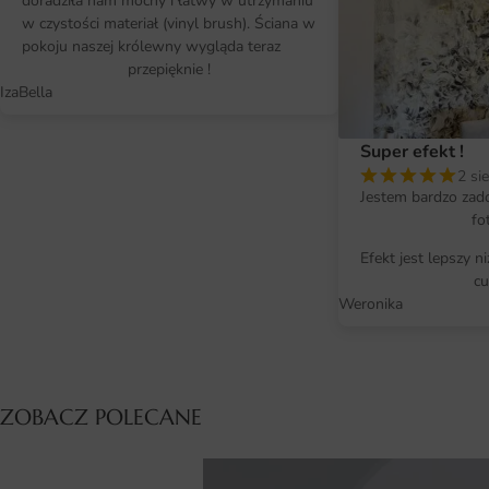
doradziła nam mocny i łatwy w utrzymaniu
w czystości materiał (vinyl brush). Ściana w
pokoju naszej królewny wygląda teraz
przepięknie !
IzaBella
Super efekt !
2 si
Jestem bardzo zad
fo
Efekt jest lepszy n
cu
Weronika
ZOBACZ POLECANE