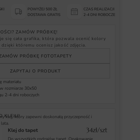
KI
POWYŻEJ 500 ZŁ
CZAS REALIZACJI
Y
DOSTAWA GRATIS
2-4 DNI ROBOCZE
NOŚCI? ZAMÓW PRÓBKĘ!
e się cała grafika, która pozwala ocenić kolory
, dzięki któremu ocenisz jakość zdjęcia.
ZAMÓW PRÓBKĘ FOTOTAPETY
ZAPYTAJ O PRODUKT
ę materiału
 rozmiarze 30x50
u 2-4 dni roboczych
O KLEJU!
y klej, który zapewni doskonałą przyczepność i
lata.
34zł/szt
Klej do tapet
Do wszystkich rodzajów tapet. Opakowanie