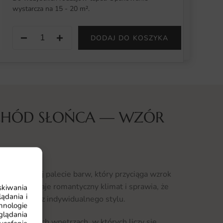
wystarcza na 15 - 20 m².
−
+
DODAJ DO KOSZYKA
CHÓD SŁOŃCA — WZÓR
ca w ciepłej palecie barw, który przyciąga wzrok
pozycja oddaje romantyczny klimat i sprawia, że
skiwania
ądania i
arakteru oraz indywidualnego stylu.
hnologie
glądania
owoczesnych wnętrzach, w których liczy się