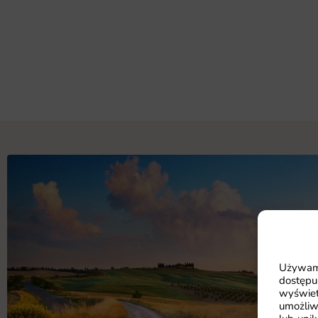
Używamy
dostępu
wyświet
umożliw