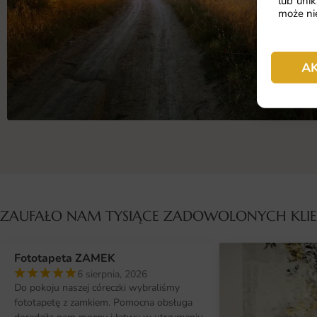
lub unik
może nie
A
ZAUFAŁO NAM TYSIĄCE ZADOWOLONYCH KL
Fototapeta ZAMEK
6 sierpnia, 2026
Do pokoju naszej córeczki wybraliśmy
fototapetę z zamkiem. Pomocna obsługa