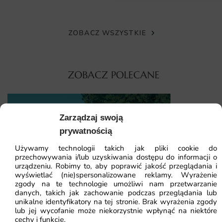
dopasowanych do Twojej ściany – wystarczy podać
szerokość i wysokość w centymetrach. Dzięki temu
unikniesz docinania, a kompozycja zachowa właściwe
ZOBACZ WSZYSTKIE
proporcje.
Montaż przebiega jak w klasycznej tapecie – wystarczy klej
ZOBACZ POLECANE
do tapet flizelinowych nakładany na ścianę. Pasy są
oznaczone w kolejności, co skraca czas pracy nawet
początkującym.
Zarządzaj swoją
Fototapeta T
Dlaczego warto wybrać tę fototapetę
prywatnością
Fototapeta Złociste Palmy to inwestycja w wnętrze o
Używamy technologii takich jak pliki cookie do
41.93
zł
64.5
wyrazistym charakterze, które przyciąga wzrok i zapada w
przechowywania i/lub uzyskiwania dostępu do informacji o
Najniższa cena z
urządzeniu. Robimy to, aby poprawić jakość przeglądania i
pamięć. Pozwala szybko odmienić aranżację bez
wyświetlać (nie)spersonalizowane reklamy. Wyrażenie
generalnego remontu.
zgody na te technologie umożliwi nam przetwarzanie
Fototapeta Spokój Pod Drzewem
danych, takich jak zachowanie podczas przeglądania lub
unikalne identyfikatory na tej stronie. Brak wyrażenia zgody
świetny pomysł na prezent z okazji parapetówki
lub jej wycofanie może niekorzystnie wpłynąć na niektóre
cechy i funkcje.
ekologiczne tusze lateksowe bezpieczne dla domowników