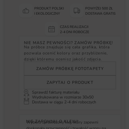
PRODUKT POLSKI
POWYŻEJ 500 ZŁ
I EKOLOGICZNY
DOSTAWA GRATIS
CZAS REALIZACJI
2-4 DNI ROBOCZE
NIE MASZ PEWNOŚCI? ZAMÓW PRÓBKĘ!
Na próbce znajduje się cała grafika, która
pozwala ocenić kolory oraz przybliżenie,
dzięki któremu ocenisz jakość zdjęcia.
ZAMÓW PRÓBKĘ FOTOTAPETY
ZAPYTAJ O PRODUKT
Sprawdź fakturę materiału
Wydrukowana w rozmiarze 30x50
Dostawa w ciągu 2-4 dni roboczych
NIE ZAPOMNIJ O KLEJU!
Wybierz sprawdzony klej, który zapewni
doskonałą przyczepność i trwałość wzoru na