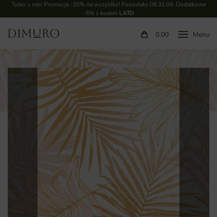
Tylko u nas! Promocja -35% na wszystko! Pozostało
08:31:03
. Dodatkowe
-5% z kodem
LATO
0.00