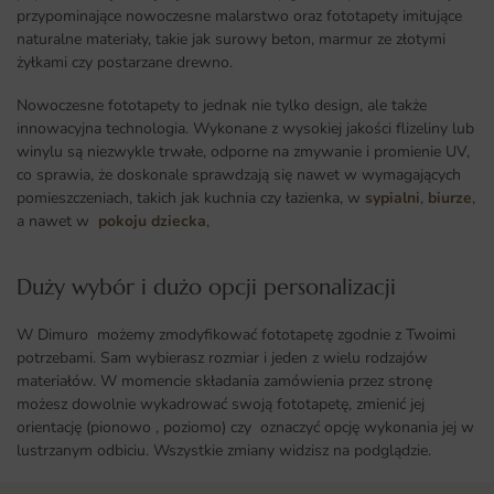
przypominające nowoczesne malarstwo oraz fototapety imitujące
naturalne materiały, takie jak surowy beton, marmur ze złotymi
żyłkami czy postarzane drewno.
Nowoczesne fototapety to jednak nie tylko design, ale także
innowacyjna technologia. Wykonane z wysokiej jakości flizeliny lub
winylu są niezwykle trwałe, odporne na zmywanie i promienie UV,
co sprawia, że doskonale sprawdzają się nawet w wymagających
pomieszczeniach, takich jak kuchnia czy łazienka, w
sypialni
,
biurze
,
a nawet w
pokoju dziecka
,
Duży wybór i dużo opcji personalizacji ​
W Dimuro możemy zmodyfikować fototapetę zgodnie z Twoimi
potrzebami. Sam wybierasz rozmiar i jeden z wielu rodzajów
materiałów. W momencie składania zamówienia przez stronę
możesz dowolnie wykadrować swoją fototapetę, zmienić jej
orientację (pionowo , poziomo) czy oznaczyć opcję wykonania jej w
lustrzanym odbiciu. Wszystkie zmiany widzisz na podglądzie.