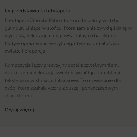
Co przedstawia ta fototapeta
Fototapeta Złociste Palmy to złociste palmy w stylu
glamour, lśniące w słońcu, która zamienia zwykłą ścianę w
wyrazistą dekorację o niepowtarzalnym charakterze.
Motyw opracowano w stylu egzotyczny, z dbałością o
światło i proporcje.
Kompozycja łączy precyzyjny detal z czytelnym tłem,
dzięki czemu dekoracja świetnie współgra z meblami i
tekstyliami w klimacie luksusowy. To rozwiązanie dla
osób, które szukają wzoru z duszą i ponadczasowym
charakterem.
Gdzie sprawdzi się fototapeta Złociste Palmy
Czytaj więcej
Motyw świetnie odnajdzie się w salonie, gdzie stworzy
efektowną ścianę za sofą, łóżkiem lub komodą. Dobrze
zaprezentuje się też w sypialni i przedpokoju, dodając