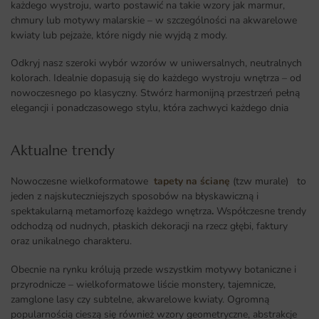
każdego wystroju, warto postawić na takie wzory jak marmur,
chmury lub motywy malarskie – w szczególności na akwarelowe
kwiaty lub pejzaże, które nigdy nie wyjdą z mody.
Odkryj nasz szeroki wybór wzorów w uniwersalnych, neutralnych
kolorach. Idealnie dopasują się do każdego wystroju wnętrza – od
nowoczesnego po klasyczny. Stwórz harmonijną przestrzeń pełną
elegancji i ponadczasowego stylu, która zachwyci każdego dnia
Aktualne trendy​
Nowoczesne wielkoformatowe
tapety na ścianę
(tzw murale) to
jeden z najskuteczniejszych sposobów na błyskawiczną i
spektakularną metamorfozę każdego wnętrza
.
Współczesne trendy
odchodzą od nudnych, płaskich dekoracji na rzecz głębi, faktury
oraz unikalnego charakteru.
Obecnie na rynku królują przede wszystkim motywy botaniczne i
przyrodnicze – wielkoformatowe liście monstery, tajemnicze,
zamglone lasy czy subtelne, akwarelowe kwiaty. Ogromną
popularnością cieszą się również wzory geometryczne, abstrakcje