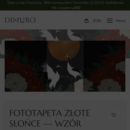
Tylko u nas! Promocja -35% na wszystko! Pozostało
11:33:22
. Dodatkowe
-5% z kodem
LATO
0.00
FOTOTAPETA ZŁOTE
SŁOŃCE — WZÓR