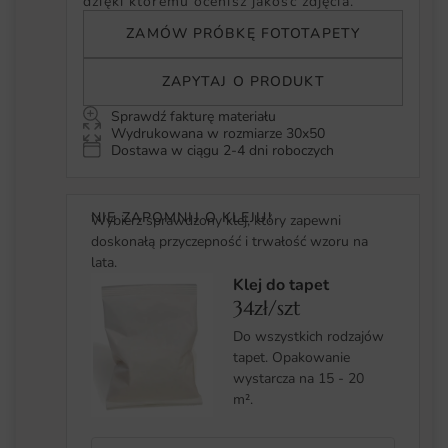
dzięki któremu ocenisz jakość zdjęcia.
ZAMÓW PRÓBKĘ FOTOTAPETY
ZAPYTAJ O PRODUKT
Sprawdź fakturę materiału
Wydrukowana w rozmiarze 30x50
Dostawa w ciągu 2-4 dni roboczych
NIE ZAPOMNIJ O KLEJU!
Wybierz sprawdzony klej, który zapewni
doskonałą przyczepność i trwałość wzoru na
lata.
Klej do tapet
34zł/szt
Do wszystkich rodzajów
tapet. Opakowanie
wystarcza na 15 - 20
m².