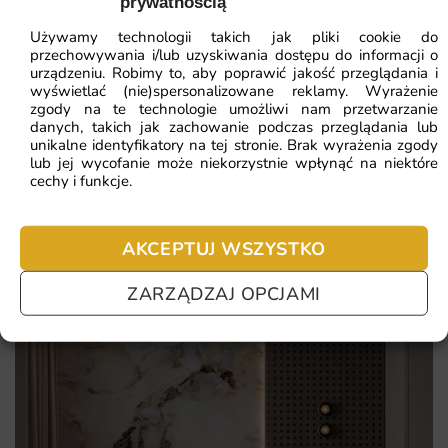
prywatnością
Dlaczego warto wybrać tę fototapetę
ZOBACZ WSZYSTKIE
Używamy technologii takich jak pliki cookie do
Wysokiej jakości materiały gwarantujące trwałość i
przechowywania i/lub uzyskiwania dostępu do informacji o
odporność na uszkodzenia.
urządzeniu. Robimy to, aby poprawić jakość przeglądania i
wyświetlać (nie)spersonalizowane reklamy. Wyrażenie
Najczęściej zadawane pytania
Intensywne kolory i realistyczny wzór, który ożywi każde
zgody na te technologie umożliwi nam przetwarzanie
wnętrze.
danych, takich jak zachowanie podczas przeglądania lub
Pomagamy i doradzamy przy każdym zakupie. Ale jeżeli
unikalne identyfikatory na tej stronie. Brak wyrażenia zgody
Możliwość zamówienia na wymiar, co pozwala na idealne
nie chcesz czekać – sprawdź najczęściej zadawane pytania.
lub jej wycofanie może niekorzystnie wpłynąć na niektóre
cechy i funkcje.
dopasowanie do przestrzeni.
Łatwy montaż, dzięki czemu każdy może samodzielnie
odmienić swoje wnętrze.
AKCEPTUJ WSZYSTKO
ZARZĄDZAJ OPCJAMI