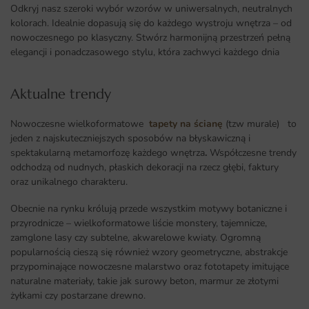
Odkryj nasz szeroki wybór wzorów w uniwersalnych, neutralnych
kolorach. Idealnie dopasują się do każdego wystroju wnętrza – od
nowoczesnego po klasyczny. Stwórz harmonijną przestrzeń pełną
elegancji i ponadczasowego stylu, która zachwyci każdego dnia
Aktualne trendy​
Nowoczesne wielkoformatowe
tapety na ścianę
(tzw murale) to
jeden z najskuteczniejszych sposobów na błyskawiczną i
spektakularną metamorfozę każdego wnętrza
.
Współczesne trendy
odchodzą od nudnych, płaskich dekoracji na rzecz głębi, faktury
oraz unikalnego charakteru.
Obecnie na rynku królują przede wszystkim motywy botaniczne i
przyrodnicze – wielkoformatowe liście monstery, tajemnicze,
zamglone lasy czy subtelne, akwarelowe kwiaty. Ogromną
popularnością cieszą się również wzory geometryczne, abstrakcje
przypominające nowoczesne malarstwo oraz fototapety imitujące
naturalne materiały, takie jak surowy beton, marmur ze złotymi
żyłkami czy postarzane drewno.