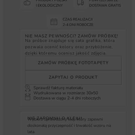
I EKOLOGICZNY
DOSTAWA GRATIS
CZAS REALIZACJI
2-4 DNI ROBOCZE
NIE MASZ PEWNOŚCI? ZAMÓW PRÓBKĘ!
Na próbce znajduje się cała grafika, która
pozwala ocenić kolory oraz przybliżenie,
dzięki któremu ocenisz jakość zdjęcia.
ZAMÓW PRÓBKĘ FOTOTAPETY
ZAPYTAJ O PRODUKT
Sprawdź fakturę materiału
Wydrukowana w rozmiarze 30x50
Dostawa w ciągu 2-4 dni roboczych
NIE ZAPOMNIJ O KLEJU!
Wybierz sprawdzony klej, który zapewni
doskonałą przyczepność i trwałość wzoru na
lata.