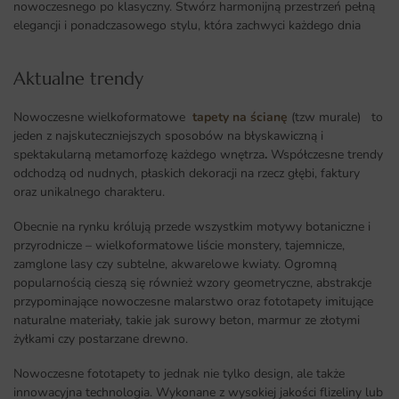
nowoczesnego po klasyczny. Stwórz harmonijną przestrzeń pełną
elegancji i ponadczasowego stylu, która zachwyci każdego dnia
Aktualne trendy​
Nowoczesne wielkoformatowe
tapety na ścianę
(tzw murale) to
jeden z najskuteczniejszych sposobów na błyskawiczną i
spektakularną metamorfozę każdego wnętrza
.
Współczesne trendy
odchodzą od nudnych, płaskich dekoracji na rzecz głębi, faktury
oraz unikalnego charakteru.
Obecnie na rynku królują przede wszystkim motywy botaniczne i
przyrodnicze – wielkoformatowe liście monstery, tajemnicze,
zamglone lasy czy subtelne, akwarelowe kwiaty. Ogromną
popularnością cieszą się również wzory geometryczne, abstrakcje
przypominające nowoczesne malarstwo oraz fototapety imitujące
naturalne materiały, takie jak surowy beton, marmur ze złotymi
żyłkami czy postarzane drewno.
Nowoczesne fototapety to jednak nie tylko design, ale także
innowacyjna technologia. Wykonane z wysokiej jakości flizeliny lub