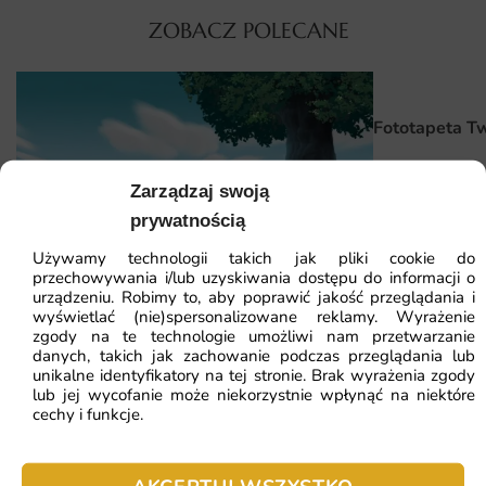
ZOBACZ POLECANE
Dlaczego warto wybrać tę fototapetę
Fototapeta Życie Buddy to inwestycja w trwałą i
estetyczną dekorację, która zmieni charakter wnętrza bez
Fototapeta Tw
kosztownego remontu. Doskonale współgra z innymi
elementami wystroju i pozwala stworzyć przemyślaną
aranżację o indywidualnym wyrazie.
Zarządzaj swoją
41.93
zł
64.5
prywatnością
Najniższa cena z
Wykonanie z materiałów najwyższej jakości z
Używamy technologii takich jak pliki cookie do
ekologicznym drukiem lateksowym
przechowywania i/lub uzyskiwania dostępu do informacji o
Fototapeta Spokój Pod Drzewem
urządzeniu. Robimy to, aby poprawić jakość przeglądania i
Indywidualne wymiary dopasowane do każdej ściany,
wyświetlać (nie)spersonalizowane reklamy. Wyrażenie
niezależnie od jej rozmiaru
zgody na te technologie umożliwi nam przetwarzanie
41.93
zł
danych, takich jak zachowanie podczas przeglądania lub
64.51
zł
Wyraziste kolory i ostre detale, które zachowują trwałość
unikalne identyfikatory na tej stronie. Brak wyrażenia zgody
Najniższa cena z 30 dni:
41.93
zł
przez wiele lat
lub jej wycofanie może niekorzystnie wpłynąć na niektóre
cechy i funkcje.
Szybka realizacja zamówienia i bezpieczna wysyłka
ZOBACZ WSZYSTKIE
prosto do Twojego domu