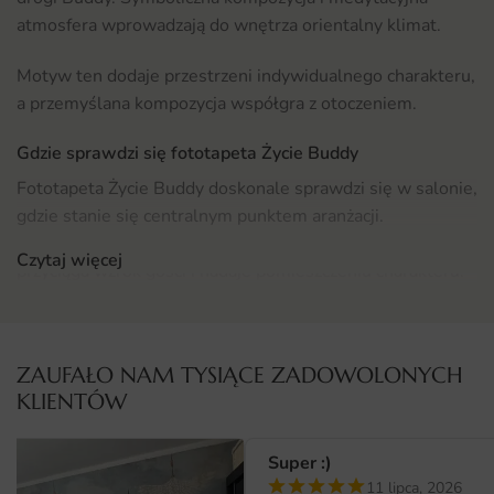
atmosfera wprowadzają do wnętrza orientalny klimat.
Motyw ten dodaje przestrzeni indywidualnego charakteru,
a przemyślana kompozycja współgra z otoczeniem.
Gdzie sprawdzi się fototapeta Życie Buddy
Fototapeta Życie Buddy doskonale sprawdzi się w salonie,
gdzie stanie się centralnym punktem aranżacji.
Umieszczona na ścianie za kanapą lub komodą TV,
Czytaj więcej
przyciąga wzrok gości i nadaje pomieszczeniu charakteru.
Zobacz pełną kolekcję w kategorii
fototapety do salonu
, by
znaleźć idealną propozycję.
ZAUFAŁO NAM TYSIĄCE ZADOWOLONYCH
Komponuje się zarówno z meblami w stylu nowoczesnym,
KLIENTÓW
jak i klasycznym, tworząc spójną aranżację.
Materiał i jakość druku
Super :)
11 lipca, 2026
Fototapetę drukujemy w technologii lateksowej HP Latex,