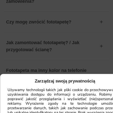
zamówienia?
Czy mogę zwrócić fototapetę?
Jak zamontować fototapetę? / Jak
przygotować ścianę?
Fototapeta ma inny kolor na telefonie
a inny na komputerze. Jak sprawdzić
Zarządzaj swoją prywatnością
kolor?
Używamy technologii takich jak pliki cookie do przechowywa
uzyskiwania dostępu do informacji o urządzeniu. Robimy
poprawić jakość przeglądania i wyświetlać (nie)spersona
reklamy. Wyrażenie zgody na te technologie umożl
Jaki materiał wybrać?
przetwarzanie danych, takich jak zachowanie podczas prze
lub unikalne identyfikatory na tej stronie. Brak wyrażenia zgod