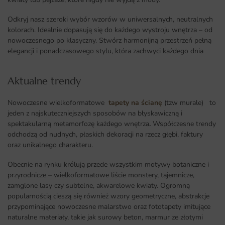
Odkryj nasz szeroki wybór wzorów w uniwersalnych, neutralnych
kolorach. Idealnie dopasują się do każdego wystroju wnętrza – od
nowoczesnego po klasyczny. Stwórz harmonijną przestrzeń pełną
elegancji i ponadczasowego stylu, która zachwyci każdego dnia
Aktualne trendy​
Nowoczesne wielkoformatowe
tapety na ścianę
(tzw murale) to
jeden z najskuteczniejszych sposobów na błyskawiczną i
spektakularną metamorfozę każdego wnętrza
.
Współczesne trendy
odchodzą od nudnych, płaskich dekoracji na rzecz głębi, faktury
oraz unikalnego charakteru.
Obecnie na rynku królują przede wszystkim motywy botaniczne i
przyrodnicze – wielkoformatowe liście monstery, tajemnicze,
zamglone lasy czy subtelne, akwarelowe kwiaty. Ogromną
popularnością cieszą się również wzory geometryczne, abstrakcje
przypominające nowoczesne malarstwo oraz fototapety imitujące
naturalne materiały, takie jak surowy beton, marmur ze złotymi