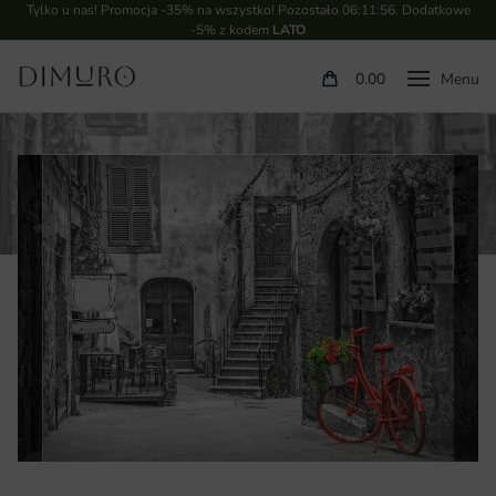
Tylko u nas! Promocja -35% na wszystko! Pozostało
06:11:55
. Dodatkowe
-5% z kodem
LATO
0.00