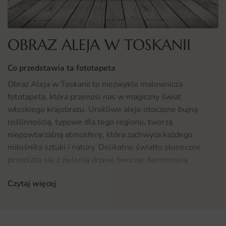
OBRAZ ALEJA W TOSKANII
Co przedstawia ta fototapeta
Obraz Aleja w Toskanii to niezwykle malownicza
fototapeta, która przenosi nas w magiczny świat
włoskiego krajobrazu. Urokliwe aleje otoczone bujną
roślinnością, typowe dla tego regionu, tworzą
niepowtarzalną atmosferę, która zachwyca każdego
miłośnika sztuki i natury. Delikatne światło słoneczne
przeplata się z zielenią drzew, tworząc harmonijną
kompozycję, która wprowadza do wnętrza spokój i relaks.
Czytaj więcej
Fototapeta ta doskonale oddaje klimat Toskanii, będąc
idealnym wyborem dla osób pragnących wprowadzić do
swojego domu odrobinę włoskiego stylu. Dzięki wysokiej