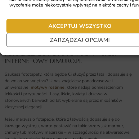
wycofanie może niekorzystnie wpłynąć na niektóre cechy i fun
Jaka jest trwałość fototapety?
AKCEPTUJ WSZYSTKO
ZARZĄDZAJ OPCJAMI
PONADCZASOWE FOTOTAPETY - SKLEP
INTERNETOWY DIMURO.PL​
Szukasz fototapety, która będzie Ci służyć przez lata i dopasuje się
do zmian we wnętrzu? U nas znajdziesz ponadczasowe i
uniwersalne
motywy roślinne
, które nadają pomieszczeniom
lekkości i przytulności. Lasy, liście, kwiaty i drzewa w
stonowanych barwach od lat wybierane są przez miłośników
klasycznej elegancji.
Jeżeli marzysz o fotapecie, która z łatwością dopasuje się do
każdego wystroju, warto postawić na takie wzory jak marmur,
chmury lub motywy malarskie – w szczególności na akwarelowe
kwiaty lub pejzaże, które nigdy nie wyjdą z mody.