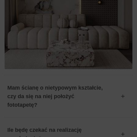
charakteru.
Wysoka jakość materiałów, która zapewnia trwałość i
intensywność kolorów.
Łatwy montaż, który nie wymaga specjalistycznych
umiejętności.
Możliwość dopasowania wymiarów do indywidualnych
potrzeb i preferencji.
Mam ścianę o nietypowym kształcie,
czy da się na niej położyć
fototapetę?
Ile będę czekać na realizację