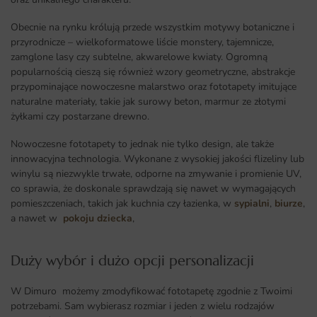
Obecnie na rynku królują przede wszystkim motywy botaniczne i
przyrodnicze – wielkoformatowe liście monstery, tajemnicze,
zamglone lasy czy subtelne, akwarelowe kwiaty. Ogromną
popularnością cieszą się również wzory geometryczne, abstrakcje
przypominające nowoczesne malarstwo oraz fototapety imitujące
naturalne materiały, takie jak surowy beton, marmur ze złotymi
żyłkami czy postarzane drewno.
Nowoczesne fototapety to jednak nie tylko design, ale także
innowacyjna technologia. Wykonane z wysokiej jakości flizeliny lub
winylu są niezwykle trwałe, odporne na zmywanie i promienie UV,
co sprawia, że doskonale sprawdzają się nawet w wymagających
pomieszczeniach, takich jak kuchnia czy łazienka, w
sypialni
,
biurze
,
a nawet w
pokoju dziecka
,
Duży wybór i dużo opcji personalizacji ​
W Dimuro możemy zmodyfikować fototapetę zgodnie z Twoimi
potrzebami. Sam wybierasz rozmiar i jeden z wielu rodzajów