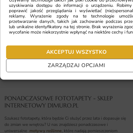
uzyskiwania dostępu do informacji o urządzeniu. Robimy
a inny na komputerze. Jak sprawdzić
poprawić jakość przeglądania i wyświetlać (nie)spersona
kolor?
reklamy. Wyrażenie zgody na te technologie umożl
przetwarzanie danych, takich jak zachowanie podczas prze
lub unikalne identyfikatory na tej stronie. Brak wyrażenia zgod
wycofanie może niekorzystnie wpłynąć na niektóre cechy i fun
Jaki materiał wybrać?
AKCEPTUJ WSZYSTKO
Jaka jest trwałość fototapety?
ZARZĄDZAJ OPCJAMI
PONADCZASOWE FOTOTAPETY - SKLEP
INTERNETOWY DIMURO.PL​
Szukasz fototapety, która będzie Ci służyć przez lata i dopasuje się
do zmian we wnętrzu? U nas znajdziesz ponadczasowe i
uniwersalne
motywy roślinne
, które nadają pomieszczeniom