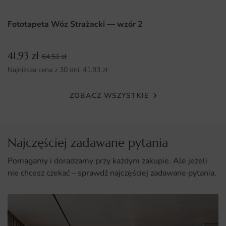
dołączonej instrukcji. Dzięki samoprzylepnemu
materiałowi, nie ma potrzeby stosowania dodatkowych
Fototapeta Wóz Strażacki — wzór 2
klejów, co znacznie ułatwia proces aplikacji.
41.93
zł
Dlaczego warto wybrać tę fototapetę
64.51
zł
Najniższa cena z 30 dni:
41.93
zł
Unikalny design, który ożywi każde wnętrze.
Wysoka jakość druku zapewniająca żywe kolory.
ZOBACZ WSZYSTKIE
Ekologiczne materiały przyjazne dla zdrowia i środowiska.
Łatwy montaż, który można wykonać samodzielnie.
Najczęściej zadawane pytania
Pomagamy i doradzamy przy każdym zakupie. Ale jeżeli
nie chcesz czekać – sprawdź najczęściej zadawane pytania.