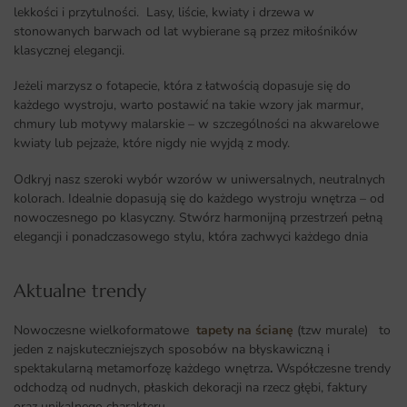
lekkości i przytulności. Lasy, liście, kwiaty i drzewa w
stonowanych barwach od lat wybierane są przez miłośników
klasycznej elegancji.
Jeżeli marzysz o fotapecie, która z łatwością dopasuje się do
każdego wystroju, warto postawić na takie wzory jak marmur,
chmury lub motywy malarskie – w szczególności na akwarelowe
kwiaty lub pejzaże, które nigdy nie wyjdą z mody.
Odkryj nasz szeroki wybór wzorów w uniwersalnych, neutralnych
kolorach. Idealnie dopasują się do każdego wystroju wnętrza – od
nowoczesnego po klasyczny. Stwórz harmonijną przestrzeń pełną
elegancji i ponadczasowego stylu, która zachwyci każdego dnia
Aktualne trendy​
Nowoczesne wielkoformatowe
tapety na ścianę
(tzw murale) to
jeden z najskuteczniejszych sposobów na błyskawiczną i
spektakularną metamorfozę każdego wnętrza
.
Współczesne trendy
odchodzą od nudnych, płaskich dekoracji na rzecz głębi, faktury
oraz unikalnego charakteru.