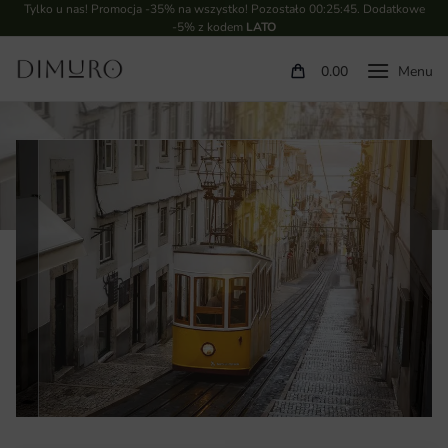
Tylko u nas! Promocja -35% na wszystko! Pozostało
00:25:44
. Dodatkowe
-5% z kodem
LATO
0.00