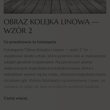
OBRAZ KOLEJKA LINOWA —
WZÓR 2
Co przedstawia ta fototapeta
Fototapeta "Obraz Kolejka Linowa — wzór 2" to
wyjątkowe dzieło sztuki, które przenosi nas w malownicze
zakątki górskich krajobrazów. Na pierwszym planie
widoczna jest majestatyczna kolejka linowa, która z
wdziękiem wznosi się ku niebu, otoczona majestatycznymi
szczytami gór. Kolory fototapety są intensywne i żywe, co
sprawia, że staje się ona centralnym punktem każdego
wnętrza. Detale, takie jak chmury czy roślinność, dodają
Czytaj więcej
głębi i realizmu, co czyni tę fototapetę idealnym wyborem
dla miłośników natury i górskich przygód.