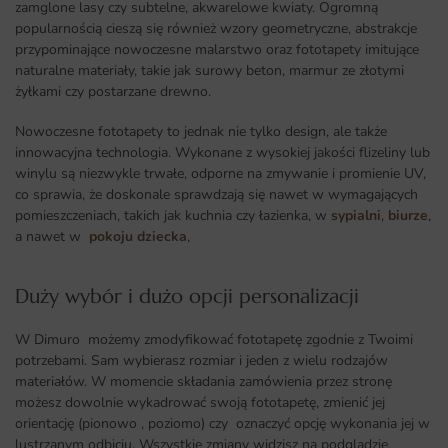
zamglone lasy czy subtelne, akwarelowe kwiaty. Ogromną
popularnością cieszą się również wzory geometryczne, abstrakcje
przypominające nowoczesne malarstwo oraz fototapety imitujące
naturalne materiały, takie jak surowy beton, marmur ze złotymi
żyłkami czy postarzane drewno.
Nowoczesne fototapety to jednak nie tylko design, ale także
innowacyjna technologia. Wykonane z wysokiej jakości flizeliny lub
winylu są niezwykle trwałe, odporne na zmywanie i promienie UV,
co sprawia, że doskonale sprawdzają się nawet w wymagających
pomieszczeniach, takich jak kuchnia czy łazienka, w
sypialni
,
biurze
,
a nawet w
pokoju dziecka
,
Duży wybór i dużo opcji personalizacji ​
W Dimuro możemy zmodyfikować fototapetę zgodnie z Twoimi
potrzebami. Sam wybierasz rozmiar i jeden z wielu rodzajów
materiałów. W momencie składania zamówienia przez stronę
możesz dowolnie wykadrować swoją fototapetę, zmienić jej
orientację (pionowo , poziomo) czy oznaczyć opcję wykonania jej w
lustrzanym odbiciu. Wszystkie zmiany widzisz na podglądzie.