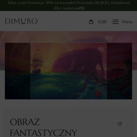
Tylko u nas! Promocja -35% na wszystko! Pozostało
08:30:50
. Dodatkowe
-5% z kodem
LATO
0.00
OBRAZ
FANTASTYCZNY