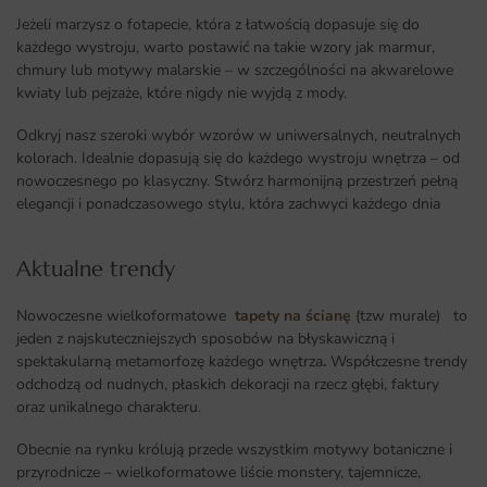
Jeżeli marzysz o fotapecie, która z łatwością dopasuje się do
każdego wystroju, warto postawić na takie wzory jak marmur,
chmury lub motywy malarskie – w szczególności na akwarelowe
kwiaty lub pejzaże, które nigdy nie wyjdą z mody.
Odkryj nasz szeroki wybór wzorów w uniwersalnych, neutralnych
kolorach. Idealnie dopasują się do każdego wystroju wnętrza – od
nowoczesnego po klasyczny. Stwórz harmonijną przestrzeń pełną
elegancji i ponadczasowego stylu, która zachwyci każdego dnia
Aktualne trendy​
Nowoczesne wielkoformatowe
tapety na ścianę
(tzw murale) to
jeden z najskuteczniejszych sposobów na błyskawiczną i
spektakularną metamorfozę każdego wnętrza
.
Współczesne trendy
odchodzą od nudnych, płaskich dekoracji na rzecz głębi, faktury
oraz unikalnego charakteru.
Obecnie na rynku królują przede wszystkim motywy botaniczne i
przyrodnicze – wielkoformatowe liście monstery, tajemnicze,