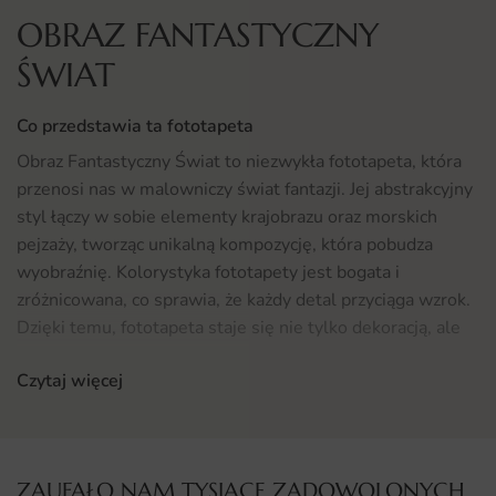
OBRAZ FANTASTYCZNY
ŚWIAT
Co przedstawia ta fototapeta
Obraz Fantastyczny Świat to niezwykła fototapeta, która
przenosi nas w malowniczy świat fantazji. Jej abstrakcyjny
styl łączy w sobie elementy krajobrazu oraz morskich
pejzaży, tworząc unikalną kompozycję, która pobudza
wyobraźnię. Kolorystyka fototapety jest bogata i
zróżnicowana, co sprawia, że każdy detal przyciąga wzrok.
Dzięki temu, fototapeta staje się nie tylko dekoracją, ale
również inspiracją do marzeń i podróży w nieznane.
Czytaj więcej
Gdzie sprawdzi się fototapeta Obraz Fantastyczny Świat
Fototapeta Obraz Fantastyczny Świat idealnie odnajdzie
się w wielu przestrzeniach. Może zdobić zarówno ściany w
ZAUFAŁO NAM TYSIĄCE ZADOWOLONYCH