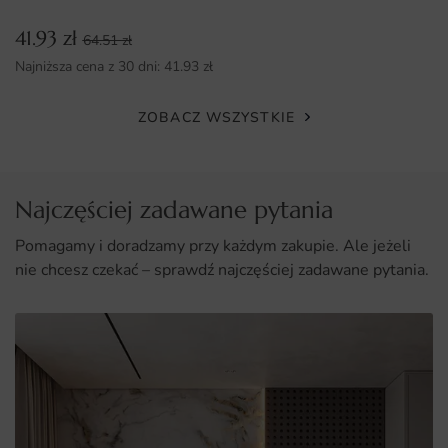
Łatwy montaż, dzięki czemu możesz szybko odmienić
41.93
zł
64.51
zł
swoje wnętrze.
Najniższa cena z 30 dni:
41.93
zł
Ekologiczne farby, które są bezpieczne dla zdrowia i
ZOBACZ WSZYSTKIE
środowiska.
Najczęściej zadawane pytania
Pomagamy i doradzamy przy każdym zakupie. Ale jeżeli
nie chcesz czekać – sprawdź najczęściej zadawane pytania.