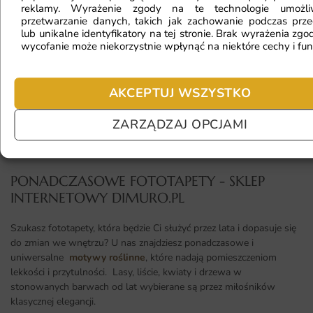
reklamy. Wyrażenie zgody na te technologie umożl
przetwarzanie danych, takich jak zachowanie podczas prze
lub unikalne identyfikatory na tej stronie. Brak wyrażenia zgod
Jaki materiał wybrać?
wycofanie może niekorzystnie wpłynąć na niektóre cechy i fun
AKCEPTUJ WSZYSTKO
Jaka jest trwałość fototapety?
ZARZĄDZAJ OPCJAMI
PONADCZASOWE FOTOTAPETY - SKLEP
INTERNETOWY DIMURO.PL​
Szukasz fototapety, która będzie Ci służyć przez lata i dopasuje się
do zmian we wnętrzu? U nas znajdziesz ponadczasowe i
uniwersalne
motywy roślinne
, które nadają pomieszczeniom
lekkości i przytulności. Lasy, liście, kwiaty i drzewa w
stonowanych barwach od lat wybierane są przez miłośników
klasycznej elegancji.