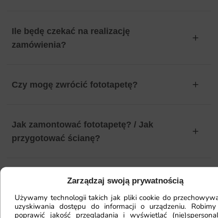
Ile będę czekać na realizację
zamówienia?
Czy mogę zwrócić fototapetę?
Jak zamontować fototapetę? / Jak
przygotować ścianę?
Fototapeta ma inny kolor na telefonie
Zarządzaj swoją prywatnością
a inny na komputerze. Jak sprawdzić
Używamy technologii takich jak pliki cookie do przechowywa
kolor?
uzyskiwania dostępu do informacji o urządzeniu. Robimy
poprawić jakość przeglądania i wyświetlać (nie)spersona