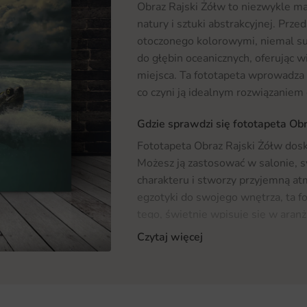
Obraz Rajski Żółw to niezwykle ma
natury i sztuki abstrakcyjnej. Prz
otoczonego kolorowymi, niemal su
do głębin oceanicznych, oferując w
miejsca. Ta fototapeta wprowadza d
co czyni ją idealnym rozwiązaniem
Gdzie sprawdzi się fototapeta Ob
Fototapeta Obraz Rajski Żółw dos
Możesz ją zastosować w salonie, s
charakteru i stworzy przyjemną at
egzotyki do swojego wnętrza, ta 
tego, świetnie wpisuje się w aran
doskonałym dodatkiem do pomieszc
Czytaj więcej
spędzamy czas z rodziną.
Materiał i jakość druku
Fototapeta Obraz Rajski Żółw wyko