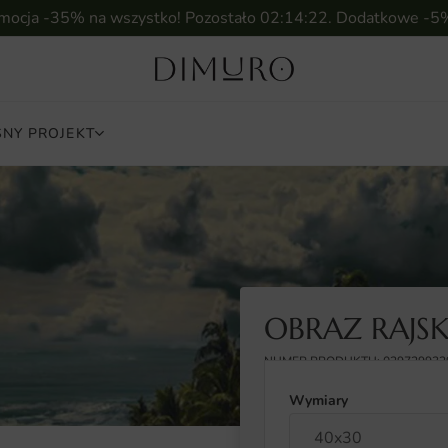
omocja -35% na wszystko! Pozostało
02:14:21
. Dodatkowe -5
NY PROJEKT
OBRAZ RAJS
NUMER PRODUKTU: 029729932
Wymiary