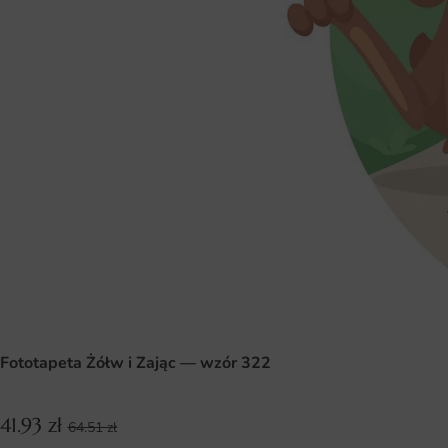
Fototapeta Żółw i Zając — wzór 322
41.93
zł
64.51
zł