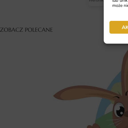
lub unik
Weronika
może nie
A
ZOBACZ POLECANE