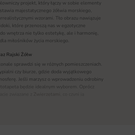
lowniczy projekt, który łączy w sobie elementy
edstawia majestatycznego żółwia morskiego,
rrealistycznymi wzorami. Tło obrazu nawiązuje
idoki, które przenoszą nas w egzotyczne
o wnętrza nie tylko estetykę, ale i harmonię,
 dla miłośników życia morskiego.
raz Rajski Żółw
konale sprawdzi się w różnych pomieszczeniach.
ypialni czy biurze, gdzie doda wyjątkowego
mosferę. Jeśli marzysz o wprowadzeniu odrobiny
fototapeta będzie idealnym wyborem. Oprócz
żacje związane z
Zwierzętami
, co czyni ją
zeń dziecięcych lub w miejscach, gdzie
nana jest z wysokiej jakości materiałów, co