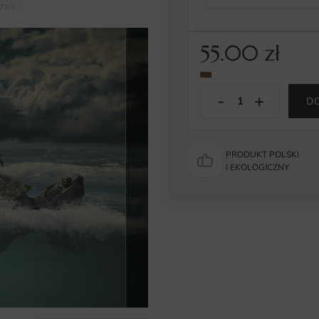
rakcja
Obraz Rajski Żółw
55.00
zł
D
PRODUKT POLSKI
I EKOLOGICZNY