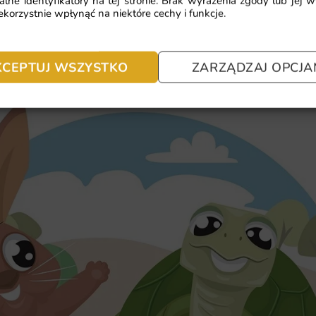
alne identyfikatory na tej stronie. Brak wyrażenia zgody lub jej 
czynników zewnętrznych.
korzystnie wpłynąć na niektóre cechy i funkcje.
Łatwy montaż, który pozwala na s
czasie.
KCEPTUJ WSZYSTKO
ZARZĄDZAJ OPCJA
Możliwość wyboru wymiarów dosto
tę fototapetę wszechstronnym roz