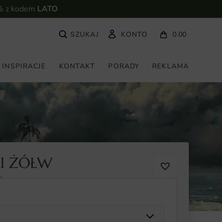
% z kodem
LATO
KONTO
0.00
INSPIRACJE
KONTAKT
PORADY
REKLAMA
KI ŻÓŁW
9