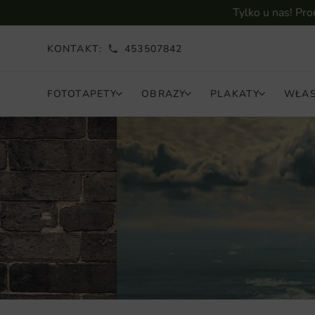
Tylko u nas! Pr
KONTAKT:
453507842
FOTOTAPETY
OBRAZY
PLAKATY
WŁAS