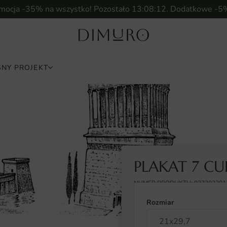
omocja -35% na wszystko! Pozostało
13:08:11
. Dodatkowe -5
NY PROJEKT
PLAKAT 7 C
NUMER PRODUKTU: 927203201
Rozmiar