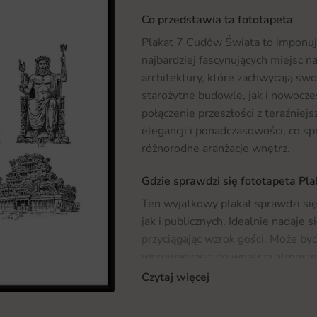
Co przedstawia ta fototapeta
Plakat 7 Cudów Świata to imponują
najbardziej fascynujących miejsc n
architektury, które zachwycają sw
starożytne budowle, jak i nowocze
połączenie przeszłości z teraźniejs
elegancji i ponadczasowości, co sp
różnorodne aranżacje wnętrz.
Gdzie sprawdzi się fototapeta Pl
Ten wyjątkowy plakat sprawdzi się
jak i publicznych. Idealnie nadaje 
przyciągając wzrok gości. Może by
wprowadzając do wnętrza atmosferę
Świata świetnie odnajdzie się równ
Czytaj więcej
ożywi przestrzeń i wprowadzi gośc
Zachęcamy również do zapoznania s