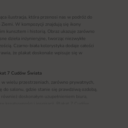
ca ilustracja, która przenosi nas w podróż do
a Ziemi. W kompozycji znajdują się ikony
oim kunsztem i historią. Obraz ukazuje zarówno
sne dzieła inżynieryjne, tworząc niezwykłe
zością. Czarno-biała kolorystyka dodaje całości
rawia, że plakat doskonale wpisuje się w
akat 7 Cudów Świata
 w wielu przestrzeniach, zarówno prywatnych,
się do salonu, gdzie stanie się prawdziwą ozdobą,
ć również doskonałym uzupełnieniem biura,
 kreatywności i inspiracji. Plakat 7 Cudów
ież w kawiarniach czy restauracjach, gdzie
i w świat podróży i wyjątkowych miejsc.
ię z naszą ofertą
Fototapet
, które mogą być