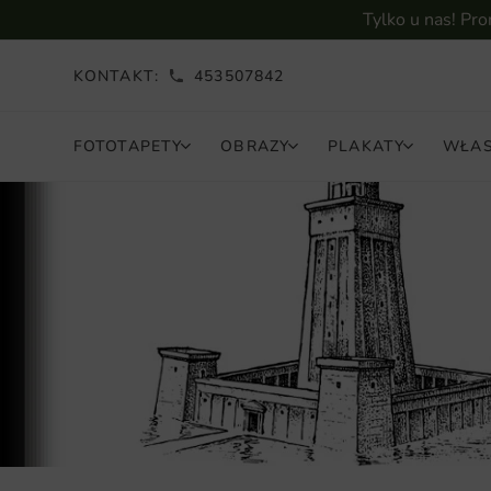
Tylko u nas! Pr
KONTAKT:
453507842
FOTOTAPETY
OBRAZY
PLAKATY
WŁAS