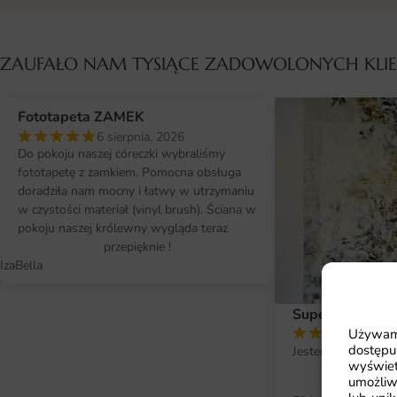
ZAUFAŁO NAM TYSIĄCE ZADOWOLONYCH KL
Fototapeta ZAMEK
6 sierpnia, 2026
Do pokoju naszej córeczki wybraliśmy
fototapetę z zamkiem. Pomocna obsługa
doradziła nam mocny i łatwy w utrzymaniu
w czystości materiał (vinyl brush). Ściana w
pokoju naszej królewny wygląda teraz
przepięknie !
IzaBella
Super efekt !
Używamy
2 si
dostępu
Jestem bardzo zad
wyświet
fo
umożliw