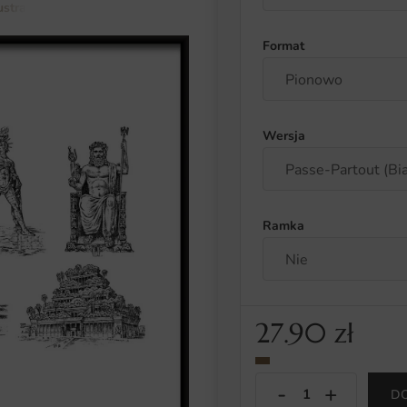
lustracja i abstrakcja
Plakat 7 Cudów Świata
Format
Wersja
Ramka
27.90
zł
D