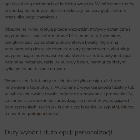
spektakularną metamorfozę każdego wnętrza
.
Współczesne trendy
odchodzą od nudnych, płaskich dekoracji na rzecz głębi, faktury
oraz unikalnego charakteru.
Obecnie na rynku królują przede wszystkim motywy botaniczne i
przyrodnicze – wielkoformatowe liście monstery, tajemnicze,
zamglone lasy czy subtelne, akwarelowe kwiaty. Ogromną
popularnością cieszą się również wzory geometryczne, abstrakcje
przypominające nowoczesne malarstwo oraz fototapety imitujące
naturalne materiały, takie jak surowy beton, marmur ze złotymi
żyłkami czy postarzane drewno.
Nowoczesne fototapety to jednak nie tylko design, ale także
innowacyjna technologia. Wykonane z wysokiej jakości flizeliny lub
winylu są niezwykle trwałe, odporne na zmywanie i promienie UV,
co sprawia, że doskonale sprawdzają się nawet w wymagających
pomieszczeniach, takich jak kuchnia czy łazienka, w
sypialni
,
biurze
,
a nawet w
pokoju dziecka
,
Duży wybór i dużo opcji personalizacji ​