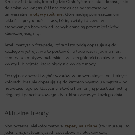
Szukasz fototapety, która będzie Ci służyć przez lata i dopasuje się
do zmian we wnętrzu? U nas znajdziesz ponadczasowe i
uniwersalne
motywy roślinne
, które nadają pomieszczeniom
lekkości i przytulności. Lasy, liście, kwiaty i drzewa w
stonowanych barwach od lat wybierane są przez miłośników
klasycznej elegancji.
Jeżeli marzysz o fotapecie, która z łatwością dopasuje się do
każdego wystroju, warto postawić na takie wzory jak marmur,
chmury lub motywy malarskie – w szczególności na akwarelowe
kwiaty lub pejzaże, które nigdy nie wyjdą z mody.
Odkryj nasz szeroki wybór wzorów w uniwersalnych, neutralnych
kolorach. Idealnie dopasują się do każdego wystroju wnętrza – od
nowoczesnego po klasyczny. Stwórz harmonijną przestrzeń pełną
elegancji i ponadczasowego stylu, która zachwyci każdego dnia
Aktualne trendy​
Nowoczesne wielkoformatowe
tapety na ścianę
(tzw murale) to
jeden z najskuteczniejszych sposobów na błyskawiczną i