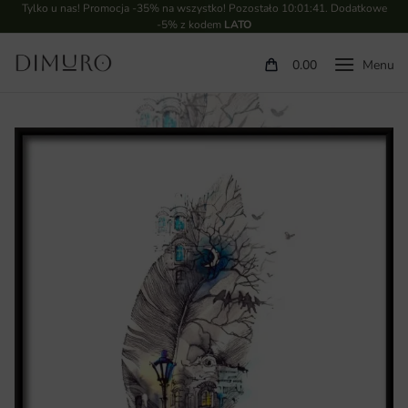
Tylko u nas! Promocja -35% na wszystko! Pozostało
10:01:40
. Dodatkowe
-5% z kodem
LATO
0.00