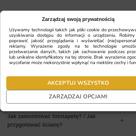
Mam ścianę o nietypowym kształcie,
Zarządzaj swoją prywatnością
czy da się na niej położyć
Używamy technologii takich jak pliki cookie do przechowywa
fototapetę?
uzyskiwania dostępu do informacji o urządzeniu. Robimy
poprawić jakość przeglądania i wyświetlać (nie)spersona
reklamy. Wyrażenie zgody na te technologie umożl
przetwarzanie danych, takich jak zachowanie podczas prze
lub unikalne identyfikatory na tej stronie. Brak wyrażenia zgod
Ile będę czekać na realizację
wycofanie może niekorzystnie wpłynąć na niektóre cechy i fun
zamówienia?
AKCEPTUJ WSZYSTKO
Czy mogę zwrócić fototapetę?
ZARZĄDZAJ OPCJAMI
Jak zamontować fototapetę? / Jak
przygotować ścianę?