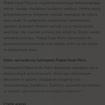
Plakat Duże Pióro to wyjątkowa ilustracja, która przyciąga
wzrok i dodaje charakteru każdemu wnętrzu. Motyw pióra,
przedstawiony w elegancki sposób, nawiązuje do natury
oraz sztuki. To połączenie subtelności i wyrazistości
sprawia, że plakat idealnie wpisuje się w nowoczesne
aranżacje, ale również w klasyczne wnętrza. Dzięki swojej
unikalnej estetyce, Plakat Duże Pióro wprowadza do
pomieszczenia harmonię oraz spokój, które są tak ważne
w codziennym życiu.
Gdzie sprawdzi się fototapeta Plakat Duże Pióro
Fototapeta Plakat Duże Pióro doskonale odnajdzie się w
różnorodnych przestrzeniach. Może być efektownym
akcentem w salonie, dodającym elegancji oraz
nowoczesnego charakteru. Świetnie sprawdzi się również
w sypialni, jako element sprzyjający relaksowi i
wyciszeniu. Nie można zapomnieć o biurze, gdzie plakat
stworzy inspirującą atmosferę sprzyjającą twórczej pracy.
Czytaj więcej