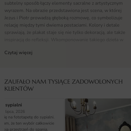
subtelny sposób łączy elementy sacralne z artystycznym
wyrazem. Na obrazie przedstawiona jest scena, w której
Jezus i Piotr prowadzą głęboką rozmowę, co symbolizuje
relację między tymi dwiema postaciami. Kolory i detale
sprawiają, że plakat staje się nie tylko dekoracją, ale także
inspiracją do refleksji. Wkomponowanie takiego dzieła w
przestrzeń sprawi, że każdy kąt nabierze wyjątkowego
Czytaj więcej
charakteru, a jego obecność wzbudzi zainteresowanie i
zachęci do zadawania pytań.
Gdzie sprawdzi się fototapeta Plakat Jezus i Piotr
ZAUFAŁO NAM TYSIĄCE ZADOWOLONYCH
Plakat Jezus i Piotr doskonale sprawdzi się w różnych
KLIENTÓW
przestrzeniach. Idealnie wpasuje się w domowe wnętrza,
takie jak salon czy gabinet, gdzie stanie się centralnym
o sypialni
punktem dekoracyjnym. Może również znaleźć swoje
25 lipca, 2026
miejsce w przestrzeniach publicznych, takich jak kościoły,
ię na fototapetę do sypialni.
miejsca spotkań czy galerie sztuki. Dzięki swojej
ałam, że ten wybór całkowicie
uniwersalnej tematyce, plakat harmonizuje z różnymi
moją przestrzeń do spania.