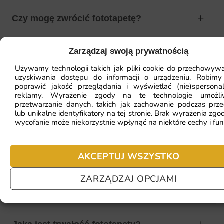
Czy mogę zwrócić fototapetę?
Zarządzaj swoją prywatnością
Jak zamontować fototapetę? / Jak
Używamy technologii takich jak pliki cookie do przechowywa
przygotować ścianę?
uzyskiwania dostępu do informacji o urządzeniu. Robimy
poprawić jakość przeglądania i wyświetlać (nie)spersona
reklamy. Wyrażenie zgody na te technologie umożl
przetwarzanie danych, takich jak zachowanie podczas prze
lub unikalne identyfikatory na tej stronie. Brak wyrażenia zgod
Fototapeta ma inny kolor na telefonie
wycofanie może niekorzystnie wpłynąć na niektóre cechy i fun
a inny na komputerze. Jak sprawdzić
kolor?
AKCEPTUJ WSZYSTKO
ZARZĄDZAJ OPCJAMI
Jaki materiał wybrać?