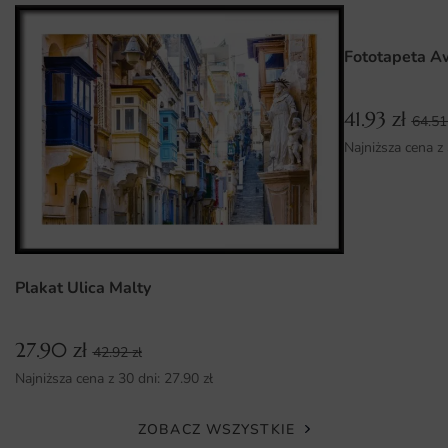
pozwala na idealne dopasowanie do indywidualnych
potrzeb i wymagań przestrzeni. Dzięki temu można go z
Fototapeta A
łatwością umieścić zarówno w małych, jak i dużych
pomieszczeniach. Montaż plakatu jest niezwykle prosty i
41.93
zł
nie wymaga specjalistycznych umiejętności. Można go
64.5
przyczepić do ściany za pomocą standardowych narzędzi
Najniższa cena z
lub taśmy montażowej, co czyni go idealnym
rozwiązaniem dla osób ceniących sobie wygodę i szybkość
w aranżacji wnętrz.
Dlaczego warto wybrać tę fototapetę
Plakat Ulica Malty
Wyjątkowy design, który przyciąga wzrok i inspiruje do
refleksji.
27.90
zł
42.92
zł
Wysoka jakość wykonania oraz dbałość o detale, co
Najniższa cena z 30 dni:
27.90
zł
gwarantuje trwałość produktu.
Uniwersalne zastosowanie w różnych przestrzeniach,
ZOBACZ WSZYSTKIE
zarówno prywatnych, jak i publicznych.