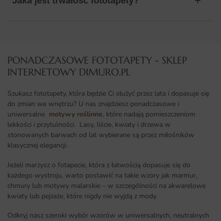
Jaka jest trwałość fototapety?
PONADCZASOWE FOTOTAPETY - SKLEP
INTERNETOWY DIMURO.PL​
Szukasz fototapety, która będzie Ci służyć przez lata i dopasuje się
do zmian we wnętrzu? U nas znajdziesz ponadczasowe i
uniwersalne
motywy roślinne
, które nadają pomieszczeniom
lekkości i przytulności. Lasy, liście, kwiaty i drzewa w
stonowanych barwach od lat wybierane są przez miłośników
klasycznej elegancji.
Jeżeli marzysz o fotapecie, która z łatwością dopasuje się do
każdego wystroju, warto postawić na takie wzory jak marmur,
chmury lub motywy malarskie – w szczególności na akwarelowe
kwiaty lub pejzaże, które nigdy nie wyjdą z mody.
Odkryj nasz szeroki wybór wzorów w uniwersalnych, neutralnych