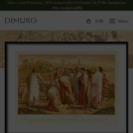
Tylko u nas! Promocja -35% na wszystko! Pozostało
15:27:04
. Dodatkowe
-5% z kodem
LATO
0.00