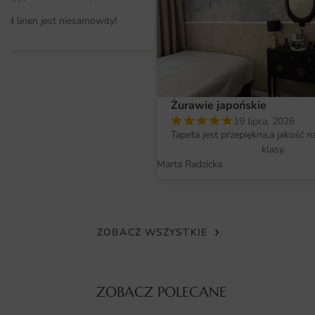
stylami aranżacji wnętrz, od klasycznego po nowoczesny.
iał linen jest niesamowity!
Dodatkowo, jeśli poszukujesz innych inspiracji do
dekoracji, warto zwrócić uwagę na
fototapety
, które w
ciekawy sposób uzupełnią przestrzeń.
Materiał i jakość druku
Żurawie japońskie
Plakat Jezus i Piotr wykonany jest z wysokiej jakości
19 lipca, 2026
Tapeta jest przepiękna,a jakość n
materiałów, które zapewniają trwałość i estetyczny
klasy.
wygląd. Druk odbywa się przy użyciu nowoczesnych
Marta Radzicka
technologii, co gwarantuje wyrazistość kolorów oraz
szczegółowość detali. Dzięki zastosowaniu odpowiednich
farb, plakat jest odporny na blaknięcie, co sprawia, że jego
wygląd nie traci na intensywności nawet po dłuższym
ZOBACZ WSZYSTKIE
czasie eksploatacji. Wybierając ten plakat, inwestujesz w
dzieło, które zachowa swoje walory przez wiele lat.
Wymiary na miarę i łatwy montaż
ZOBACZ POLECANE
Plakat Jezus i Piotr dostępny jest w różnych wymiarach, co