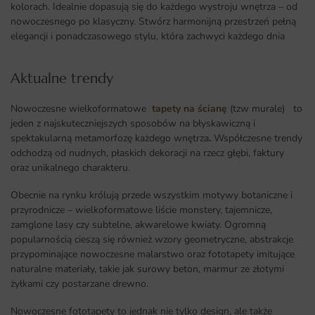
kolorach. Idealnie dopasują się do każdego wystroju wnętrza – od
nowoczesnego po klasyczny. Stwórz harmonijną przestrzeń pełną
elegancji i ponadczasowego stylu, która zachwyci każdego dnia
Aktualne trendy​
Nowoczesne wielkoformatowe
tapety na ścianę
(tzw murale) to
jeden z najskuteczniejszych sposobów na błyskawiczną i
spektakularną metamorfozę każdego wnętrza
.
Współczesne trendy
odchodzą od nudnych, płaskich dekoracji na rzecz głębi, faktury
oraz unikalnego charakteru.
Obecnie na rynku królują przede wszystkim motywy botaniczne i
przyrodnicze – wielkoformatowe liście monstery, tajemnicze,
zamglone lasy czy subtelne, akwarelowe kwiaty. Ogromną
popularnością cieszą się również wzory geometryczne, abstrakcje
przypominające nowoczesne malarstwo oraz fototapety imitujące
naturalne materiały, takie jak surowy beton, marmur ze złotymi
żyłkami czy postarzane drewno.
Nowoczesne fototapety to jednak nie tylko design, ale także