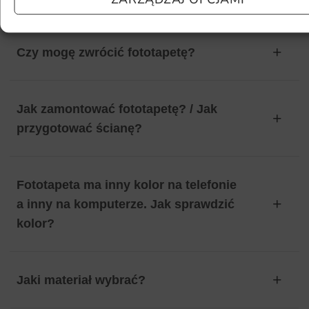
Czy mogę zwrócić fototapetę?
Jak zamontować fototapetę? / Jak
przygotować ścianę?
Fototapeta ma inny kolor na telefonie
a inny na komputerze. Jak sprawdzić
kolor?
Jaki materiał wybrać?