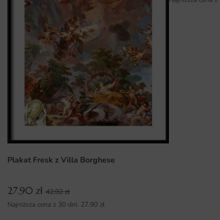
Dlaczego warto wybrać tę fototapetę
Nowoczesny design, który wpasuje się w różnorodne style
wnętrz.
Wysoka jakość druku i ekologiczne materiały gwarantujące
trwałość.
Możliwość wyboru różnych wymiarów, które dopasują się
do każdej przestrzeni.
Łatwy montaż, który można wykonać samodzielnie bez
potrzeby wynajmowania specjalistów.
Plakat Fresk z Villa Borghese
27.90
zł
42.92
zł
Najniższa cena z 30 dni:
27.90
zł