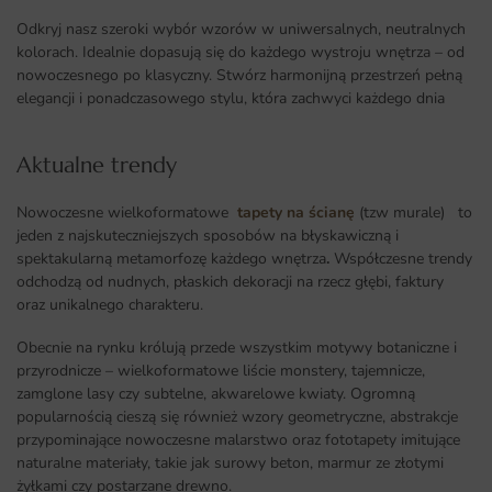
Odkryj nasz szeroki wybór wzorów w uniwersalnych, neutralnych
kolorach. Idealnie dopasują się do każdego wystroju wnętrza – od
nowoczesnego po klasyczny. Stwórz harmonijną przestrzeń pełną
elegancji i ponadczasowego stylu, która zachwyci każdego dnia
Aktualne trendy​
Nowoczesne wielkoformatowe
tapety na ścianę
(tzw murale) to
jeden z najskuteczniejszych sposobów na błyskawiczną i
spektakularną metamorfozę każdego wnętrza
.
Współczesne trendy
odchodzą od nudnych, płaskich dekoracji na rzecz głębi, faktury
oraz unikalnego charakteru.
Obecnie na rynku królują przede wszystkim motywy botaniczne i
przyrodnicze – wielkoformatowe liście monstery, tajemnicze,
zamglone lasy czy subtelne, akwarelowe kwiaty. Ogromną
popularnością cieszą się również wzory geometryczne, abstrakcje
przypominające nowoczesne malarstwo oraz fototapety imitujące
naturalne materiały, takie jak surowy beton, marmur ze złotymi
żyłkami czy postarzane drewno.