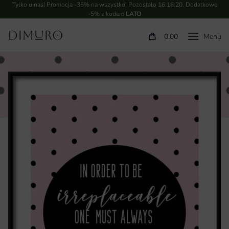
Tylko u nas! Promocja -35% na wszystko! Pozostało
16:16:19
. Dodatkowe
-5% z kodem
LATO
0.00