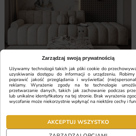
Zarządzaj swoją prywatnością
Używamy technologii takich jak pliki cookie do przechowywa
uzyskiwania dostępu do informacji o urządzeniu. Robimy
poprawić jakość przeglądania i wyświetlać (nie)spersona
Mam ścianę o nietypowym kształcie,
reklamy. Wyrażenie zgody na te technologie umożl
przetwarzanie danych, takich jak zachowanie podczas prze
czy da się na niej położyć
lub unikalne identyfikatory na tej stronie. Brak wyrażenia zgod
fototapetę?
wycofanie może niekorzystnie wpłynąć na niektóre cechy i fun
AKCEPTUJ WSZYSTKO
Ile będę czekać na realizację
zamówienia?
ZARZĄDZAJ OPCJAMI