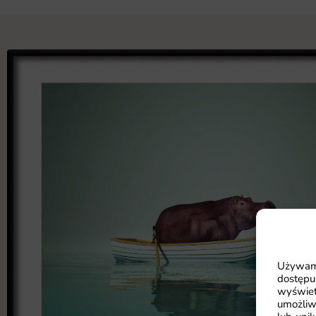
Używamy
dostępu
wyświet
umożliw