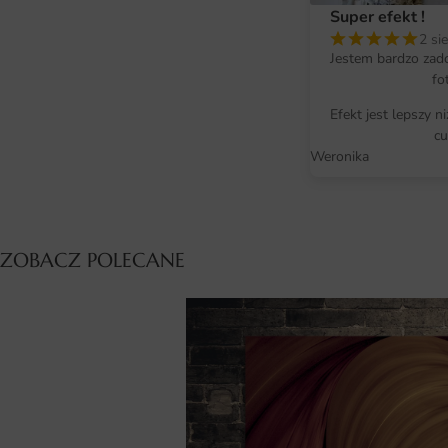
Super efekt !
2 si
Jestem bardzo zad
fo
Efekt jest lepszy n
cu
Weronika
ZOBACZ POLECANE