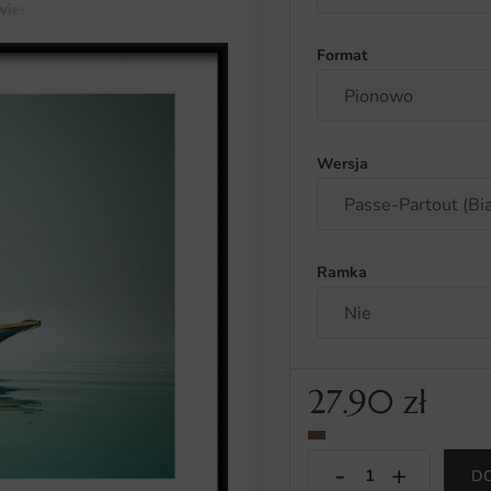
wierzęta
Plakat Łódź Hipopotama
Format
Wersja
Ramka
27.90
zł
D