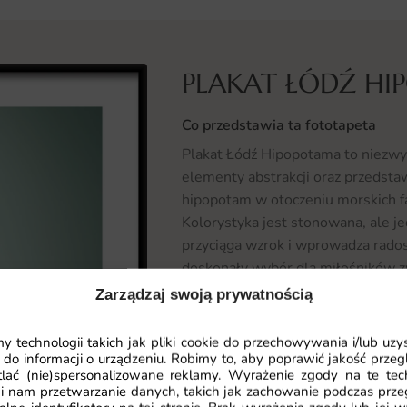
PLAKAT ŁÓDŹ H
Co przedstawia ta fototapeta
Plakat Łódź Hipopotama to niezwykl
elementy abstrakcji oraz przedstaw
hipopotam w otoczeniu morskich f
Kolorystyka jest stonowana, ale je
przyciąga wzrok i wprowadza rado
doskonały wybór dla miłośników z
wnętrzu nieco egzotyki.
Zarządzaj swoją prywatnością
Gdzie sprawdzi się fototapeta Pl
 technologii takich jak pliki cookie do przechowywania i/lub uzy
 do informacji o urządzeniu. Robimy to, aby poprawić jakość przegl
Plakat Łódź Hipopotama idealnie s
lać (nie)spersonalizowane reklamy. Wyrażenie zgody na te tec
przytulną i fantazyjną przestrzeń 
i nam przetwarzanie danych, takich jak zachowanie podczas prze