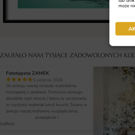
lub unik
może nie
A
ZAUFAŁO NAM TYSIĄCE ZADOWOLONYCH KL
Fototapeta ZAMEK
6 sierpnia, 2026
Do pokoju naszej córeczki wybraliśmy
fototapetę z zamkiem. Pomocna obsługa
doradziła nam mocny i łatwy w utrzymaniu
w czystości materiał (vinyl brush). Ściana w
pokoju naszej królewny wygląda teraz
przepięknie !
IzaBella