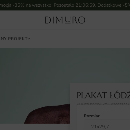
omocja -35% na wszystko! Pozostało
21:06:58
. Dodatkowe -5
NY PROJEKT
PLAKAT ŁÓD
NUMER PRODUKTU: 930837224
Rozmiar