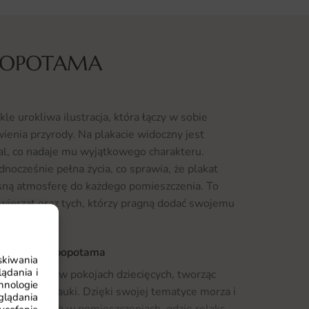
IPOPOTAMA
e urokliwa ilustracja, która łączy w sobie
ienia przyrody. Na plakacie widoczny jest
al, co nadaje mu wyjątkowego charakteru.
dnocześnie pełna życia, co sprawia, że plakat
sną atmosferę do każdego pomieszczenia. To
wierząt oraz tych, którzy pragną dodać swojemu
akat Łódź Hipopotama
skiwania
ądania i
prawdzi się w pokojach dziecięcych, tworząc
hnologie
do zabawy i nauki. Dzięki swojej tematyce morza i
glądania