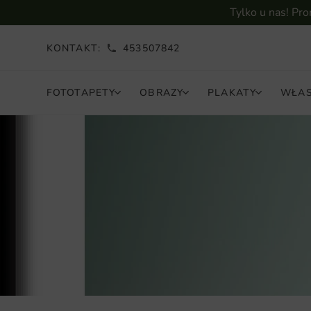
Tylko u nas! Pr
KONTAKT:
453507842
FOTOTAPETY
OBRAZY
PLAKATY
WŁAS