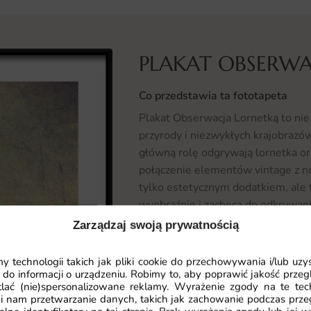
PLAKAT OBSERWA
Co przedstawia ta fototapeta
Plakat Obserwacja Lornetką to niez
przyrody i niezwykłych krajobrazó
główną rolę odgrywają lornetka ora
połączenie elementów vintage z n
tylko estetycznym dodatkiem, ale t
wyobraźnię i zachęca do odkrywani
tematykę natury, botaniki i krajo
Zarządzaj swoją prywatnością
miłośników przyrody.
 technologii takich jak pliki cookie do przechowywania i/lub uzy
Gdzie sprawdzi się fototapeta Pl
 do informacji o urządzeniu. Robimy to, aby poprawić jakość przegl
lać (nie)spersonalizowane reklamy. Wyrażenie zgody na te tec
Plakat Obserwacja Lornetką doskon
i nam przetwarzanie danych, takich jak zachowanie podczas prze