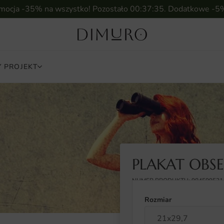
omocja -35% na wszystko! Pozostało
00:37:34
. Dodatkowe -5
 PROJEKT
PLAKAT OBS
NUMER PRODUKTU: 984599531
Rozmiar