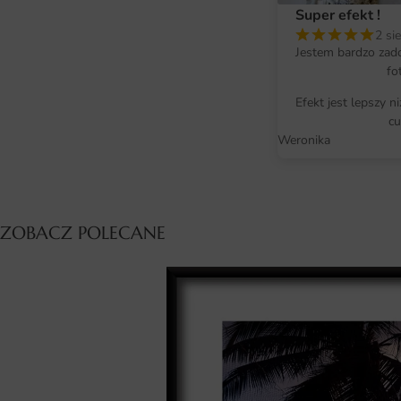
Super efekt !
2 si
Jestem bardzo zad
fo
Efekt jest lepszy n
cu
Weronika
ZOBACZ POLECANE