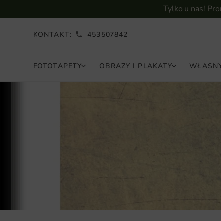
Tylko u nas! Pr
KONTAKT:
453507842
FOTOTAPETY
OBRAZY I PLAKATY
WŁASNY