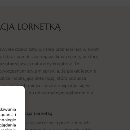
CJA LORNETKĄ
wykłe dzieło sztuki, które przenosi nas w świat
w. Obraz przedstawia zjawiskową scenę, w której
z otaczający ją naturalny krajobraz. To
owoczesnym stylem sprawia, że plakat jest nie
akże inspirującą dekoracją, która pobudza
a nieznanych miejsc. Idealnie wpisuje się w
brazów, co czyni go uniwersalnym wyborem dla
skiwania
akat Obserwacja Lornetką
ądania i
hnologie
ale sprawdzi się w różnych przestrzeniach,
glądania