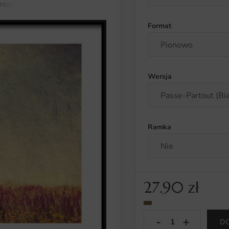
intage
Plakat Obserwacja Lornetką
Format
Wersja
Ramka
27.90
zł
D