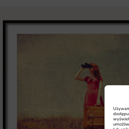
Używamy
dostępu
wyświet
umożliw