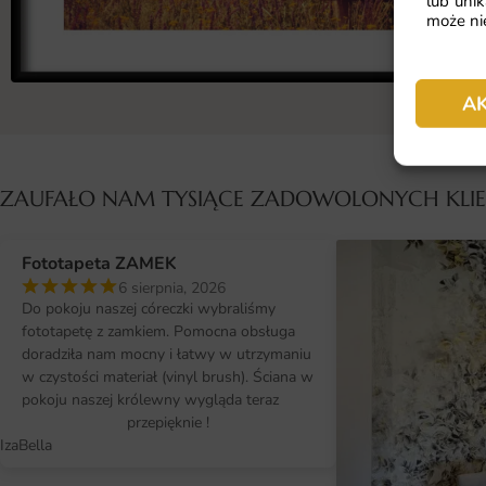
lub unik
może nie
A
ZAUFAŁO NAM TYSIĄCE ZADOWOLONYCH KL
Fototapeta ZAMEK
6 sierpnia, 2026
Do pokoju naszej córeczki wybraliśmy
fototapetę z zamkiem. Pomocna obsługa
doradziła nam mocny i łatwy w utrzymaniu
w czystości materiał (vinyl brush). Ściana w
pokoju naszej królewny wygląda teraz
przepięknie !
IzaBella