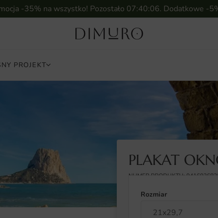
omocja -35% na wszystko! Pozostało
07:40:05
. Dodatkowe -5
NY PROJEKT
PLAKAT OK
NUMER PRODUKTU: 941603682
Rozmiar