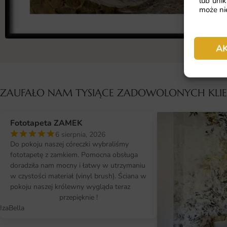
lub unik
może nie
A
ZAUFAŁO NAM TYSIĄCE ZADOWOLONYCH KL
Fototapeta ZAMEK
6 sierpnia, 2026
Do pokoju naszej córeczki wybraliśmy
fototapetę z zamkiem. Pomocna obsługa
doradziła nam mocny i łatwy w utrzymaniu
w czystości materiał (vinyl brush). Ściana w
pokoju naszej królewny wygląda teraz
przepięknie !
IzaBella