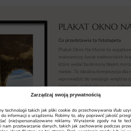
PLAKAT OKNO N
Co przedstawia ta fototapeta
Plakat Okno Na Morze to wyjątkowe
malowniczy świat nadmorskich kra
które widać bezkresny błękit morza
niebie. To idealna kompozycja dla
wprowadzić do swojego wnętrza spo
elementy architektury oraz piękn
między wnętrzem a otaczającą nas p
Zarządzaj swoją prywatnością
poczuć się, jakbyśmy rzeczywiście
 technologii takich jak pliki cookie do przechowywania i/lub uzy
Gdzie sprawdzi się fototapeta Pl
 do informacji o urządzeniu. Robimy to, aby poprawić jakość przegl
lać (nie)spersonalizowane reklamy. Wyrażenie zgody na te tec
Plakat Okno Na Morze to wszechst
i nam przetwarzanie danych, takich jak zachowanie podczas prze