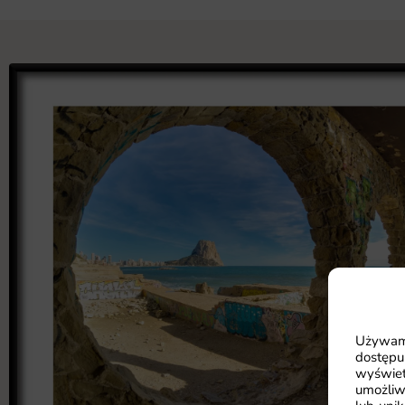
Używamy
dostępu
wyświet
umożliw