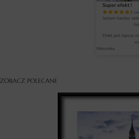
Super efekt !
2 si
Jestem bardzo zad
fo
Efekt jest lepszy n
cu
Weronika
ZOBACZ POLECANE