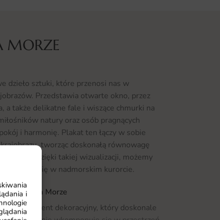
A MORZE
 dzieło sztuki, które przenosi nas w
jobrazów. Przedstawia otwarte okno, przez
, a także delikatne fale i wiszące chmurki na
 miłośników natury oraz osób pragnących
kój i harmonię. Plakat ten łączy w sobie
o krajobrazu, tworząc doskonałą równowagę
rzyrodą. Dzięki takiej wizualizacji, możemy
 znajdowali się w nadmorskim kurorcie.
skiwania
akat Okno Na Morze
ądania i
hnologie
ronny element dekoracyjny, który doskonale
glądania