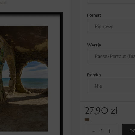
rchitektura
Plakat Okno Na Morze
Format
Wersja
Ramka
27.90
zł
D