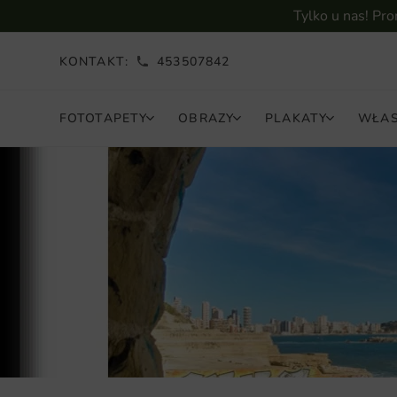
Tylko u nas! Pr
KONTAKT:
453507842
FOTOTAPETY
OBRAZY
PLAKATY
WŁAS