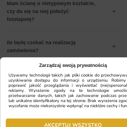
Mam ścianę o nietypowym kształcie,
czy da się na niej położyć
fototapetę?
Ile będę czekać na realizację
zamówienia?
Zarządzaj swoją prywatnością
Czy mogę zwrócić fototapetę?
Używamy technologii takich jak pliki cookie do przechowywa
uzyskiwania dostępu do informacji o urządzeniu. Robimy
poprawić jakość przeglądania i wyświetlać (nie)spersona
reklamy. Wyrażenie zgody na te technologie umożl
przetwarzanie danych, takich jak zachowanie podczas prze
Jak zamontować fototapetę? / Jak
lub unikalne identyfikatory na tej stronie. Brak wyrażenia zgod
przygotować ścianę?
wycofanie może niekorzystnie wpłynąć na niektóre cechy i fun
AKCEPTUJ WSZYSTKO