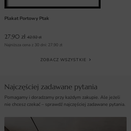
Uniwersalne zastosowanie w różnych przestrzeniach, od
domów po lokale użytkowe.
Plakat Portowy Ptak
Łatwy montaż, który nie wymaga specjalistycznych
umiejętności.
27.90
zł
42.92
zł
Najniższa cena z 30 dni:
27.90
zł
ZOBACZ WSZYSTKIE
Najczęściej zadawane pytania
Pomagamy i doradzamy przy każdym zakupie. Ale jeżeli
nie chcesz czekać – sprawdź najczęściej zadawane pytania.