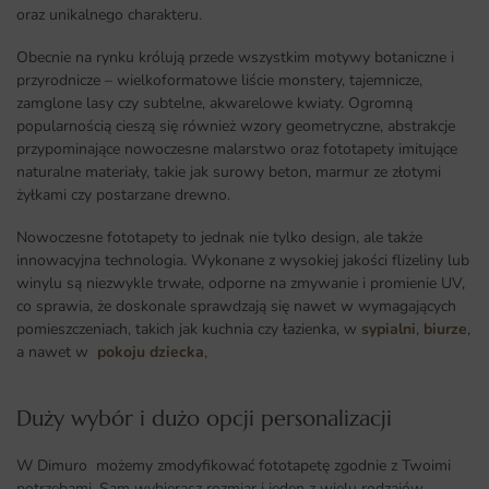
oraz unikalnego charakteru.
Obecnie na rynku królują przede wszystkim motywy botaniczne i
przyrodnicze – wielkoformatowe liście monstery, tajemnicze,
zamglone lasy czy subtelne, akwarelowe kwiaty. Ogromną
popularnością cieszą się również wzory geometryczne, abstrakcje
przypominające nowoczesne malarstwo oraz fototapety imitujące
naturalne materiały, takie jak surowy beton, marmur ze złotymi
żyłkami czy postarzane drewno.
Nowoczesne fototapety to jednak nie tylko design, ale także
innowacyjna technologia. Wykonane z wysokiej jakości flizeliny lub
winylu są niezwykle trwałe, odporne na zmywanie i promienie UV,
co sprawia, że doskonale sprawdzają się nawet w wymagających
pomieszczeniach, takich jak kuchnia czy łazienka, w
sypialni
,
biurze
,
a nawet w
pokoju dziecka
,
Duży wybór i dużo opcji personalizacji ​
W Dimuro możemy zmodyfikować fototapetę zgodnie z Twoimi
potrzebami. Sam wybierasz rozmiar i jeden z wielu rodzajów