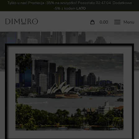
Tylko u nas! Promocja -35% na wszystko! Pozostało
02:47:03
. Dodatkowe
-5% z kodem
LATO
0.00