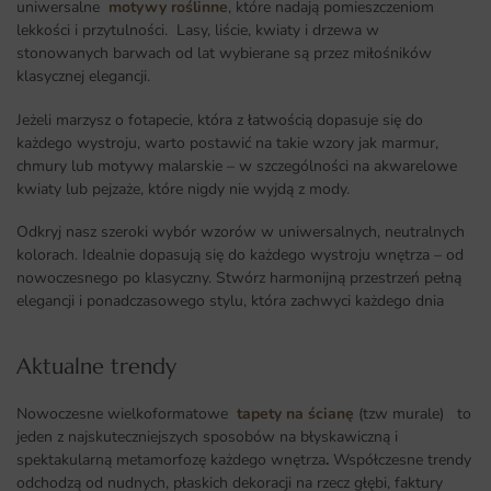
uniwersalne
motywy roślinne
, które nadają pomieszczeniom
lekkości i przytulności. Lasy, liście, kwiaty i drzewa w
stonowanych barwach od lat wybierane są przez miłośników
klasycznej elegancji.
Jeżeli marzysz o fotapecie, która z łatwością dopasuje się do
każdego wystroju, warto postawić na takie wzory jak marmur,
chmury lub motywy malarskie – w szczególności na akwarelowe
kwiaty lub pejzaże, które nigdy nie wyjdą z mody.
Odkryj nasz szeroki wybór wzorów w uniwersalnych, neutralnych
kolorach. Idealnie dopasują się do każdego wystroju wnętrza – od
nowoczesnego po klasyczny. Stwórz harmonijną przestrzeń pełną
elegancji i ponadczasowego stylu, która zachwyci każdego dnia
Aktualne trendy​
Nowoczesne wielkoformatowe
tapety na ścianę
(tzw murale) to
jeden z najskuteczniejszych sposobów na błyskawiczną i
spektakularną metamorfozę każdego wnętrza
.
Współczesne trendy
odchodzą od nudnych, płaskich dekoracji na rzecz głębi, faktury