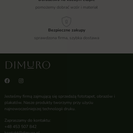
pomożemy dobrać wzór i materiał
Bezpieczne zakupy
sprawdzona firma, szybka dostawa
Jesteśmy firmą zajmującą się sprzedażą fototapet, obrazów i
plakatów. Nasze produkty tworzymy przy użyciu
najnowocześniejszej technologii druku.
Zapraszamy do kontaktu:
+48 453 507 842
kontakt@dimuro.pl