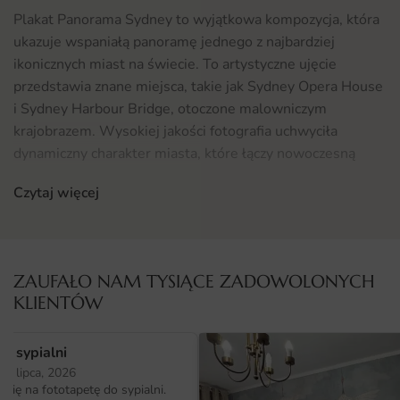
Plakat Panorama Sydney to wyjątkowa kompozycja, która
ukazuje wspaniałą panoramę jednego z najbardziej
ikonicznych miast na świecie. To artystyczne ujęcie
przedstawia znane miejsca, takie jak Sydney Opera House
i Sydney Harbour Bridge, otoczone malowniczym
krajobrazem. Wysokiej jakości fotografia uchwyciła
dynamiczny charakter miasta, które łączy nowoczesną
architekturę z naturalnym pięknem otaczającego go
Czytaj więcej
wybrzeża. Kolory są żywe, a detale wyraźne, co sprawia,
że plakat przyciąga wzrok i dodaje energii każdemu
wnętrzu.
ZAUFAŁO NAM TYSIĄCE ZADOWOLONYCH
Gdzie sprawdzi się fototapeta Plakat Panorama Sydney
KLIENTÓW
Fototapeta Plakat Panorama Sydney doskonale sprawdzi
się w wielu różnych przestrzeniach. Może być świetnym
o sypialni
dodatkiem do salonu, gdzie stanie się centralnym
25 lipca, 2026
punktem aranżacji. W biurze wprowadzi atmosferę
ię na fototapetę do sypialni.