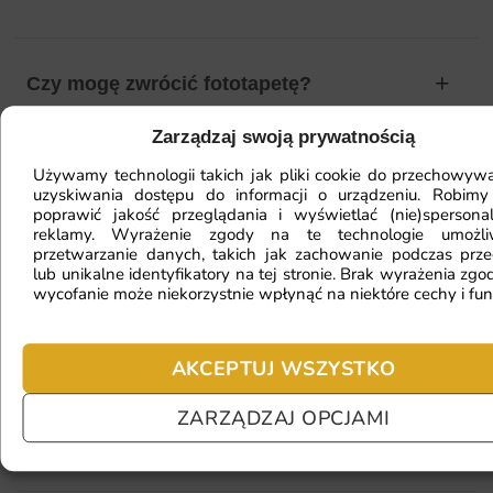
Czy mogę zwrócić fototapetę?
Zarządzaj swoją prywatnością
Jak zamontować fototapetę? / Jak
Używamy technologii takich jak pliki cookie do przechowywa
uzyskiwania dostępu do informacji o urządzeniu. Robimy
przygotować ścianę?
poprawić jakość przeglądania i wyświetlać (nie)spersona
reklamy. Wyrażenie zgody na te technologie umożl
przetwarzanie danych, takich jak zachowanie podczas prze
lub unikalne identyfikatory na tej stronie. Brak wyrażenia zgod
wycofanie może niekorzystnie wpłynąć na niektóre cechy i fun
Fototapeta ma inny kolor na telefonie
a inny na komputerze. Jak sprawdzić
kolor?
AKCEPTUJ WSZYSTKO
ZARZĄDZAJ OPCJAMI
Jaki materiał wybrać?