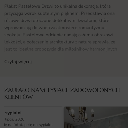
Plakat Pastelowe Drzwi to unikalna dekoracja, która
przyciąga wzrok subtelnym pięknem. Przedstawia ona
różowe drzwi otoczone delikatnymi kwiatami, które
wprowadzają do wnętrza atmosferę romantyzmu i
spokoju. Pastelowe odcienie nadają całemu obrazowi
lekkości, a połączenie architektury z naturą sprawia, że
jest to idealna propozycja dla miłośników harmonijnych
aranżacji. Ta fototapeta doskonale oddaje klimat
Czytaj więcej
przytulnych wnętrz, wprowadzając do sypialni wyjątkowy
nastrój.
Gdzie sprawdzi się fototapeta Plakat Pastelowe Drzwi
ZAUFAŁO NAM TYSIĄCE ZADOWOLONYCH
Fototapeta Plakat Pastelowe Drzwi to idealny wybór do
KLIENTÓW
sypialni, gdzie wprowadzi romantyczny nastrój i uczucie
harmonii. Można ją także zastosować w innych
o sypialni
pomieszczeniach, takich jak salon czy biuro, gdzie stanie
25 lipca, 2026
się przyjemnym akcentem dekoracyjnym. Doskonale
ię na fototapetę do sypialni.