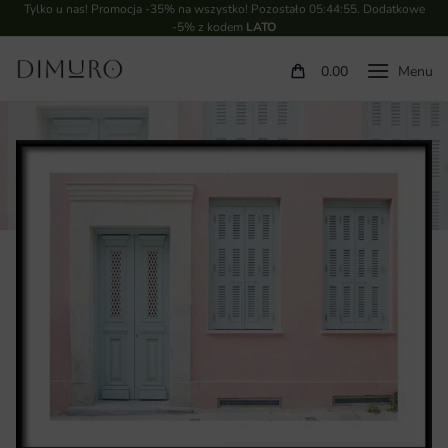
Tylko u nas! Promocja -35% na wszystko! Pozostało
05:44:54
. Dodatkowe
-5% z kodem
LATO
0.00