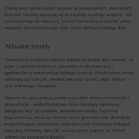
Odkryj nasz szeroki wybór wzorów w uniwersalnych, neutralnych
kolorach. Idealnie dopasują się do każdego wystroju wnętrza – od
nowoczesnego po klasyczny. Stwórz harmonijną przestrzeń pełną
elegancji i ponadczasowego stylu, która zachwyci każdego dnia
Aktualne trendy​
Nowoczesne wielkoformatowe
tapety na ścianę
(tzw murale) to
jeden z najskuteczniejszych sposobów na błyskawiczną i
spektakularną metamorfozę każdego wnętrza
.
Współczesne trendy
odchodzą od nudnych, płaskich dekoracji na rzecz głębi, faktury
oraz unikalnego charakteru.
Obecnie na rynku królują przede wszystkim motywy botaniczne i
przyrodnicze – wielkoformatowe liście monstery, tajemnicze,
zamglone lasy czy subtelne, akwarelowe kwiaty. Ogromną
popularnością cieszą się również wzory geometryczne, abstrakcje
przypominające nowoczesne malarstwo oraz fototapety imitujące
naturalne materiały, takie jak surowy beton, marmur ze złotymi
żyłkami czy postarzane drewno.