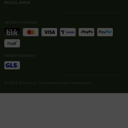
REGULAMIN
METODY PŁATNOŚCI
METODY DOSTAWY
© 2026 Dimuro.pl | Wszelkie prawa zastrzeżone