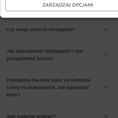
Ile będę czekać na realizację
ZARZĄDZAJ OPCJAMI
zamówienia?
Czy mogę zwrócić fototapetę?
Jak zamontować fototapetę? / Jak
przygotować ścianę?
Fototapeta ma inny kolor na telefonie
a inny na komputerze. Jak sprawdzić
kolor?
Jaki materiał wybrać?