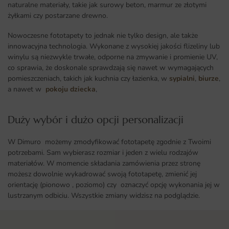
naturalne materiały, takie jak surowy beton, marmur ze złotymi
żyłkami czy postarzane drewno.
Nowoczesne fototapety to jednak nie tylko design, ale także
innowacyjna technologia. Wykonane z wysokiej jakości flizeliny lub
winylu są niezwykle trwałe, odporne na zmywanie i promienie UV,
co sprawia, że doskonale sprawdzają się nawet w wymagających
pomieszczeniach, takich jak kuchnia czy łazienka, w
sypialni
,
biurze
,
a nawet w
pokoju dziecka
,
Duży wybór i dużo opcji personalizacji ​
W Dimuro możemy zmodyfikować fototapetę zgodnie z Twoimi
potrzebami. Sam wybierasz rozmiar i jeden z wielu rodzajów
materiałów. W momencie składania zamówienia przez stronę
możesz dowolnie wykadrować swoją fototapetę, zmienić jej
orientację (pionowo , poziomo) czy oznaczyć opcję wykonania jej w
lustrzanym odbiciu. Wszystkie zmiany widzisz na podglądzie.