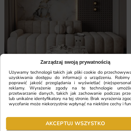
Zarządzaj swoją prywatnością
Używamy technologii takich jak pliki cookie do przechowywa
uzyskiwania dostępu do informacji o urządzeniu. Robimy
poprawić jakość przeglądania i wyświetlać (nie)spersona
reklamy. Wyrażenie zgody na te technologie umożl
Mam ścianę o nietypowym kształcie,
przetwarzanie danych, takich jak zachowanie podczas prze
lub unikalne identyfikatory na tej stronie. Brak wyrażenia zgod
czy da się na niej położyć
wycofanie może niekorzystnie wpłynąć na niektóre cechy i fun
fototapetę?
AKCEPTUJ WSZYSTKO