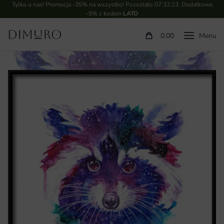
Tylko u nas! Promocja -35% na wszystko! Pozostało
07:32:23
. Dodatkowe
-5% z kodem
LATO
0.00