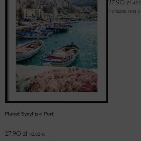
27.90
zł
42.
zapewniająca długowieczność.
Najniższa cena z
Wszechstronność zastosowania w różnych wnętrzach.
Łatwy montaż, dzięki któremu szybko odmienisz swoje
przestrzenie.
Plakat Sycylijski Port
27.90
zł
42.92
zł