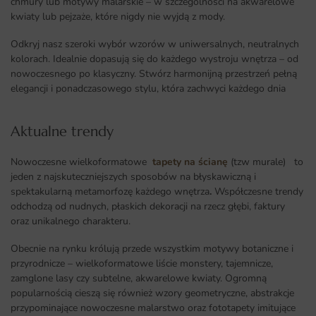
chmury lub motywy malarskie – w szczególności na akwarelowe
kwiaty lub pejzaże, które nigdy nie wyjdą z mody.
Odkryj nasz szeroki wybór wzorów w uniwersalnych, neutralnych
kolorach. Idealnie dopasują się do każdego wystroju wnętrza – od
nowoczesnego po klasyczny. Stwórz harmonijną przestrzeń pełną
elegancji i ponadczasowego stylu, która zachwyci każdego dnia
Aktualne trendy​
Nowoczesne wielkoformatowe
tapety na ścianę
(tzw murale) to
jeden z najskuteczniejszych sposobów na błyskawiczną i
spektakularną metamorfozę każdego wnętrza
.
Współczesne trendy
odchodzą od nudnych, płaskich dekoracji na rzecz głębi, faktury
oraz unikalnego charakteru.
Obecnie na rynku królują przede wszystkim motywy botaniczne i
przyrodnicze – wielkoformatowe liście monstery, tajemnicze,
zamglone lasy czy subtelne, akwarelowe kwiaty. Ogromną
popularnością cieszą się również wzory geometryczne, abstrakcje
przypominające nowoczesne malarstwo oraz fototapety imitujące