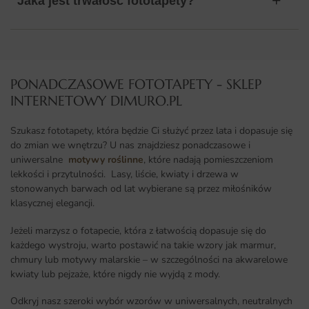
Jaka jest trwałość fototapety?
PONADCZASOWE FOTOTAPETY - SKLEP
INTERNETOWY DIMURO.PL​
Szukasz fototapety, która będzie Ci służyć przez lata i dopasuje się
do zmian we wnętrzu? U nas znajdziesz ponadczasowe i
uniwersalne
motywy roślinne
, które nadają pomieszczeniom
lekkości i przytulności. Lasy, liście, kwiaty i drzewa w
stonowanych barwach od lat wybierane są przez miłośników
klasycznej elegancji.
Jeżeli marzysz o fotapecie, która z łatwością dopasuje się do
każdego wystroju, warto postawić na takie wzory jak marmur,
chmury lub motywy malarskie – w szczególności na akwarelowe
kwiaty lub pejzaże, które nigdy nie wyjdą z mody.
Odkryj nasz szeroki wybór wzorów w uniwersalnych, neutralnych