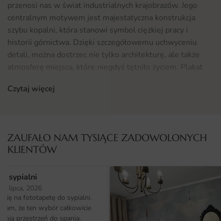
przenosi nas w świat industrialnych krajobrazów. Jego
centralnym motywem jest majestatyczna konstrukcja
szybu kopalni, która stanowi symbol ciężkiej pracy i
historii górnictwa. Dzięki szczegółowemu uchwyceniu
detali, można dostrzec nie tylko architekturę, ale także
atmosferę miejsca, które niegdyś tętniło życiem. Plakat
ten idealnie wpisuje się w nowoczesne wnętrza, dodając
Czytaj więcej
im charakterystycznego, surowego stylu.
Gdzie sprawdzi się fototapeta Plakat Szyb Kopalni
Plakat Szyb Kopalni to doskonały wybór do wielu
ZAUFAŁO NAM TYSIĄCE ZADOWOLONYCH
przestrzeni. Idealnie sprawdzi się w biurach, gdzie doda
KLIENTÓW
nowoczesnego, dynamicznego charakteru. Może być
również interesującym akcentem w loftach oraz w
o sypialni
mieszkaniach urządzonych w stylu industrialnym. Jego
25 lipca, 2026
unikalny design przyciąga wzrok, dlatego świetnie nadaje
ię na fototapetę do sypialni.
się także do salonów, korytarzy czy restauracji, gdzie może
ałam, że ten wybór całkowicie
stać się tematem rozmów gości. Dodatkowo, osoby
moją przestrzeń do spania.