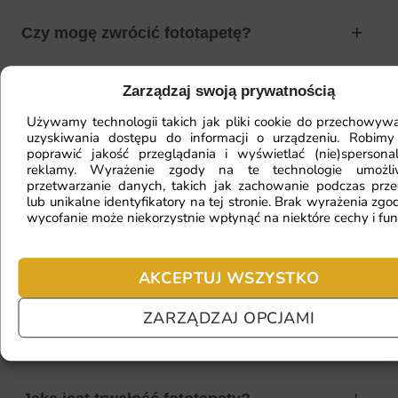
Czy mogę zwrócić fototapetę?
Zarządzaj swoją prywatnością
Jak zamontować fototapetę? / Jak
Używamy technologii takich jak pliki cookie do przechowywa
przygotować ścianę?
uzyskiwania dostępu do informacji o urządzeniu. Robimy
poprawić jakość przeglądania i wyświetlać (nie)spersona
reklamy. Wyrażenie zgody na te technologie umożl
przetwarzanie danych, takich jak zachowanie podczas prze
lub unikalne identyfikatory na tej stronie. Brak wyrażenia zgod
Fototapeta ma inny kolor na telefonie
wycofanie może niekorzystnie wpłynąć na niektóre cechy i fun
a inny na komputerze. Jak sprawdzić
kolor?
AKCEPTUJ WSZYSTKO
ZARZĄDZAJ OPCJAMI
Jaki materiał wybrać?