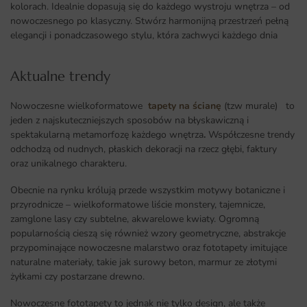
kolorach. Idealnie dopasują się do każdego wystroju wnętrza – od
nowoczesnego po klasyczny. Stwórz harmonijną przestrzeń pełną
elegancji i ponadczasowego stylu, która zachwyci każdego dnia
Aktualne trendy​
Nowoczesne wielkoformatowe
tapety na ścianę
(tzw murale) to
jeden z najskuteczniejszych sposobów na błyskawiczną i
spektakularną metamorfozę każdego wnętrza
.
Współczesne trendy
odchodzą od nudnych, płaskich dekoracji na rzecz głębi, faktury
oraz unikalnego charakteru.
Obecnie na rynku królują przede wszystkim motywy botaniczne i
przyrodnicze – wielkoformatowe liście monstery, tajemnicze,
zamglone lasy czy subtelne, akwarelowe kwiaty. Ogromną
popularnością cieszą się również wzory geometryczne, abstrakcje
przypominające nowoczesne malarstwo oraz fototapety imitujące
naturalne materiały, takie jak surowy beton, marmur ze złotymi
żyłkami czy postarzane drewno.
Nowoczesne fototapety to jednak nie tylko design, ale także