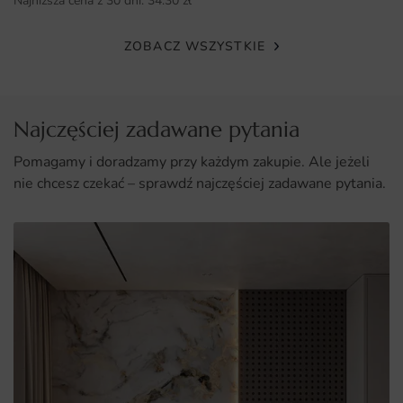
Najniższa cena z 30 dni:
34.30
zł
Dlaczego warto wybrać tę fototapetę
ZOBACZ WSZYSTKIE
Unikalny design, który ożywi każde wnętrze.
Wysoka jakość materiałów i druku zapewniająca
długotrwałe użytkowanie.
Najczęściej zadawane pytania
Możliwość wyboru różnych rozmiarów, co pozwala na
Pomagamy i doradzamy przy każdym zakupie. Ale jeżeli
indywidualne dopasowanie.
nie chcesz czekać – sprawdź najczęściej zadawane pytania.
Łatwy montaż, idealny nawet dla osób bez doświadczenia
w dekoracji wnętrz.