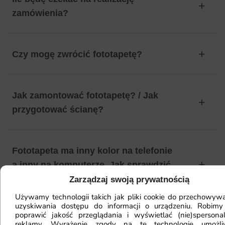
zamówienia?
Czy mogę zwrócić fototapetę?
Jak zamontować fototapetę? / Jak
przygotować ścianę?
Fototapeta ma inny kolor na telefonie
a inny na komputerze. Jak sprawdzić
kolor?
Zarządzaj swoją prywatnością
Używamy technologii takich jak pliki cookie do przechowywa
uzyskiwania dostępu do informacji o urządzeniu. Robimy
poprawić jakość przeglądania i wyświetlać (nie)spersona
Jaki materiał wybrać?
reklamy. Wyrażenie zgody na te technologie umożl