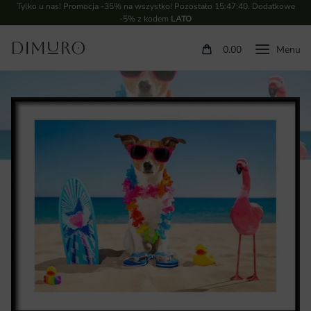
Tylko u nas! Promocja -35% na wszystko! Pozostało
15:47:39
. Dodatkowe
-5% z kodem
LATO
0.00