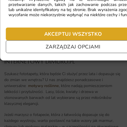
przetwarzanie danych, takich jak zachowanie podczas prze
lub unikalne identyfikatory na tej stronie. Brak wyrażenia zgod
wycofanie może niekorzystnie wpłynąć na niektóre cechy i fun
Jaka jest trwałość fototapety?
AKCEPTUJ WSZYSTKO
ZARZĄDZAJ OPCJAMI
PONADCZASOWE FOTOTAPETY - SKLEP
INTERNETOWY DIMURO.PL​
Szukasz fototapety, która będzie Ci służyć przez lata i dopasuje się
do zmian we wnętrzu? U nas znajdziesz ponadczasowe i
uniwersalne
motywy roślinne
, które nadają pomieszczeniom
lekkości i przytulności. Lasy, liście, kwiaty i drzewa w
stonowanych barwach od lat wybierane są przez miłośników
klasycznej elegancji.
Jeżeli marzysz o fotapecie, która z łatwością dopasuje się do
każdego wystroju, warto postawić na takie wzory jak marmur,
chmury lub motywy malarskie – w szczególności na akwarelowe