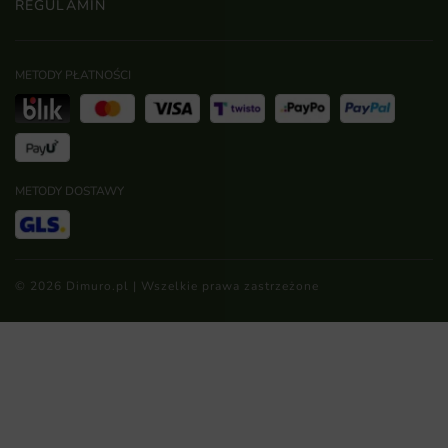
REGULAMIN
METODY PŁATNOŚCI
METODY DOSTAWY
© 2026 Dimuro.pl | Wszelkie prawa zastrzeżone