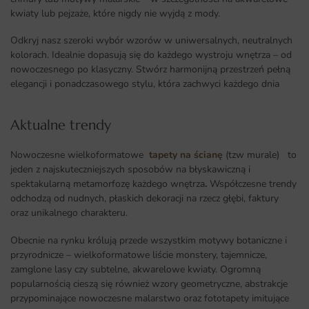
kwiaty lub pejzaże, które nigdy nie wyjdą z mody.
Odkryj nasz szeroki wybór wzorów w uniwersalnych, neutralnych
kolorach. Idealnie dopasują się do każdego wystroju wnętrza – od
nowoczesnego po klasyczny. Stwórz harmonijną przestrzeń pełną
elegancji i ponadczasowego stylu, która zachwyci każdego dnia
Aktualne trendy​
Nowoczesne wielkoformatowe
tapety na ścianę
(tzw murale) to
jeden z najskuteczniejszych sposobów na błyskawiczną i
spektakularną metamorfozę każdego wnętrza
.
Współczesne trendy
odchodzą od nudnych, płaskich dekoracji na rzecz głębi, faktury
oraz unikalnego charakteru.
Obecnie na rynku królują przede wszystkim motywy botaniczne i
przyrodnicze – wielkoformatowe liście monstery, tajemnicze,
zamglone lasy czy subtelne, akwarelowe kwiaty. Ogromną
popularnością cieszą się również wzory geometryczne, abstrakcje
przypominające nowoczesne malarstwo oraz fototapety imitujące