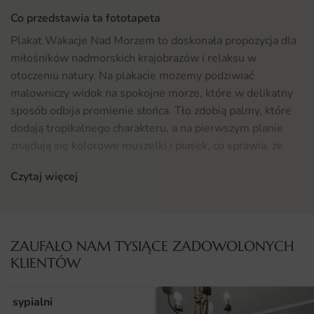
Co przedstawia ta fototapeta
Plakat Wakacje Nad Morzem to doskonała propozycja dla
miłośników nadmorskich krajobrazów i relaksu w
otoczeniu natury. Na plakacie możemy podziwiać
malowniczy widok na spokojne morze, które w delikatny
sposób odbija promienie słońca. Tło zdobią palmy, które
dodają tropikalnego charakteru, a na pierwszym planie
znajdują się kolorowe muszelki i piasek, co sprawia, że
całość emanuje wakacyjną atmosferą. Plakat doskonale
Czytaj więcej
oddaje urok letnich dni spędzonych nad wodą,
wprowadzając do wnętrza radosny nastrój i poczucie
relaksu.
ZAUFAŁO NAM TYSIĄCE ZADOWOLONYCH
Gdzie sprawdzi się fototapeta Plakat Wakacje Nad
KLIENTÓW
Morzem
Plakat Wakacje Nad Morzem to idealna dekoracja do
o sypialni
wielu różnych wnętrz. Świetnie sprawdzi się w salonie,