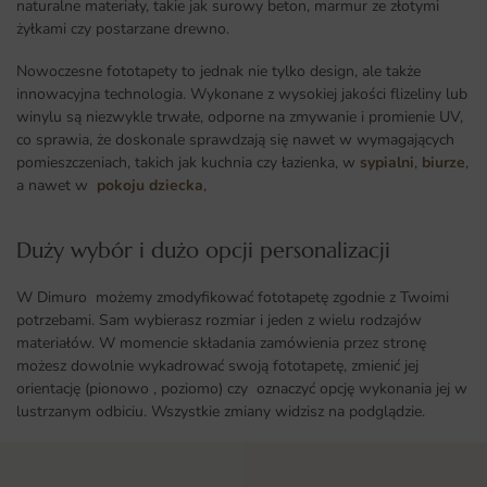
naturalne materiały, takie jak surowy beton, marmur ze złotymi
żyłkami czy postarzane drewno.
Nowoczesne fototapety to jednak nie tylko design, ale także
innowacyjna technologia. Wykonane z wysokiej jakości flizeliny lub
winylu są niezwykle trwałe, odporne na zmywanie i promienie UV,
co sprawia, że doskonale sprawdzają się nawet w wymagających
pomieszczeniach, takich jak kuchnia czy łazienka, w
sypialni
,
biurze
,
a nawet w
pokoju dziecka
,
Duży wybór i dużo opcji personalizacji ​
W Dimuro możemy zmodyfikować fototapetę zgodnie z Twoimi
potrzebami. Sam wybierasz rozmiar i jeden z wielu rodzajów
materiałów. W momencie składania zamówienia przez stronę
możesz dowolnie wykadrować swoją fototapetę, zmienić jej
orientację (pionowo , poziomo) czy oznaczyć opcję wykonania jej w
lustrzanym odbiciu. Wszystkie zmiany widzisz na podglądzie.