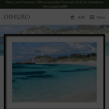
Tylko u nas! Promocja -35% na wszystko! Pozostało
05:47:17
. Dodatkowe
-5% z kodem
LATO
0.00