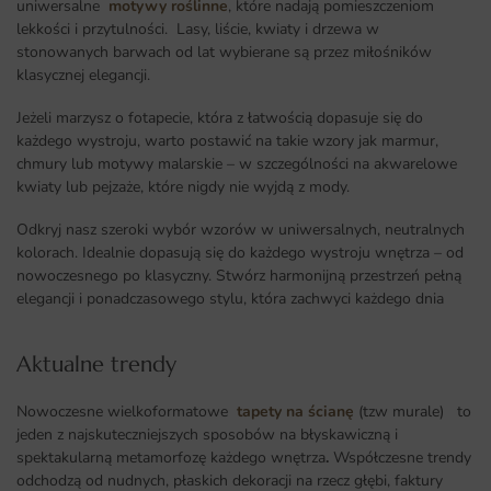
uniwersalne
motywy roślinne
, które nadają pomieszczeniom
lekkości i przytulności. Lasy, liście, kwiaty i drzewa w
stonowanych barwach od lat wybierane są przez miłośników
klasycznej elegancji.
Jeżeli marzysz o fotapecie, która z łatwością dopasuje się do
każdego wystroju, warto postawić na takie wzory jak marmur,
chmury lub motywy malarskie – w szczególności na akwarelowe
kwiaty lub pejzaże, które nigdy nie wyjdą z mody.
Odkryj nasz szeroki wybór wzorów w uniwersalnych, neutralnych
kolorach. Idealnie dopasują się do każdego wystroju wnętrza – od
nowoczesnego po klasyczny. Stwórz harmonijną przestrzeń pełną
elegancji i ponadczasowego stylu, która zachwyci każdego dnia
Aktualne trendy​
Nowoczesne wielkoformatowe
tapety na ścianę
(tzw murale) to
jeden z najskuteczniejszych sposobów na błyskawiczną i
spektakularną metamorfozę każdego wnętrza
.
Współczesne trendy
odchodzą od nudnych, płaskich dekoracji na rzecz głębi, faktury