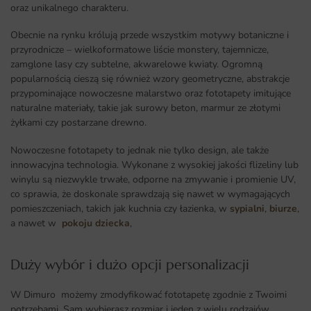
oraz unikalnego charakteru.
Obecnie na rynku królują przede wszystkim motywy botaniczne i
przyrodnicze – wielkoformatowe liście monstery, tajemnicze,
zamglone lasy czy subtelne, akwarelowe kwiaty. Ogromną
popularnością cieszą się również wzory geometryczne, abstrakcje
przypominające nowoczesne malarstwo oraz fototapety imitujące
naturalne materiały, takie jak surowy beton, marmur ze złotymi
żyłkami czy postarzane drewno.
Nowoczesne fototapety to jednak nie tylko design, ale także
innowacyjna technologia. Wykonane z wysokiej jakości flizeliny lub
winylu są niezwykle trwałe, odporne na zmywanie i promienie UV,
co sprawia, że doskonale sprawdzają się nawet w wymagających
pomieszczeniach, takich jak kuchnia czy łazienka, w
sypialni
,
biurze
,
a nawet w
pokoju dziecka
,
Duży wybór i dużo opcji personalizacji ​
W Dimuro możemy zmodyfikować fototapetę zgodnie z Twoimi
potrzebami. Sam wybierasz rozmiar i jeden z wielu rodzajów