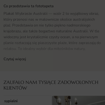
Co przedstawia ta fototapeta
Plakat Wybrzeże Australii — wzór 2 to wyjątkowy obraz,
który przenosi nas w malownicze okolice australijskich
plaż. Przedstawia on nie tylko piękno nadmorskiego
krajobrazu, ale także bogactwo naturalne Australii. W tle
widoczny jest krystalicznie czysty ocean, a na pierwszym
planie roztaczają się piaszczyste plaże, które zapraszają do
relaksu. To idealny wybór dla miłośników natury,
architektury oraz tych, którzy pragną wprowadzić do
Czytaj więcej
swojego wnętrza odrobinę egzotyki i spokoju.
Gdzie sprawdzi się fototapeta Plakat Wybrzeże Australii
2
ZAUFAŁO NAM TYSIĄCE ZADOWOLONYCH
Plakat Wybrzeże Australii — wzór 2 doskonale sprawdzi
KLIENTÓW
się w różnych przestrzeniach. Może być idealnym
dodatkiem do salonu, gdzie stanie się centralnym
o sypialni
punktem wystroju. Dzięki swojej uniwersalnej estetyce, z