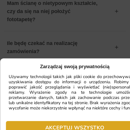
Mam ścianę o nietypowym kształcie,
czy da się na niej położyć
fototapetę?
Ile będę czekać na realizację
zamówienia?
Zarządzaj swoją prywatnością
Czy mogę zwrócić fototapetę?
Używamy technologii takich jak pliki cookie do przechowywa
uzyskiwania dostępu do informacji o urządzeniu. Robimy
poprawić jakość przeglądania i wyświetlać (nie)spersona
reklamy. Wyrażenie zgody na te technologie umożl
przetwarzanie danych, takich jak zachowanie podczas prze
Jak zamontować fototapetę? / Jak
lub unikalne identyfikatory na tej stronie. Brak wyrażenia zgod
przygotować ścianę?
wycofanie może niekorzystnie wpłynąć na niektóre cechy i fun
AKCEPTUJ WSZYSTKO