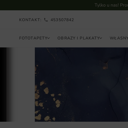
Tylko u nas! Pr
KONTAKT:
453507842
FOTOTAPETY
OBRAZY I PLAKATY
WŁASNY