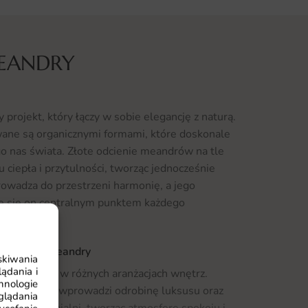
MEANDRY
projekt, który łączy w sobie elegancję z naturą.
ane są organicznymi formami, które doskonale
go nas świata. Złote odcienie meandrów na tle
ciepła i przytulności, tworząc jednocześnie
owadza do przestrzeni harmonię, a jego
je się on centralnym punktem każdego
akat Złote Meandry
skiwania
ądania i
najduje się w różnych aranżacjach wnętrz.
hnologie
onu, gdzie wprowadzi odrobinę luksusu oraz
glądania