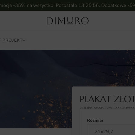
omocja -35% na wszystko! Pozostało
13:25:55
. Dodatkowe -5
 PROJEKT
PLAKAT ZŁO
NUMER PRODUKTU: 931415325
Rozmiar