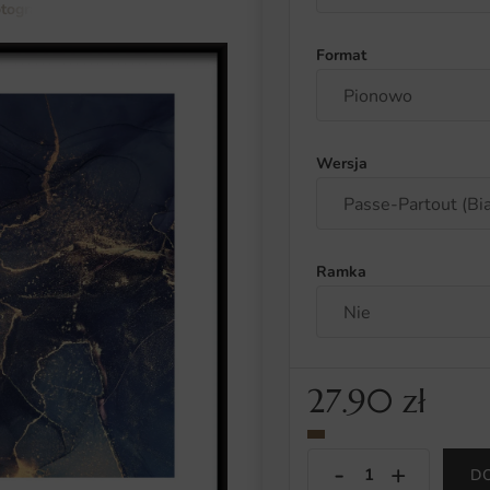
otografia
Plakat Złote Meandry
Format
Wersja
Ramka
27.90
zł
D