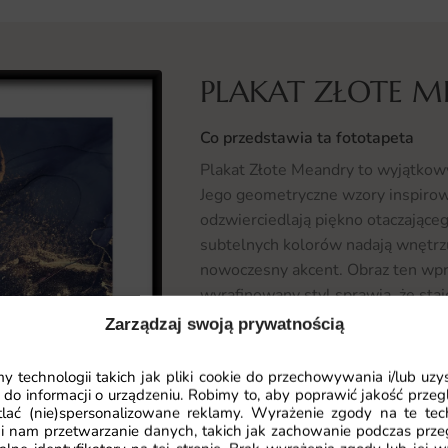
PLAKAT ZŁOTE 
Co przedstawia ta fototapeta
Plakat Złote Meandry to wyjątkowy 
Jego geometryczne wzory inspirow
odzwierciedlają piękno otaczające
subtelnych kolorów nadają wnętrzu 
nowoczesny akcent. Obraz ten wpr
wyrafinowany styl sprawia, że sta
pomieszczenia.
Zarządzaj swoją prywatnością
Gdzie sprawdzi się fototapeta Pl
 technologii takich jak pliki cookie do przechowywania i/lub uzy
 do informacji o urządzeniu. Robimy to, aby poprawić jakość przegl
Plakat Złote Meandry doskonale od
lać (nie)spersonalizowane reklamy. Wyrażenie zgody na te tec
Może być idealnym wyborem do sal
i nam przetwarzanie danych, takich jak zachowanie podczas prze