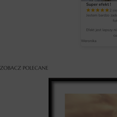
Super efekt !
2 si
Jestem bardzo zad
fo
Efekt jest lepszy n
cu
Weronika
ZOBACZ POLECANE