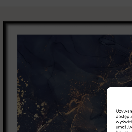
Używamy
dostępu
wyświet
umożliw