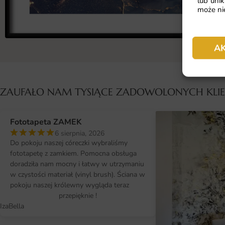
lub unik
może nie
A
ZAUFAŁO NAM TYSIĄCE ZADOWOLONYCH KL
Fototapeta ZAMEK
6 sierpnia, 2026
Do pokoju naszej córeczki wybraliśmy
fototapetę z zamkiem. Pomocna obsługa
doradziła nam mocny i łatwy w utrzymaniu
w czystości materiał (vinyl brush). Ściana w
pokoju naszej królewny wygląda teraz
przepięknie !
IzaBella