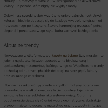
chmury lub motywy malarskie – w szczególności na akwarelowe
kwiaty lub pejzaże, które nigdy nie wyjdą z mody.
Odkryj nasz szeroki wybór wzorów w uniwersalnych, neutralnych
kolorach. Idealnie dopasują się do każdego wystroju wnętrza – od
nowoczesnego po klasyczny. Stwórz harmonijną przestrzeń pełną
elegancji i ponadczasowego stylu, która zachwyci każdego dnia
Aktualne trendy​
Nowoczesne wielkoformatowe
tapety na ścianę
(tzw murale) to
jeden z najskuteczniejszych sposobów na błyskawiczną i
spektakularną metamorfozę każdego wnętrza
.
Współczesne trendy
odchodzą od nudnych, płaskich dekoracji na rzecz głębi, faktury
oraz unikalnego charakteru.
Obecnie na rynku królują przede wszystkim motywy botaniczne i
przyrodnicze – wielkoformatowe liście monstery, tajemnicze,
zamglone lasy czy subtelne, akwarelowe kwiaty. Ogromną
popularnością cieszą się również wzory geometryczne, abstrakcje
przypominające nowoczesne malarstwo oraz fototapety imitujące