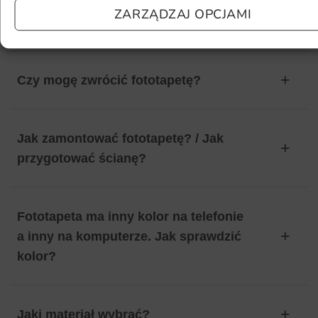
Ile będę czekać na realizację
ZARZĄDZAJ OPCJAMI
zamówienia?
Czy mogę zwrócić fototapetę?
Jak zamontować fototapetę? / Jak
przygotować ścianę?
Fototapeta ma inny kolor na telefonie
a inny na komputerze. Jak sprawdzić
kolor?
Jaki materiał wybrać?