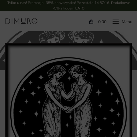
Tylko u nas! Promocja -35% na wszystko! Pozostało
14:57:16
. Dodatkowe
-5% z kodem
LATO
0.00