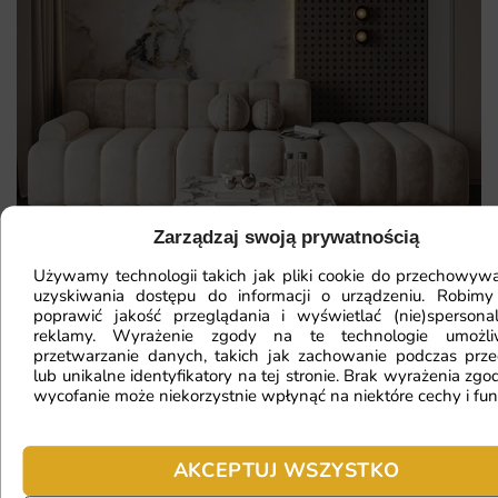
Zarządzaj swoją prywatnością
Używamy technologii takich jak pliki cookie do przechowywa
uzyskiwania dostępu do informacji o urządzeniu. Robimy
poprawić jakość przeglądania i wyświetlać (nie)spersona
reklamy. Wyrażenie zgody na te technologie umożl
Mam ścianę o nietypowym kształcie,
przetwarzanie danych, takich jak zachowanie podczas prze
lub unikalne identyfikatory na tej stronie. Brak wyrażenia zgod
czy da się na niej położyć
wycofanie może niekorzystnie wpłynąć na niektóre cechy i fun
fototapetę?
AKCEPTUJ WSZYSTKO