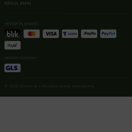
REGULAMIN
METODY PŁATNOŚCI
METODY DOSTAWY
© 2026 Dimuro.pl | Wszelkie prawa zastrzeżone