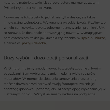
naturalne materiały, takie jak surowy beton, marmur ze złotymi
żyłkami czy postarzane drewno.
Nowoczesne fototapety to jednak nie tylko design, ale także
innowacyjna technologia. Wykonane z wysokiej jakości flizeliny lub
winylu są niezwykle trwałe, odporne na zmywanie i promienie UV,
co sprawia, że doskonale sprawdzają się nawet w wymagających
pomieszczeniach, takich jak kuchnia czy łazienka, w
sypialni
,
biurze
,
a nawet w
pokoju dziecka
,
Duży wybór i dużo opcji personalizacji ​
W Dimuro możemy zmodyfikować fototapetę zgodnie z Twoimi
potrzebami. Sam wybierasz rozmiar i jeden z wielu rodzajów
materiałów. W momencie składania zamówienia przez stronę
możesz dowolnie wykadrować swoją fototapetę, zmienić jej
orientację (pionowo , poziomo) czy oznaczyć opcję wykonania jej w
lustrzanym odbiciu. Wszystkie zmiany widzisz na podglądzie.