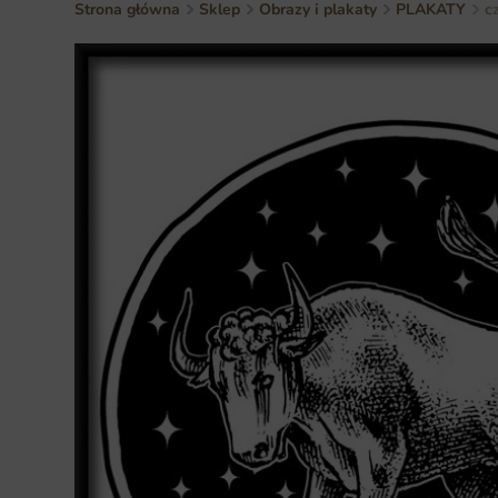
Strona główna
Sklep
Obrazy i plakaty
PLAKATY
c