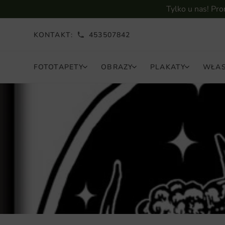
Tylko u nas! Pr
KONTAKT:
453507842
FOTOTAPETY
OBRAZY
PLAKATY
WŁAS