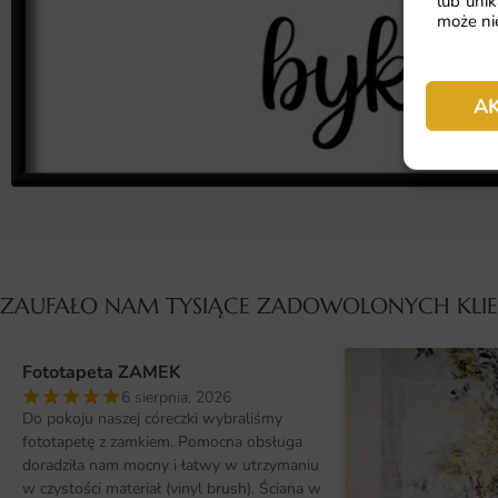
lub unik
może nie
A
ZAUFAŁO NAM TYSIĄCE ZADOWOLONYCH KL
Fototapeta ZAMEK
6 sierpnia, 2026
Do pokoju naszej córeczki wybraliśmy
fototapetę z zamkiem. Pomocna obsługa
doradziła nam mocny i łatwy w utrzymaniu
w czystości materiał (vinyl brush). Ściana w