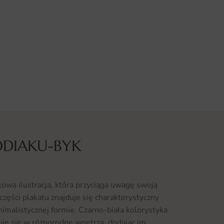
ODIAKU-BYK
kowa ilustracja, która przyciąga uwagę swoją
części plakatu znajduje się charakterystyczny
malistycznej formie. Czarno-biała kolorystyka
uje się w różnorodne wnętrza, dodając im