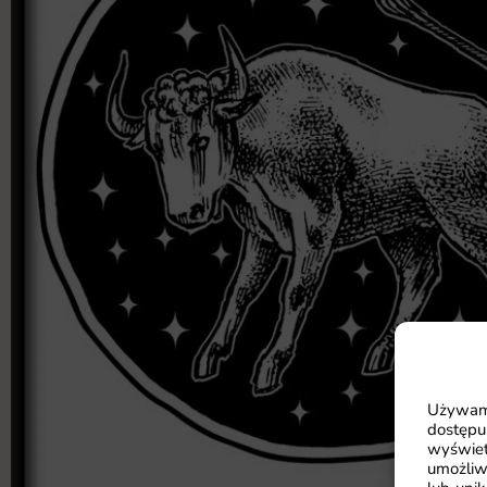
Używamy
dostępu
wyświet
umożliw