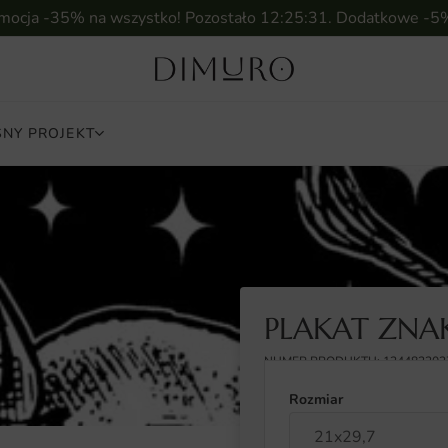
omocja -35% na wszystko! Pozostało
12:25:30
. Dodatkowe -5
NY PROJEKT
PLAKAT ZNA
NUMER PRODUKTU: 124482202
Rozmiar