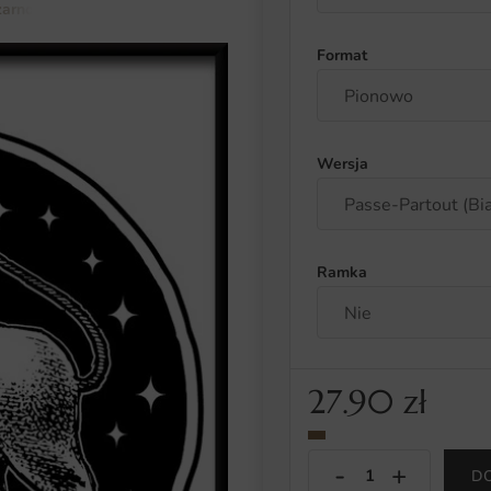
zarno-białe
Plakat Znaki Zodiaku-Byk
Format
Wersja
Ramka
27.90
zł
D