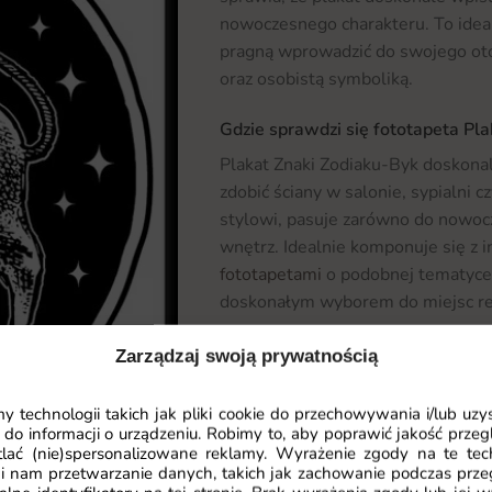
nowoczesnego charakteru. To ideal
pragną wprowadzić do swojego oto
oraz osobistą symboliką.
Gdzie sprawdzi się fototapeta Pl
Plakat Znaki Zodiaku-Byk doskonal
zdobić ściany w salonie, sypialni 
stylowi, pasuje zarówno do nowocze
wnętrz. Idealnie komponuje się z 
fototapetami
o podobnej tematyce.
doskonałym wyborem do miejsc re
Materiał i jakość druku
Zarządzaj swoją prywatnością
Plakat Znaki Zodiaku-Byk wykonany 
zapewnia trwałość i estetyczny wy
 technologii takich jak pliki cookie do przechowywania i/lub uzy
 do informacji o urządzeniu. Robimy to, aby poprawić jakość przegl
użyciu nowoczesnych technologii, 
lać (nie)spersonalizowane reklamy. Wyrażenie zgody na te tec
szczegółów. Dzięki temu, każdy de
i nam przetwarzanie danych, takich jak zachowanie podczas prze