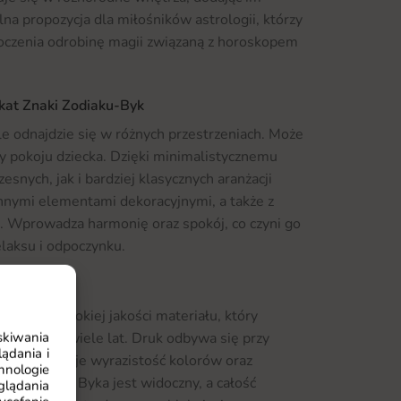
na propozycja dla miłośników astrologii, którzy
czenia odrobinę magii związaną z horoskopem
akat Znaki Zodiaku-Byk
e odnajdzie się w różnych przestrzeniach. Może
czy pokoju dziecka. Dzięki minimalistycznemu
snych, jak i bardziej klasycznych aranżacji
innymi elementami dekoracyjnymi, a także z
 Wprowadza harmonię oraz spokój, co czyni go
laksu i odpoczynku.
jest z wysokiej jakości materiału, który
gląd przez wiele lat. Druk odbywa się przy
skiwania
ądania i
co gwarantuje wyrazistość kolorów oraz
hnologie
tal symbolu Byka jest widoczny, a całość
glądania