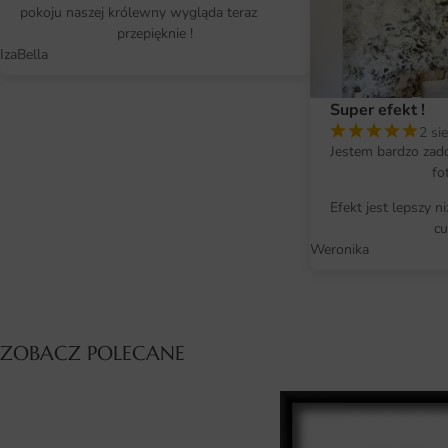
pokoju naszej królewny wygląda teraz
przepięknie !
IzaBella
Super efekt !
2 si
Jestem bardzo zad
fo
Efekt jest lepszy n
cu
Weronika
ZOBACZ POLECANE