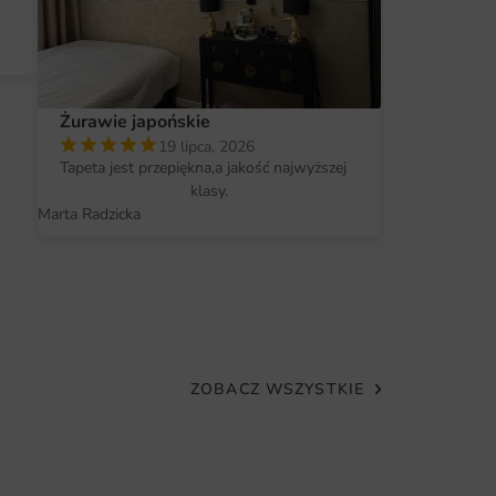
ecjalistycznych narzędzi.
Żurawie japońskie
19 lipca, 2026
Tapeta jest przepiękna,a jakość najwyższej
klasy.
Marta Radzicka
ZOBACZ WSZYSTKIE
Plakat Pies w