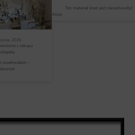
Łatwy montaż, który nie wymaga sp
Ten materiał linen jest niesamowity!
Alicja
erpnia, 2026
owolona z zakupu
totapety.
iż oczekiwałam –
downie!