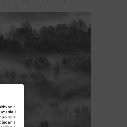
skiwania
ądania i
hnologie
glądania