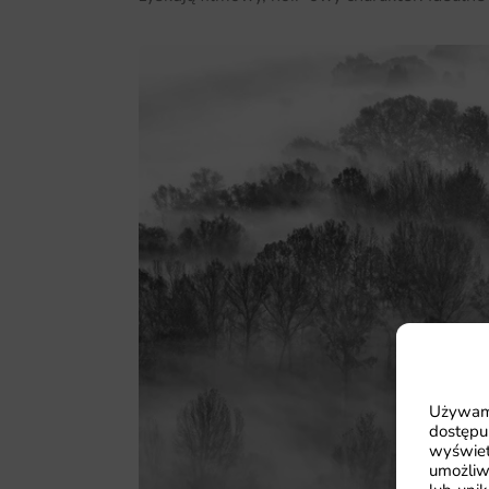
Używamy
dostępu
wyświet
umożliw