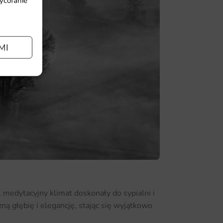
wycofanie
MI
 medytacyjny klimat doskonały do sypialni i
ną głębię i elegancję, stając się wyjątkowo