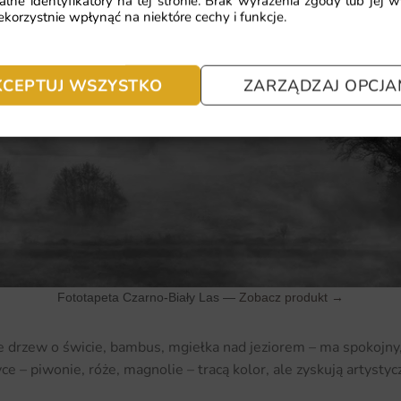
alne identyfikatory na tej stronie. Brak wyrażenia zgody lub jej 
korzystnie wpłynąć na niektóre cechy i funkcje.
KCEPTUJ WSZYSTKO
ZARZĄDZAJ OPCJA
Fototapeta Czarno-Biały Las —
Zobacz produkt →
ie drzew o świcie, bambus, mgiełka nad jeziorem – ma spokojny,
 – piwonie, róże, magnolie – tracą kolor, ale zyskują artystycz