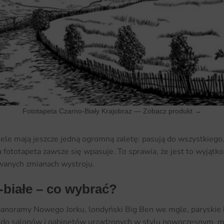
Fototapeta Czarno-Biały Krajobraz —
Zobacz produkt →
iele mają jeszcze jedną ogromną zaletę: pasują do wszystkiego
a fototapeta zawsze się wpasuje. To sprawia, że jest to wyjąt
owanych zmianach wystroju.
białe – co wybrać?
– panoramy Nowego Jorku, londyński Big Ben we mgle, paryski
ne do salonów i gabinetów urządzonych w stylu nowoczesnym, m