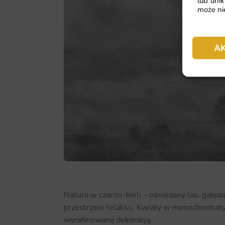
lub unik
może nie
A
Natura w czarno-bieli – ośnieżony las, gałęz
przestrzeni relaksu. Kwiaty w monochromatyce
wyrafinowaną dekoracją.