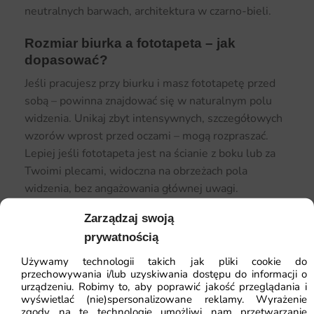
neutralnych barwach, architektura w czarno-bieli.
Rozmiar biurka a fototapeta – jak
dopasować?
Jeśli pracujesz przy biurku i masz fototapetę przed
sobą – powinna znajdować się w naturalnym polu
widzenia. Unikaj zbyt intensywnych, szczegółowych
wzorów wprost przed oczami – mogą rozpraszać.
Lepiej jeśli fototapeta jest na ścianie z boku lub za
Twoimi plecami, widoczna na obrzeżach pola
widzenia, bez angażowania głównej uwagi.
Zarządzaj swoją
prywatnością
Używamy technologii takich jak pliki cookie do
przechowywania i/lub uzyskiwania dostępu do informacji o
urządzeniu. Robimy to, aby poprawić jakość przeglądania i
wyświetlać (nie)spersonalizowane reklamy. Wyrażenie
zgody na te technologie umożliwi nam przetwarzanie