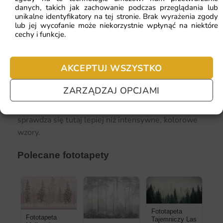
danych, takich jak zachowanie podczas przeglądania lub
unikalne identyfikatory na tej stronie. Brak wyrażenia zgody
lub jej wycofanie może niekorzystnie wpłynąć na niektóre
Fototapeta Tajemniczy Las —
Zobacz produkt →
cechy i funkcje.
Gabinet z fototapetą to też świetne tło do
AKCEPTUJ WSZYSTKO
wideokonferencji. Efektowna, profesjonalna ściana
za Tobą buduje wizerunek i jest pamiętana przez
ZARZĄDZAJ OPCJAMI
rozmówców. Subtelna, naturalna lub
architektoniczna fototapeta w stonowanych barwach
sprawdza się tutaj lepiej niż intensywne, kolorowe
wzory.
Polecane fototapety
Fototapeta
Fototapeta
Tajemniczy Las