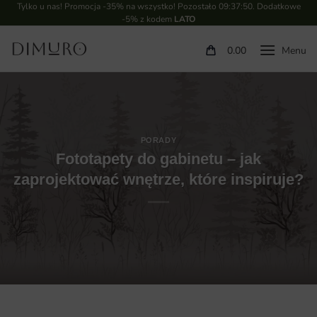
Tylko u nas! Promocja -35% na wszystko! Pozostało
09:37:49
. Dodatkowe
-5% z kodem
LATO
0.00
PORADY
Fototapety do gabinetu – jak
zaprojektować wnętrze, które inspiruje?