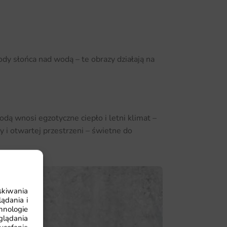
hody słońca nad wodą – te obrazy działają na
dą wnosi egzotyczne ciepło i letni klimat –
y i otwartej przestrzeni – świetne do
skiwania
ądania i
hnologie
glądania