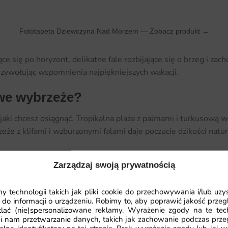
Fototapeta Dziewczyna Nad Morzem —
Zobacz produkt →
ce się po horyzont, delikatne fale rozbijające się o brzeg i zac
zywołując wspomnienia najpiękniejszych wakacji.
owe wybrzeże?
ki chcesz osiągnąć. Tropikalna plaża z palmami i turkusową wo
eże z klifami i wzburzonymi falami daje poczucie dzikości natur
Zarządzaj swoją prywatnością
 technologii takich jak pliki cookie do przechowywania i/lub uzy
 do informacji o urządzeniu. Robimy to, aby poprawić jakość przegl
lać (nie)spersonalizowane reklamy. Wyrażenie zgody na te tec
i nam przetwarzanie danych, takich jak zachowanie podczas prze