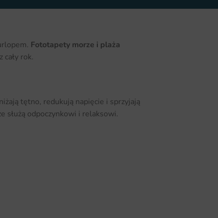
 urlopem.
Fototapety morze i plaża
 cały rok.
żają tętno, redukują napięcie i sprzyjają
ze służą odpoczynkowi i relaksowi.