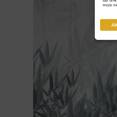
lub unik
może nie
A