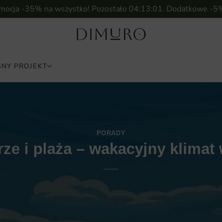
omocja -35% na wszystko! Pozostało
04:12:59
. Dodatkowe -5
NY PROJEKT
PORADY
rze i plaża – wakacyjny klima