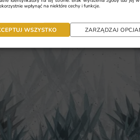
alne identyfikatory na tej stronie. Brak wyrażenia zgody lub jej 
korzystnie wpłynąć na niektóre cechy i funkcje.
KCEPTUJ WSZYSTKO
ZARZĄDZAJ OPCJA