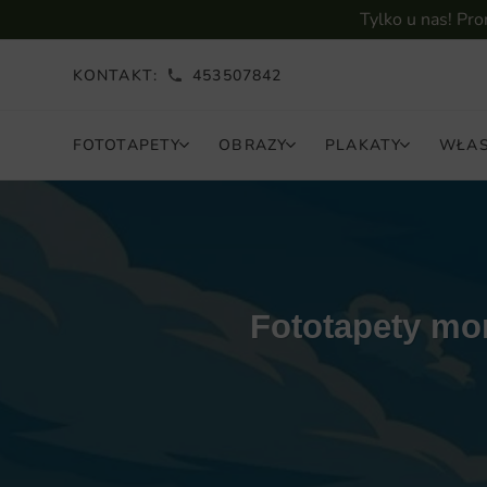
Tylko u nas! Pr
KONTAKT:
453507842
FOTOTAPETY
OBRAZY
PLAKATY
WŁAS
Fototapety mo