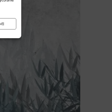
wycofanie
MI