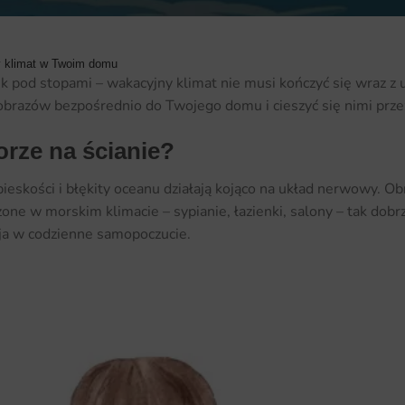
y klimat w Twoim domu
sek pod stopami – wakacyjny klimat nie musi kończyć się wraz z
brazów bezpośrednio do Twojego domu i cieszyć się nimi przez
orze na ścianie?
eskości i błękity oceanu działają kojąco na układ nerwowy. Obni
one w morskim klimacie – sypianie, łazienki, salony – tak dobr
ja w codzienne samopoczucie.