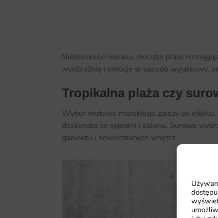
Niebieskości oceanu, złociste plaże rozciągają
wyobraźnię i emocje w sposób wyjątkowy, pr
Tropikalna plaża czy sur
Wybór motywu morskiego zależy od efektu, ja
doskonała do sypialni i salonu. Surowe wybrz
gabinetu i nowoczesnych wnętrz.
Używamy
dostępu
wyświet
umożliw