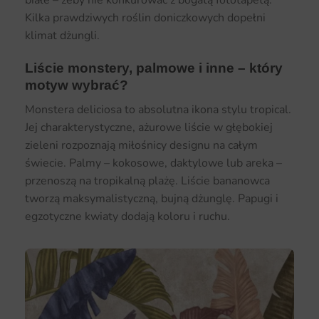
białe – żeby nie konkurować z bogatą fototapetą.
Kilka prawdziwych roślin doniczkowych dopełni
klimat dżungli.
Liście monstery, palmowe i inne – który
motyw wybrać?
Monstera deliciosa to absolutna ikona stylu tropical.
Jej charakterystyczne, ażurowe liście w głębokiej
zieleni rozpoznają miłośnicy designu na całym
świecie. Palmy – kokosowe, daktylowe lub areka –
przenoszą na tropikalną plażę. Liście bananowca
tworzą maksymalistyczną, bujną dżunglę. Papugi i
egzotyczne kwiaty dodają koloru i ruchu.