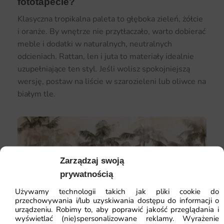
fototapecie?
Klasyczna tropikalna paleta to głęboka zieleń, żółcie
i oranże. By wnętrze nie przytłaczało, warto dobierać
meble i dodatki w naturalnych, neutralnych
odcieniach. Rattan, len i juta to materiały idealnie
uzupełniające ten styl. Jeśli wolisz spokojniejszą
wersję, postaw na liście w szarozieleni lub oliwce na
białym tle.
Zarządzaj swoją
prywatnością
Używamy technologii takich jak pliki cookie do
przechowywania i/lub uzyskiwania dostępu do informacji o
urządzeniu. Robimy to, aby poprawić jakość przeglądania i
wyświetlać (nie)spersonalizowane reklamy. Wyrażenie