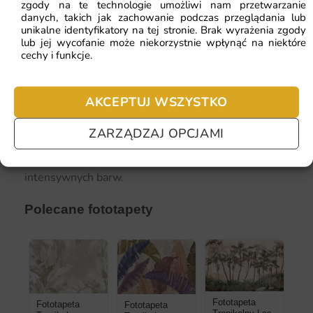
zgody na te technologie umożliwi nam przetwarzanie
danych, takich jak zachowanie podczas przeglądania lub
unikalne identyfikatory na tej stronie. Brak wyrażenia zgody
Fototapeta Tropikalny Las —
Zobacz produkt →
lub jej wycofanie może niekorzystnie wpłynąć na niektóre
cechy i funkcje.
Fototapeta tropikalna szczególnie dobrze sprawdza
się w łazienkach, gdzie duże, zielone liście tworzą
AKCEPTUJ WSZYSTKO
efekt ogrodu botanicznego, oraz w salonach, gdzie
panoramiczna kompozycja dżungli staje się
ZARZĄDZAJ OPCJAMI
spektakularnym tłem wypoczynku. W sypialni
postaw na spokojniejszą wersję bez zbyt
intensywnych barw.
Polecane fototapety
Fototapeta
Fototapeta
Fototapeta