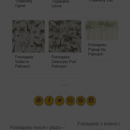
Tropikalny Las
Tropikalny
Tropikalne
Ogród
Liście
Fototapeta
Papugi Na
Palmach
Fototapeta
Fototapeta
Safari w
Zwierzęta Pod
Palmach
Palmami
Fototapety z kotami i
Fototapety morze i plaża –