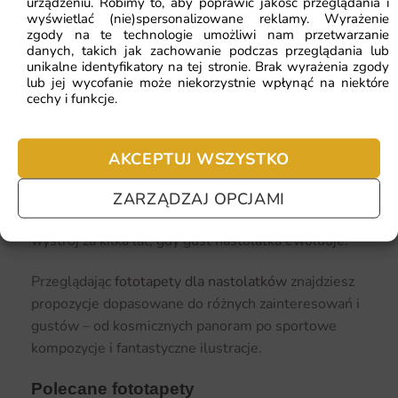
urządzeniu. Robimy to, aby poprawić jakość przeglądania i
ilustracje. To wnętrza o spójnym, często
wyświetlać (nie)spersonalizowane reklamy. Wyrażenie
zgody na te technologie umożliwi nam przetwarzanie
pastelowym charakterze, gdzie fototapeta jest
danych, takich jak zachowanie podczas przeglądania lub
punktem wyjścia do reszty dekoracji.
unikalne identyfikatory na tej stronie. Brak wyrażenia zgody
lub jej wycofanie może niekorzystnie wpłynąć na niektóre
cechy i funkcje.
Ile miejsca poświęcić na fototapetę?
W pokoju nastolatka nie ma potrzeby tapetowania
wszystkich ścian. Jedna ściana akcentowa –
AKCEPTUJ WSZYSTKO
najczęściej ta za łóżkiem lub za biurkiem – w
zupełności wystarczy, żeby zmienić charakter całego
ZARZĄDZAJ OPCJAMI
pomieszczenia. Dzięki temu łatwiej też zmienić
wystrój za kilka lat, gdy gust nastolatka ewoluuje.
Przeglądając
fototapety dla nastolatków
znajdziesz
propozycje dopasowane do różnych zainteresowań i
gustów – od kosmicznych panoram po sportowe
kompozycje i fantastyczne ilustracje.
Polecane fototapety