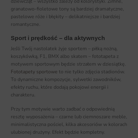
dziewcząt – wszystko zależy od kolorystyki. Zimne,
granatowo-fioletowe tony są bardziej dramatyczne,
pastelowe róże i błękity – delikatniejsze i bardziej
romantyczne.
Sport i prędkość – dla aktywnych
Jeśli Twój nastolatek żyje sportem – piłką nożną,
koszykówką, F1, BMX albo skatem – fototapeta z
motywem sportowym będzie strzałem w dziesiątkę.
Fototapety sportowe
to nie tylko zdjęcia stadionów.
To dynamiczne kompozycje, sylwetki zawodników,
efekty ruchu, które dodają pokojowi energii i
charakteru.
Przy tym motywie warto zadbać o odpowiednią
resztę wyposażenia – czarne lub ciemnoszare meble,
minimalistyczna pościel, kilka akcesoriów w kolorach
ulubionej drużyny. Efekt będzie kompletny.