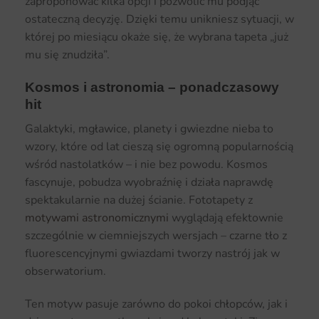
zaproponować kilka opcji i pozwolić mu podjąć
ostateczną decyzję. Dzięki temu unikniesz sytuacji, w
której po miesiącu okaże się, że wybrana tapeta „już
mu się znudziła”.
Kosmos i astronomia – ponadczasowy
hit
Galaktyki, mgławice, planety i gwiezdne nieba to
wzory, które od lat cieszą się ogromną popularnością
wśród nastolatków – i nie bez powodu. Kosmos
fascynuje, pobudza wyobraźnię i działa naprawdę
spektakularnie na dużej ścianie. Fototapety z
motywami astronomicznymi
wyglądają efektownie
szczególnie w ciemniejszych wersjach – czarne tło z
fluorescencyjnymi gwiazdami tworzy nastrój jak w
obserwatorium.
Ten motyw pasuje zarówno do pokoi chłopców, jak i