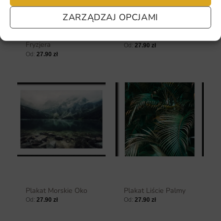
ZARZĄDZAJ OPCJAMI
Plakat Komedia u
Plakat Biały Koń
Fryzjera
Od:
27.90
zł
Od:
27.90
zł
Plakat Morskie Oko
Plakat Liście Palmy
Od:
27.90
zł
Od:
27.90
zł