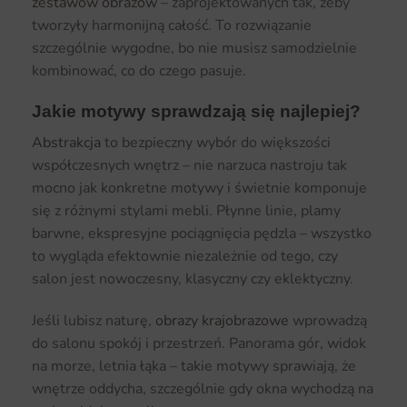
zestawów obrazów
– zaprojektowanych tak, żeby
tworzyły harmonijną całość. To rozwiązanie
szczególnie wygodne, bo nie musisz samodzielnie
kombinować, co do czego pasuje.
Jakie motywy sprawdzają się najlepiej?
Abstrakcja
to bezpieczny wybór do większości
współczesnych wnętrz – nie narzuca nastroju tak
mocno jak konkretne motywy i świetnie komponuje
się z różnymi stylami mebli. Płynne linie, plamy
barwne, ekspresyjne pociągnięcia pędzla – wszystko
to wygląda efektownie niezależnie od tego, czy
salon jest nowoczesny, klasyczny czy eklektyczny.
Jeśli lubisz naturę,
obrazy krajobrazowe
wprowadzą
do salonu spokój i przestrzeń. Panorama gór, widok
na morze, letnia łąka – takie motywy sprawiają, że
wnętrze oddycha, szczególnie gdy okna wychodzą na