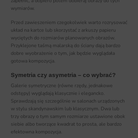
zapełnić, a dopiero potem dobieraj obrazy do tych
wymiarów.
Przed zawieszeniem czegokolwiek warto rozrysować
układ na kartce lub skorzystać z arkuszy papieru
wyciętych do rozmiarów planowanych obrazów.
Przyklejone taśmą malarską do ściany dają bardzo
dobre wyobrażenie o tym, jak będzie wyglądała
gotowa kompozycja.
Symetria czy asymetria – co wybrać?
Galerie symetryczne (równe rzędy, jednakowe
odstępy) wyglądają klasycznie i elegancko.
Sprawdzają się szczególnie w salonach urządzonych
w stylu skandynawskim lub klasycznym. Dwa lub
trzy obrazy o tym samym rozmiarze ustawione obok
siebie albo tworzące kwadrat to prosta, ale bardzo
efektowna kompozycja.