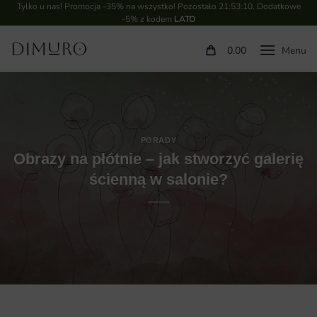
Tylko u nas! Promocja -35% na wszystko! Pozostało
21:53:09
. Dodatkowe
-5% z kodem
LATO
0.00
PORADY
Obrazy na płótnie – jak stworzyć galerię
ścienną w salonie?