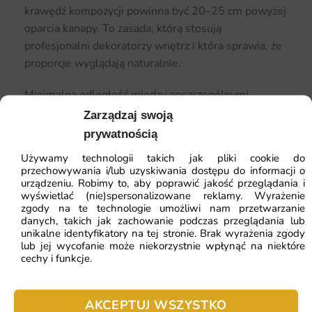
krawędź kompozycji powinna być 20–25 cm powyżej
oparcia kanapy. To zasada, którą stosują
profesjonalni dekoratorzy wnętrz i która sprawia, że
proporcje wyglądają naturalnie.
Minimalna odległość między poszczególnymi
obrazami w galerii to 5 cm. Zbyt duże przerwy
Zarządzaj swoją
sprawiają, że kompozycja się rozsypuje i wygląda jak
prywatnością
przypadkowa kolekcja, a nie przemyślana galeria.
Używamy technologii takich jak pliki cookie do
przechowywania i/lub uzyskiwania dostępu do informacji o
Szukasz inspiracji? Oto nasze
urządzeniu. Robimy to, aby poprawić jakość przeglądania i
propozycje
wyświetlać (nie)spersonalizowane reklamy. Wyrażenie
zgody na te technologie umożliwi nam przetwarzanie
danych, takich jak zachowanie podczas przeglądania lub
unikalne identyfikatory na tej stronie. Brak wyrażenia zgody
lub jej wycofanie może niekorzystnie wpłynąć na niektóre
cechy i funkcje.
AKCEPTUJ WSZYSTKO