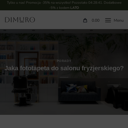
Tylko u nas! Promocja -35% na wszystko! Pozostało
04:28:40
. Dodatkowe
-5% z kodem
LATO
0.00
PORADY
Jaka fototapeta do salonu fryzjerskiego?