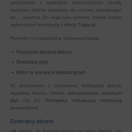
ascetycznej i spokojnej kolorystycznie fasady
budynku, dobrze sprawdzą się surowe, nawiązujące
do … wnętrza. Do tego celu również śmiało można
wykorzystać fototapety z
oferty Tappy.pl
Pomysły na industrialną, betonową ścianę:
Klasyczna tekstura betonu
Betonowe płyty
Beton w wariancie dekoracyjnym
W zestawieniu z „betonową” fototapetą dobrze
wypadną między innymi:
odwzorowanie żelaznych
płyt
czy też
fototapeta naśladująca metalową
powierzchnię
Dziecięcy akcent
Jak wiemy, do fryzjera chodzą nie tylko dorośli, ale