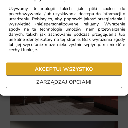
Po więcej fantastycznych wzorów, które uświetnią
klubowe wnętrze, zapraszamy do zakładki z
Używamy technologii takich jak pliki cookie do
przechowywania i/lub uzyskiwania dostępu do informacji o
fototapetami do dyskoteki!
urządzeniu. Robimy to, aby poprawić jakość przeglądania i
wyświetlać (nie)spersonalizowane reklamy. Wyrażenie
zgody na te technologie umożliwi nam przetwarzanie
danych, takich jak zachowanie podczas przeglądania lub
unikalne identyfikatory na tej stronie. Brak wyrażenia zgody
lub jej wycofanie może niekorzystnie wpłynąć na niektóre
cechy i funkcje.
AKCEPTUJ WSZYSTKO
ZARZĄDZAJ OPCJAMI