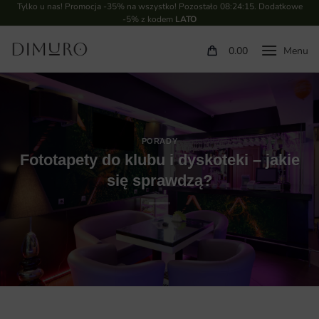
Tylko u nas! Promocja -35% na wszystko! Pozostało
08:24:14
. Dodatkowe
-5% z kodem
LATO
0.00
PORADY
Fototapety do klubu i dyskoteki – jakie
się sprawdzą?