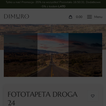
Tylko u nas! Promocja -35% na wszystko! Pozostało
16:50:30
. Dodatkowe
-5% z kodem
LATO
0.00
FOTOTAPETA DROGA
24