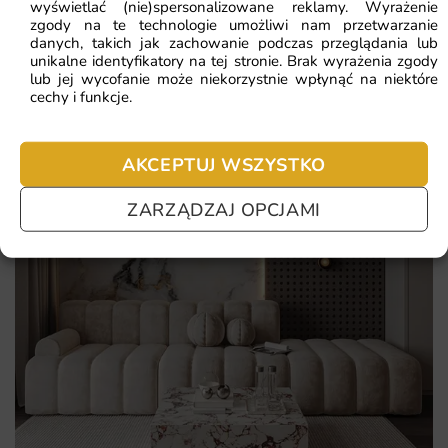
wyświetlać (nie)spersonalizowane reklamy. Wyrażenie
zgody na te technologie umożliwi nam przetwarzanie
druk lateksowy w wysokiej rozdzielczości i odporność na
danych, takich jak zachowanie podczas przeglądania lub
blaknięcie
unikalne identyfikatory na tej stronie. Brak wyrażenia zgody
lub jej wycofanie może niekorzystnie wpłynąć na niektóre
łatwy, intuicyjny montaż z wykorzystaniem standardowego
cechy i funkcje.
kleju do flizeliny
AKCEPTUJ WSZYSTKO
ZARZĄDZAJ OPCJAMI