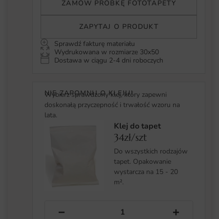
ZAMÓW PRÓBKĘ FOTOTAPETY
ZAPYTAJ O PRODUKT
Sprawdź fakturę materiału
Wydrukowana w rozmiarze 30x50
Dostawa w ciągu 2-4 dni roboczych
NIE ZAPOMNIJ O KLEJU!
Wybierz sprawdzony klej, który zapewni
doskonałą przyczepność i trwałość wzoru na
lata.
Klej do tapet
34zł/szt
Do wszystkich rodzajów
tapet. Opakowanie
wystarcza na 15 - 20
m².
−
+