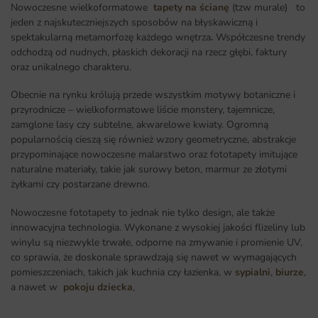
Nowoczesne wielkoformatowe
tapety na ścianę
(tzw murale) to
jeden z najskuteczniejszych sposobów na błyskawiczną i
spektakularną metamorfozę każdego wnętrza
.
Współczesne trendy
odchodzą od nudnych, płaskich dekoracji na rzecz głębi, faktury
oraz unikalnego charakteru.
Obecnie na rynku królują przede wszystkim motywy botaniczne i
przyrodnicze – wielkoformatowe liście monstery, tajemnicze,
zamglone lasy czy subtelne, akwarelowe kwiaty. Ogromną
popularnością cieszą się również wzory geometryczne, abstrakcje
przypominające nowoczesne malarstwo oraz fototapety imitujące
naturalne materiały, takie jak surowy beton, marmur ze złotymi
żyłkami czy postarzane drewno.
Nowoczesne fototapety to jednak nie tylko design, ale także
innowacyjna technologia. Wykonane z wysokiej jakości flizeliny lub
winylu są niezwykle trwałe, odporne na zmywanie i promienie UV,
co sprawia, że doskonale sprawdzają się nawet w wymagających
pomieszczeniach, takich jak kuchnia czy łazienka, w
sypialni
,
biurze
,
a nawet w
pokoju dziecka
,