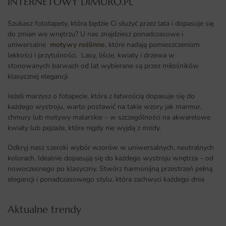
INTERNETOWY DIMURO.PL​
Szukasz fototapety, która będzie Ci służyć przez lata i dopasuje się
do zmian we wnętrzu? U nas znajdziesz ponadczasowe i
uniwersalne
motywy roślinne
, które nadają pomieszczeniom
lekkości i przytulności. Lasy, liście, kwiaty i drzewa w
stonowanych barwach od lat wybierane są przez miłośników
klasycznej elegancji.
Jeżeli marzysz o fotapecie, która z łatwością dopasuje się do
każdego wystroju, warto postawić na takie wzory jak marmur,
chmury lub motywy malarskie – w szczególności na akwarelowe
kwiaty lub pejzaże, które nigdy nie wyjdą z mody.
Odkryj nasz szeroki wybór wzorów w uniwersalnych, neutralnych
kolorach. Idealnie dopasują się do każdego wystroju wnętrza – od
nowoczesnego po klasyczny. Stwórz harmonijną przestrzeń pełną
elegancji i ponadczasowego stylu, która zachwyci każdego dnia
Aktualne trendy​