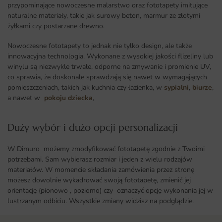
przypominające nowoczesne malarstwo oraz fototapety imitujące
naturalne materiały, takie jak surowy beton, marmur ze złotymi
żyłkami czy postarzane drewno.
Nowoczesne fototapety to jednak nie tylko design, ale także
innowacyjna technologia. Wykonane z wysokiej jakości flizeliny lub
winylu są niezwykle trwałe, odporne na zmywanie i promienie UV,
co sprawia, że doskonale sprawdzają się nawet w wymagających
pomieszczeniach, takich jak kuchnia czy łazienka, w
sypialni
,
biurze
,
a nawet w
pokoju dziecka
,
Duży wybór i dużo opcji personalizacji ​
W Dimuro możemy zmodyfikować fototapetę zgodnie z Twoimi
potrzebami. Sam wybierasz rozmiar i jeden z wielu rodzajów
materiałów. W momencie składania zamówienia przez stronę
możesz dowolnie wykadrować swoją fototapetę, zmienić jej
orientację (pionowo , poziomo) czy oznaczyć opcję wykonania jej w
lustrzanym odbiciu. Wszystkie zmiany widzisz na podglądzie.