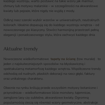
każdego wystroju, warto postawić na takie wzory jak marmur,
chmury lub motywy malarskie – w szczególności na akwarelowe
kwiaty lub pejzaże, które nigdy nie wyjdą z mody.
Odkryj nasz szeroki wybór wzorów w uniwersalnych, neutralnych
kolorach. Idealnie dopasują się do każdego wystroju wnętrza – od
nowoczesnego po klasyczny. Stwórz harmonijną przestrzeń pełną
elegancji i ponadczasowego stylu, która zachwyci każdego dnia
Aktualne trendy​
Nowoczesne wielkoformatowe
tapety na ścianę
(tzw murale) to
jeden z najskuteczniejszych sposobów na błyskawiczną i
spektakularną metamorfozę każdego wnętrza
.
Współczesne trendy
odchodzą od nudnych, płaskich dekoracji na rzecz głębi, faktury
oraz unikalnego charakteru.
Obecnie na rynku królują przede wszystkim motywy botaniczne i
przyrodnicze – wielkoformatowe liście monstery, tajemnicze,
zamglone lasy czy subtelne, akwarelowe kwiaty. Ogromną
popularnością cieszą się również wzory geometryczne, abstrakcje