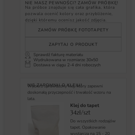
NIE MASZ PEWNOŚCI? ZAMÓW PRÓBKĘ!
Na próbce znajduje się cała grafika, która
pozwala ocenić kolory oraz przybliżenie,
dzięki któremu ocenisz jakość zdjęcia.
ZAMÓW PRÓBKĘ FOTOTAPETY
ZAPYTAJ O PRODUKT
Sprawdź fakturę materiału
Wydrukowana w rozmiarze 30x50
Dostawa w ciągu 2-4 dni roboczych
NIE ZAPOMNIJ O KLEJU!
Wybierz sprawdzony klej, który zapewni
doskonałą przyczepność i trwałość wzoru na
lata.
Klej do tapet
34zł/szt
Do wszystkich rodzajów
tapet. Opakowanie
wystarcza na 15 - 20