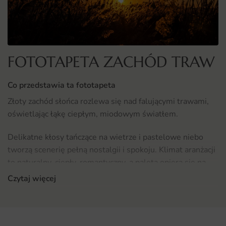
FOTOTAPETA ZACHÓD TRAW
Co przedstawia ta fototapeta
Złoty zachód słońca rozlewa się nad falującymi trawami,
oświetlając łąkę ciepłym, miodowym światłem.
Delikatne kłosy tańczące na wietrze i pastelowe niebo
tworzą scenerię pełną nostalgii i spokoju. Klimat aranżacji
to naturalny, ciepły, romantyczny, a paleta opiera się na
barwach takich jak złoto, miód i delikatny róż.
Czytaj więcej
Gdzie sprawdzi się fototapeta Zachód Traw
Fototapeta Zachód Traw odnajdzie się tam, gdzie liczy się