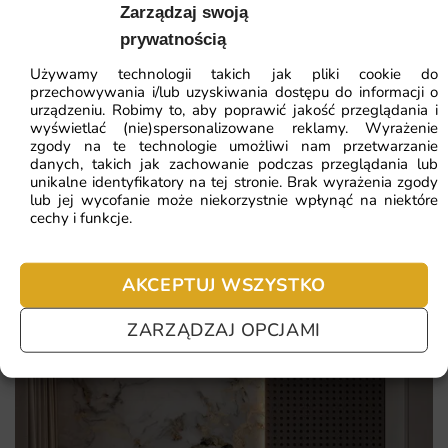
64.51
zł
Zarządzaj swoją
Najważniejsze atuty fototapety Zachód Traw:
Najniższa cena z 30 dni:
41.93
zł
prywatnością
wzór dopasowany kompozycyjnie do podanych wymiarów
Używamy technologii takich jak pliki cookie do
ZOBACZ WSZYSTKIE
przechowywania i/lub uzyskiwania dostępu do informacji o
ściany
urządzeniu. Robimy to, aby poprawić jakość przeglądania i
wyświetlać (nie)spersonalizowane reklamy. Wyrażenie
paleta barw oparta na złoto, miód i delikatny róż,
zgody na te technologie umożliwi nam przetwarzanie
bezpieczna dla wielu stylów
danych, takich jak zachowanie podczas przeglądania lub
Najczęściej zadawane pytania
unikalne identyfikatory na tej stronie. Brak wyrażenia zgody
atesty bezpieczeństwa pozwalające na montaż w sypialni i
lub jej wycofanie może niekorzystnie wpłynąć na niektóre
Pomagamy i doradzamy przy każdym zakupie. Ale jeżeli
pokoju dziecka
cechy i funkcje.
nie chcesz czekać – sprawdź najczęściej zadawane pytania.
wyrazisty akcent dekoracyjny zamiast obrazu lub galerii
plakatów
AKCEPTUJ WSZYSTKO
ZARZĄDZAJ OPCJAMI