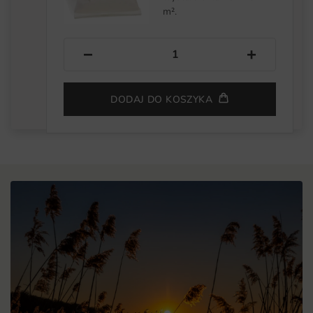
m².
−
+
DODAJ DO KOSZYKA