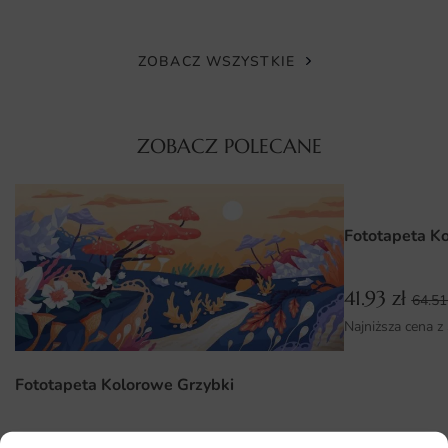
Wymiary na miarę i łatwy montaż
ZOBACZ WSZYSTKIE
Każda fototapeta wykonywana jest na miarę, więc
dopasujesz ją do ściany za łóżkiem, w narożniku lub na
pełnej powierzchni. Do zamówienia dołączamy instrukcję
ZOBACZ POLECANE
montażu, a nasz zespół doradzi i pomoże dopasować
technikę klejenia.
Przed zamówieniem zmierz ścianę i dodaj 2-3 cm zapasu.
Fototapeta K
Fototapeta Zachód Traw może też posłużyć jako duża
grafika w geometrycznej ramie.
41.93
zł
64.5
Dlaczego warto wybrać tę fototapetę
Najniższa cena z
Wybierając ten wzór, decydujesz się na dekorację łączącą
autorski projekt, jakość druku i wygodę zakupu. To dobre
Fototapeta Kolorowe Grzybki
rozwiązanie zarówno dla osób remontujących, jak i tych,
którzy chcą szybko odświeżyć aranżację.
41.93
zł