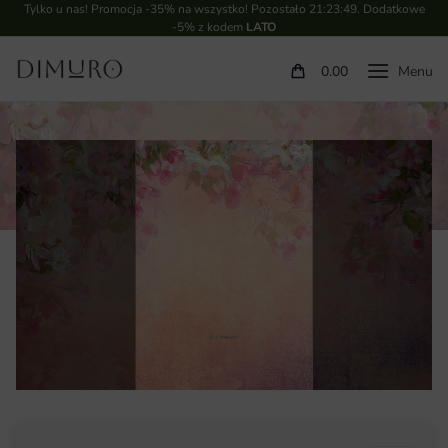
Tylko u nas! Promocja -35% na wszystko! Pozostało
21:23:48
. Dodatkowe
-5% z kodem
LATO
0.00