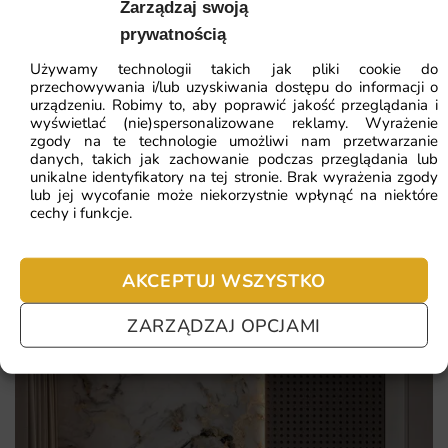
Zarządzaj swoją
ściany.
Najniższa cena z 30 dni:
41.93
zł
prywatnością
Ekspresowa realizacja i wysyłka kurierem w ciągu kilku dni
Używamy technologii takich jak pliki cookie do
ZOBACZ WSZYSTKIE
roboczych.
przechowywania i/lub uzyskiwania dostępu do informacji o
urządzeniu. Robimy to, aby poprawić jakość przeglądania i
Możliwość mycia powierzchni delikatnie wilgotną
wyświetlać (nie)spersonalizowane reklamy. Wyrażenie
ściereczką.
zgody na te technologie umożliwi nam przetwarzanie
Najczęściej zadawane pytania
danych, takich jak zachowanie podczas przeglądania lub
Fotograficzna ostrość i nasycone kolory dzięki technologii
unikalne identyfikatory na tej stronie. Brak wyrażenia zgody
druku UV LED.
lub jej wycofanie może niekorzystnie wpłynąć na niektóre
Pomagamy i doradzamy przy każdym zakupie. Ale jeżeli
cechy i funkcje.
nie chcesz czekać – sprawdź najczęściej zadawane pytania.
AKCEPTUJ WSZYSTKO
ZARZĄDZAJ OPCJAMI