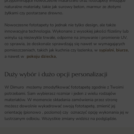
przypominające nowoczesne malarstwo oraz fototapety imitujące
naturalne materiały, takie jak surowy beton, marmur ze złotymi
żyłkami czy postarzane drewno.
Nowoczesne fototapety to jednak nie tylko design, ale także
innowacyjna technologia. Wykonane z wysokiej jakości flizeliny lub
winylu są niezwykle trwałe, odporne na zmywanie i promienie UV,
co sprawia, że doskonale sprawdzają się nawet w wymagających
pomieszczeniach, takich jak kuchnia czy łazienka, w
sypialni
,
biurze
,
a nawet w
pokoju dziecka
,
Duży wybór i dużo opcji personalizacji ​
W Dimuro możemy zmodyfikować fototapetę zgodnie z Twoimi
potrzebami. Sam wybierasz rozmiar i jeden z wielu rodzajów
materiałów. W momencie składania zamówienia przez stronę
możesz dowolnie wykadrować swoją fototapetę, zmienić jej
orientację (pionowo , poziomo) czy oznaczyć opcję wykonania jej w
lustrzanym odbiciu. Wszystkie zmiany widzisz na podglądzie.