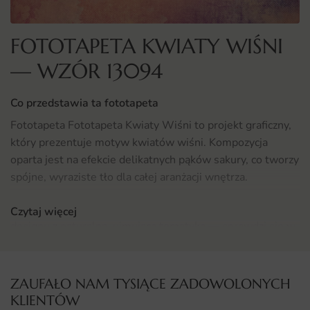
FOTOTAPETA KWIATY WIŚNI
— WZÓR 13094
Co przedstawia ta fototapeta
Fototapeta Fototapeta Kwiaty Wiśni to projekt graficzny,
który prezentuje motyw kwiatów wiśni. Kompozycja
oparta jest na efekcie delikatnych pąków sakury, co tworzy
spójne, wyraziste tło dla całej aranżacji wnętrza.
To propozycja, która łączy estetykę współczesnego
Czytaj więcej
designu z naturalną, ujmującą tematyką — sprawdzi się w
pomieszczeniach, w których szukasz dekoracji wnoszącej
japońską subtelność.
ZAUFAŁO NAM TYSIĄCE ZADOWOLONYCH
Gdzie sprawdzi się fototapeta Fototapeta Kwiaty Wiśni
KLIENTÓW