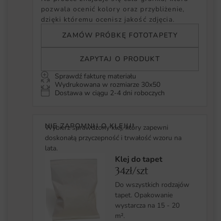
pozwala ocenić kolory oraz przybliżenie,
dzięki któremu ocenisz jakość zdjęcia.
ZAMÓW PRÓBKĘ FOTOTAPETY
ZAPYTAJ O PRODUKT
Sprawdź fakturę materiału
Wydrukowana w rozmiarze 30x50
Dostawa w ciągu 2-4 dni roboczych
NIE ZAPOMNIJ O KLEJU!
Wybierz sprawdzony klej, który zapewni
doskonałą przyczepność i trwałość wzoru na
lata.
Klej do tapet
34zł/szt
Do wszystkich rodzajów
tapet. Opakowanie
wystarcza na 15 - 20
m².