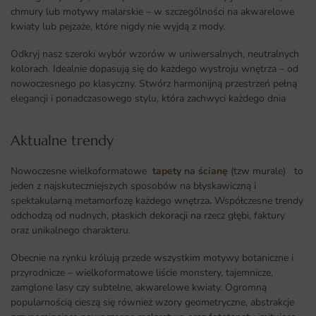
chmury lub motywy malarskie – w szczególności na akwarelowe
kwiaty lub pejzaże, które nigdy nie wyjdą z mody.
Odkryj nasz szeroki wybór wzorów w uniwersalnych, neutralnych
kolorach. Idealnie dopasują się do każdego wystroju wnętrza – od
nowoczesnego po klasyczny. Stwórz harmonijną przestrzeń pełną
elegancji i ponadczasowego stylu, która zachwyci każdego dnia
Aktualne trendy​
Nowoczesne wielkoformatowe
tapety na ścianę
(tzw murale) to
jeden z najskuteczniejszych sposobów na błyskawiczną i
spektakularną metamorfozę każdego wnętrza
.
Współczesne trendy
odchodzą od nudnych, płaskich dekoracji na rzecz głębi, faktury
oraz unikalnego charakteru.
Obecnie na rynku królują przede wszystkim motywy botaniczne i
przyrodnicze – wielkoformatowe liście monstery, tajemnicze,
zamglone lasy czy subtelne, akwarelowe kwiaty. Ogromną
popularnością cieszą się również wzory geometryczne, abstrakcje