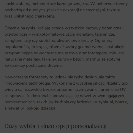
spektakularną metamorfozę każdego wnętrza
.
Współczesne trendy
odchodzą od nudnych, płaskich dekoracji na rzecz głębi, faktury
oraz unikalnego charakteru.
Obecnie na rynku królują przede wszystkim motywy botaniczne i
przyrodnicze – wielkoformatowe liście monstery, tajemnicze,
zamglone lasy czy subtelne, akwarelowe kwiaty. Ogromną
popularnością cieszą się również wzory geometryczne, abstrakcje
przypominające nowoczesne malarstwo oraz fototapety imitujące
naturalne materiały, takie jak surowy beton, marmur ze złotymi
żyłkami czy postarzane drewno.
Nowoczesne fototapety to jednak nie tylko design, ale także
innowacyjna technologia. Wykonane z wysokiej jakości flizeliny lub
winylu są niezwykle trwałe, odporne na zmywanie i promienie UV,
co sprawia, że doskonale sprawdzają się nawet w wymagających
pomieszczeniach, takich jak kuchnia czy łazienka, w
sypialni
,
biurze
,
a nawet w
pokoju dziecka
,
Duży wybór i dużo opcji personalizacji ​