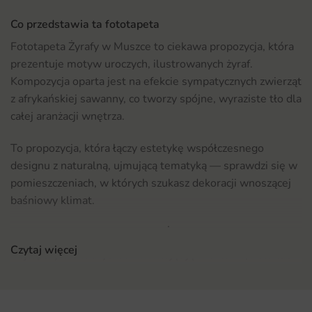
Co przedstawia ta fototapeta
Fototapeta Żyrafy w Muszce to ciekawa propozycja, która
prezentuje motyw uroczych, ilustrowanych żyraf.
Kompozycja oparta jest na efekcie sympatycznych zwierząt
z afrykańskiej sawanny, co tworzy spójne, wyraziste tło dla
całej aranżacji wnętrza.
To propozycja, która łączy estetykę współczesnego
designu z naturalną, ujmującą tematyką — sprawdzi się w
pomieszczeniach, w których szukasz dekoracji wnoszącej
baśniowy klimat.
Gdzie sprawdzi się fototapeta Żyrafy w Muszce
Czytaj więcej
Najlepszy efekt uzyskasz montując ją w salonie, holu lub
w eleganckiej jadalni. Motyw doskonale komponuje się z
meblami w stonowanych odcieniach oraz z dodatkami w
naturalnych materiałach, dlatego łatwo dopasujesz ją do