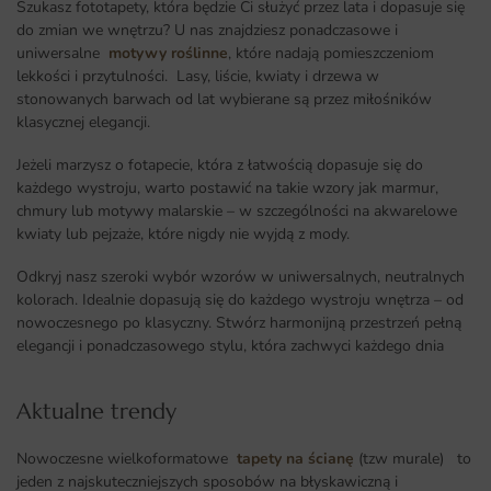
Szukasz fototapety, która będzie Ci służyć przez lata i dopasuje się
do zmian we wnętrzu? U nas znajdziesz ponadczasowe i
uniwersalne
motywy roślinne
, które nadają pomieszczeniom
lekkości i przytulności. Lasy, liście, kwiaty i drzewa w
stonowanych barwach od lat wybierane są przez miłośników
klasycznej elegancji.
Jeżeli marzysz o fotapecie, która z łatwością dopasuje się do
każdego wystroju, warto postawić na takie wzory jak marmur,
chmury lub motywy malarskie – w szczególności na akwarelowe
kwiaty lub pejzaże, które nigdy nie wyjdą z mody.
Odkryj nasz szeroki wybór wzorów w uniwersalnych, neutralnych
kolorach. Idealnie dopasują się do każdego wystroju wnętrza – od
nowoczesnego po klasyczny. Stwórz harmonijną przestrzeń pełną
elegancji i ponadczasowego stylu, która zachwyci każdego dnia
Aktualne trendy​
Nowoczesne wielkoformatowe
tapety na ścianę
(tzw murale) to
jeden z najskuteczniejszych sposobów na błyskawiczną i