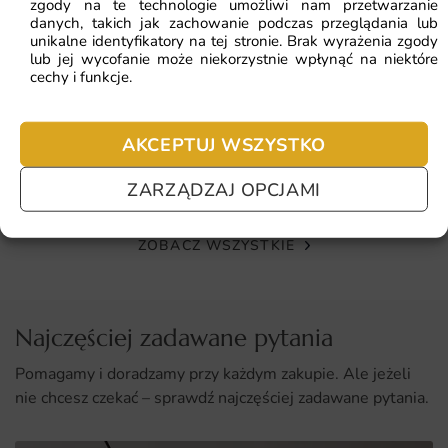
zgody na te technologie umożliwi nam przetwarzanie
ściany.
danych, takich jak zachowanie podczas przeglądania lub
unikalne identyfikatory na tej stronie. Brak wyrażenia zgody
Konsultacja telefoniczna z doradcą przed złożeniem
lub jej wycofanie może niekorzystnie wpłynąć na niektóre
cechy i funkcje.
zamówienia.
Fototapeta Liście Tropikalne — wzór 11
AKCEPTUJ WSZYSTKO
41.93
zł
64.51
zł
ZARZĄDZAJ OPCJAMI
Najniższa cena z 30 dni:
41.93
zł
ZOBACZ WSZYSTKIE
Najczęściej zadawane pytania
Pomagamy i doradzamy przy każdym zakupie. Ale jeżeli
nie chcesz czekać – sprawdź najczęściej zadawane pytania.