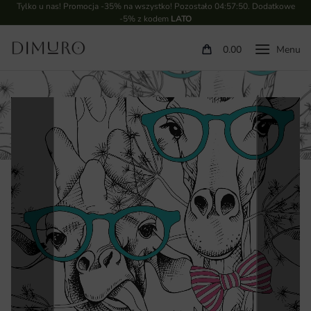
Tylko u nas! Promocja -35% na wszystko! Pozostało
04:57:50
. Dodatkowe
-5% z kodem
LATO
0.00