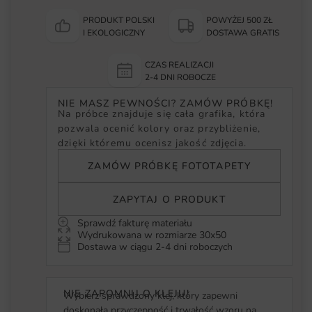
PRODUKT POLSKI
POWYŻEJ 500 ZŁ
I EKOLOGICZNY
DOSTAWA GRATIS
CZAS REALIZACJI
2-4 DNI ROBOCZE
NIE MASZ PEWNOŚCI? ZAMÓW PRÓBKĘ!
Na próbce znajduje się cała grafika, która
pozwala ocenić kolory oraz przybliżenie,
dzięki któremu ocenisz jakość zdjęcia.
ZAMÓW PRÓBKĘ FOTOTAPETY
ZAPYTAJ O PRODUKT
Sprawdź fakturę materiału
Wydrukowana w rozmiarze 30x50
Dostawa w ciągu 2-4 dni roboczych
NIE ZAPOMNIJ O KLEJU!
Wybierz sprawdzony klej, który zapewni
doskonałą przyczepność i trwałość wzoru na