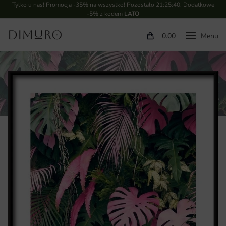
Tylko u nas! Promocja -35% na wszystko! Pozostało
21:25:39
. Dodatkowe
-5% z kodem
LATO
0.00