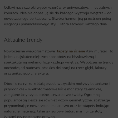
Odkryj nasz szeroki wybór wzorów w uniwersalnych, neutralnych
kolorach. Idealnie dopasują się do każdego wystroju wnętrza – od
nowoczesnego po klasyczny. Stwórz harmonijną przestrzeń pełną
elegancji i ponadczasowego stylu, która zachwyci każdego dnia
Aktualne trendy​
Nowoczesne wielkoformatowe
tapety na ścianę
(tzw murale) to
jeden z najskuteczniejszych sposobów na błyskawiczną i
spektakularną metamorfozę każdego wnętrza
.
Współczesne trendy
odchodzą od nudnych, płaskich dekoracji na rzecz głębi, faktury
oraz unikalnego charakteru.
Obecnie na rynku królują przede wszystkim motywy botaniczne i
przyrodnicze – wielkoformatowe liście monstery, tajemnicze,
zamglone lasy czy subtelne, akwarelowe kwiaty. Ogromną
popularnością cieszą się również wzory geometryczne, abstrakcje
przypominające nowoczesne malarstwo oraz fototapety imitujące
naturalne materiały, takie jak surowy beton, marmur ze złotymi
żyłkami czy postarzane drewno.