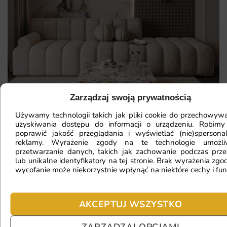
Zarządzaj swoją prywatnością
Używamy technologii takich jak pliki cookie do przechowywa
uzyskiwania dostępu do informacji o urządzeniu. Robimy
poprawić jakość przeglądania i wyświetlać (nie)spersona
Mam ścianę o nietypowym kształcie,
reklamy. Wyrażenie zgody na te technologie umożl
przetwarzanie danych, takich jak zachowanie podczas prze
czy da się na niej położyć
lub unikalne identyfikatory na tej stronie. Brak wyrażenia zgod
fototapetę?
wycofanie może niekorzystnie wpłynąć na niektóre cechy i fun
AKCEPTUJ WSZYSTKO
Ile będę czekać na realizację
zamówienia?
ZARZĄDZAJ OPCJAMI