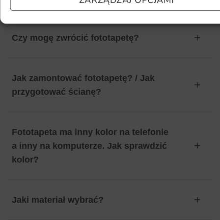
Czy mogę zwrócić fototapetę?
Jak zamontować fototapetę? / Jak
przygotować ścianę?
Fototapeta ma inny kolor na telefonie
a inny na komputerze. Jak sprawdzić
kolor?
Jaki materiał wybrać?